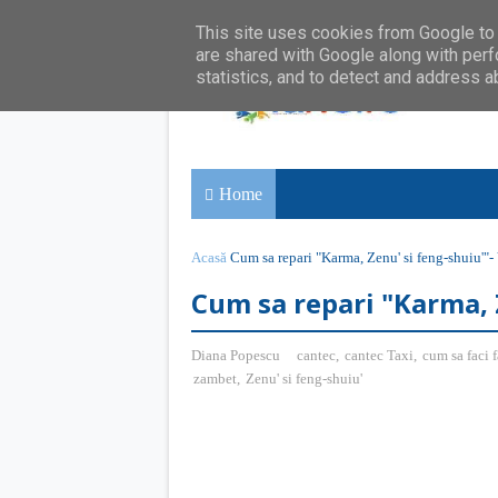
This site uses cookies from Google to d
are shared with Google along with perf
statistics, and to detect and address a
Home
Acasă
Cum sa repari "Karma, Zenu' si feng-shuiu'"-
Cum sa repari "Karma, Z
Diana Popescu
cantec
,
cantec Taxi
,
cum sa faci f
zambet
,
Zenu' si feng-shuiu'