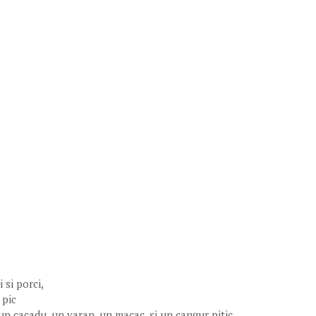
 si porci,
 pic
i-un cacadu, un varan, un macac, si un cangur pitic.