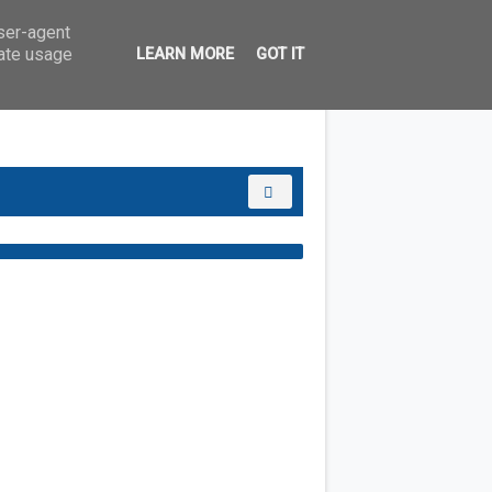
user-agent
rate usage
LEARN MORE
GOT IT