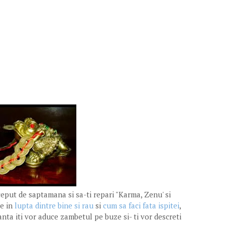
ceput de saptamana si sa-ti repari "Karma, Zenu' si
e in
lupta dintre bine si rau
si
cum sa faci fata ispitei
,
nta iti vor aduce zambetul pe buze si- ti vor descreti