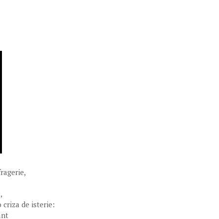
ragerie,
,
 criza de isterie:
ant