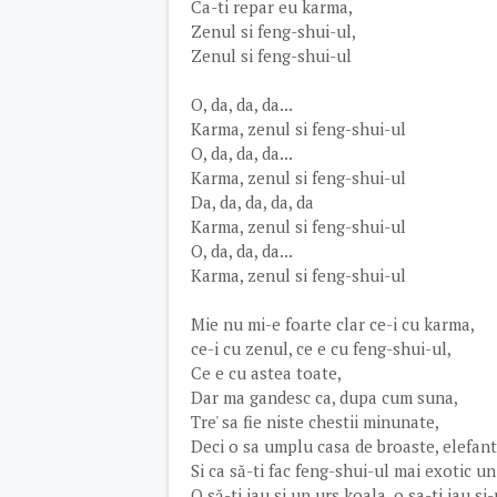
Ca-ti repar eu karma,
Zenul si feng-shui-ul,
Zenul si feng-shui-ul
O, da, da, da...
Karma, zenul si feng-shui-ul
O, da, da, da...
Karma, zenul si feng-shui-ul
Da, da, da, da, da
Karma, zenul si feng-shui-ul
O, da, da, da...
Karma, zenul si feng-shui-ul
Mie nu mi-e foarte clar ce-i cu karma,
ce-i cu zenul, ce e cu feng-shui-ul,
Ce e cu astea toate,
Dar ma gandesc ca, dupa cum suna,
Tre' sa fie niste chestii minunate,
Deci o sa umplu casa de broaste, elefanti
Si ca să-ti fac feng-shui-ul mai exotic un
O să-ti iau si un urs koala, o sa-ti iau s