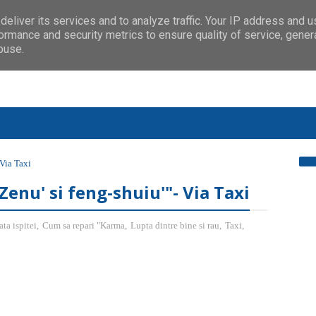
eliver its services and to analyze traffic. Your IP address and 
ormance and security metrics to ensure quality of service, gene
buse.
 Via Taxi
enu' si feng-shuiu'"- Via Taxi
ata ispitei
,
Cum sa repari "Karma
,
Lupta dintre bine si rau
,
Taxi
,