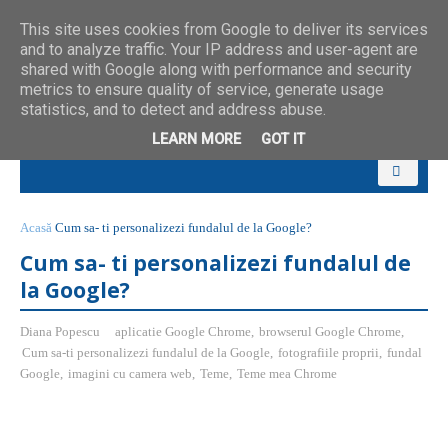
This site uses cookies from Google to deliver its services
and to analyze traffic. Your IP address and user-agent are
shared with Google along with performance and security
metrics to ensure quality of service, generate usage
statistics, and to detect and address abuse.
LEARN MORE
GOT IT
Acasă
Cum sa- ti personalizezi fundalul de la Google?
Cum sa- ti personalizezi fundalul de
la Google?
Diana Popescu
aplicatie Google Chrome
,
browserul Google Chrome
,
Cum sa-ti personalizezi fundalul de la Google
,
fotografiile proprii
,
fundal
Google
,
imagini cu camera web
,
Teme
,
Teme mea Chrome