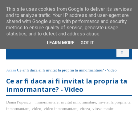
This site uses cookies from Google to deliver its services
and to analyze traffic. Your IP address and user-agent are
shared with Google along with performance and security
metrics to ensure quality of service, generate usage
statistics, and to detect and address abuse.
LEARN MORE
GOT IT
Acasă
Ce ar fi daca ai fi invitat la propria ta inmormantare? - Video
Ce ar fi daca ai fi invitat la propria ta
inmormantare? - Video
Diana Popescu
inmormantare
,
invitat inmormantare
,
invitat la propria ta
inmormantare
,
video
,
video inmormantare
,
viteza
,
viteza masini