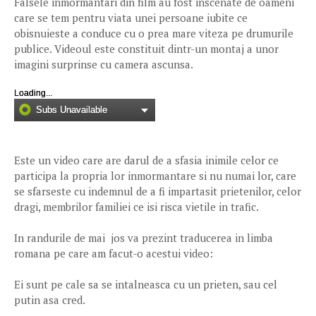
Falsele inmormantari din film au fost inscenate de oameni
care se tem pentru viata unei persoane iubite ce
obisnuieste a conduce cu o prea mare viteza pe drumurile
publice. Videoul este constituit dintr-un montaj a unor
imagini surprinse cu camera ascunsa.
Loading...
Subs Unavailable
Este un video care are darul de a sfasia inimile celor ce
participa la propria lor inmormantare si nu numai lor, care
se sfarseste cu indemnul de a fi impartasit prietenilor, celor
dragi, membrilor familiei ce isi risca vietile in trafic.
In randurile de mai jos va prezint traducerea in limba
romana pe care am facut-o acestui video:
Ei sunt pe cale sa se intalneasca cu un prieten, sau cel
putin asa cred.