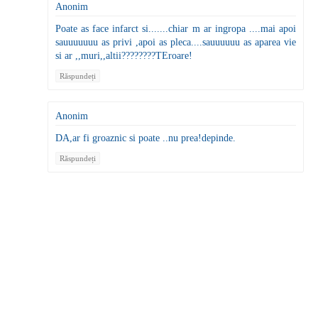
Anonim
Poate as face infarct si.......chiar m ar ingropa ....mai apoi
sauuuuuuu as privi ,apoi as pleca....sauuuuuu as aparea vie
si ar ,,muri,,altii????????TEroare!
Răspundeți
Anonim
DA,ar fi groaznic si poate ..nu prea!depinde.
Răspundeți