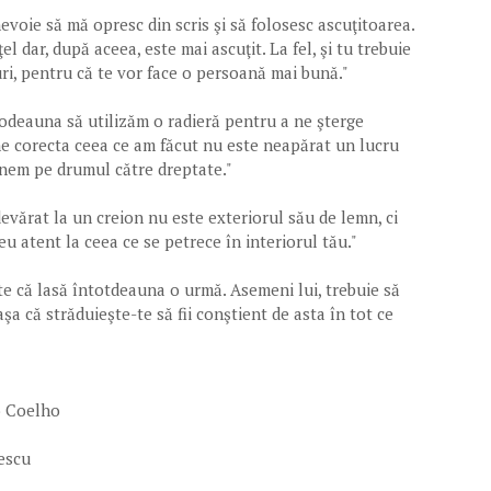
nevoie să mă opresc din scris şi să folosesc ascuţitoarea.
el dar, după aceea, este mai ascuţit. La fel, şi tu trebuie
uri, pentru că te vor face o persoană mai bună."
ntodeauna să utilizăm o radieră pentru a ne şterge
ne corecta ceea ce am făcut nu este neapărat un lucru
mânem pe drumul către dreptate."
evărat la un creion nu este exteriorul său de lemn, ci
eu atent la ceea ce se petrece în interiorul tău."
este că lasă întotdeauna o urmă. Asemeni lui, trebuie să
 aşa că străduieşte-te să fii conştient de asta în tot ce
o Coelho
escu