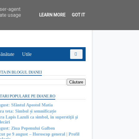
user-agent
rate usage
LEARN MORE
GOT IT
ănătate
Utile
TA IN BLOGUL DIANEI
TARI POPULARE PE DIANE.RO
ugust: Sfântul Apostol Matia
ra teta: Simbol și semnificație
ra Lapis Lazuli ca simbol, în superstiţii şi
decări
ugust: Ziua Pepenului Galben
cut pe 9 august – Horoscop general | Profil