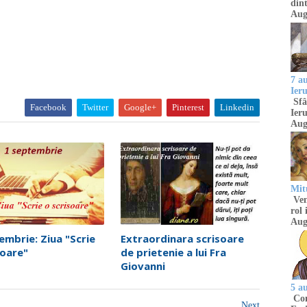
dint
Aug
7 a
Ier
Sfâ
Facebook
Twitter
Google+
Pinterest
Linkedin
Ieru
Aug
Mitu
Venu
rol 
Aug
embrie: Ziua "Scrie
Extraordinara scrisoare
soare"
de prietenie a lui Fra
Giovanni
5 a
Com
Next