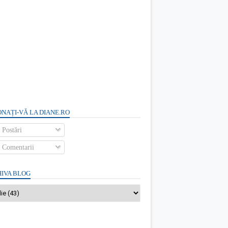
NAȚI-VĂ LA DIANE.RO
Postări
Comentarii
IVA BLOG