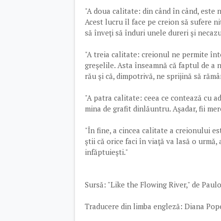
"A doua calitate: din când în când, este 
Acest lucru îl face pe creion să sufere niţ
să înveţi să înduri unele dureri şi necaz
"A treia calitate: creionul ne permite î
greşelile. Asta înseamnă că faptul de a 
rău şi că, dimpotrivă, ne sprijină să ră
"A patra calitate: ceea ce contează cu ad
mina de grafit dinlăuntru. Aşadar, fii mer
"În fine, a cincea calitate a creionului 
ştii că orice faci în viaţă va lasă o urmă,
infăptuieşti."
Sursă: "Like the Flowing River," de Paul
Traducere din limba engleză: Diana Pop