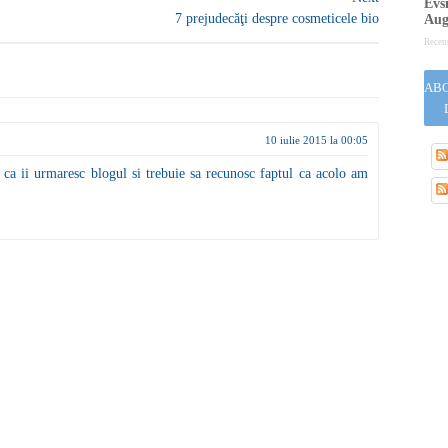
Evsi
7 prejudecăţi despre cosmeticele bio
Aug
Recen
ABO
10 iulie 2015 la 00:05
u ca ii urmaresc blogul si trebuie sa recunosc faptul ca acolo am