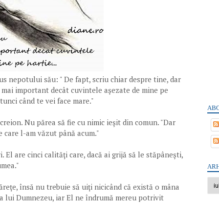
us nepotului său: " De fapt, scriu chiar despre tine, dar
t mai important decât cuvintele aşezate de mine pe
atunci când te vei face mare."
ABO
 creion. Nu părea să fie cu nimic ieşit din comun. "Dar
 pe care l-am văzut până acum."
. El are cinci calităţi care, dacă ai grijă să le stăpâneşti,
umea."
ARH
ăreţe, însă nu trebuie să uiţi nicicând că există o mâna
na lui Dumnezeu, iar El ne îndrumă mereu potrivit