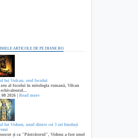
IMELE ARTICOLE DE PE DIANE.RO
l lui Vulcan, zeul focului
zeu al focului în mitologia romană, Vilcan
 echivalentul...
 08 2026 |
Read more
l lui Vishnu, unul dintre cei 3 zei hinduși
remi
oscut și ca "Păstrătorul", Vishnu a fost unul