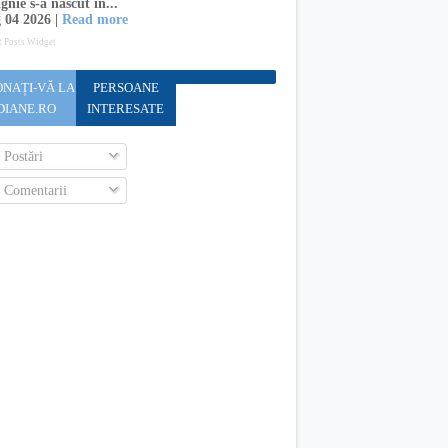
gnie s-a născut în...
 04 2026 |
Read more
t Posts Widget
NAȚI-VĂ LA
PERSOANE
DIANE.RO
INTERESATE
Postări
Comentarii