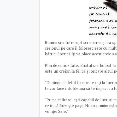
Bunica şi-a întrerupt scrisoarea şi i-a sp
creionul pe care îl folosesc este cu mul
hârtie. Sper că îţi va place acest creion 
Plin de curiozitate, băiatul s-a holbat la
este un creion la fel ca şi oricare altul
"Depinde de felul în care te uiţi la lucruri
te vor face întotdeuna să te împaci cu l
"Prima calitate: eşti capabil de lucruri m
ce îţi călăuzeşte paşii. Noi o numim mâ
voinţei Sale."