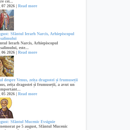
re cei...
 07 2026 |
Read more
ugust: Sfântul Ierarh Narcis, Arhiepiscopul
usalimului
ntul Ierarh Narcis, Arhiepiscopul
salimului, este...
 06 2026 |
Read more
l despre Venus, zeița dragostei și frumuseții
s, zeița dragostei și frumuseții, a avut un
important...
 05 2026 |
Read more
ugust: Sfântul Mucenic Evsignie
emorat pe 5 august, Sfântul Mucenic