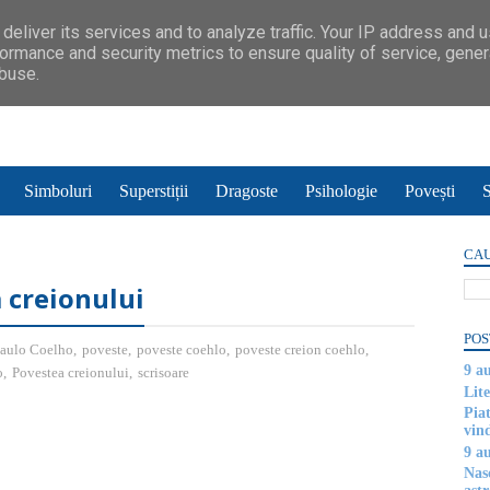
deliver its services and to analyze traffic. Your IP address and 
ormance and security metrics to ensure quality of service, gene
abuse.
Simboluri
Superstiții
Dragoste
Psihologie
Povești
S
CAU
 creionului
POS
aulo Coelho
,
poveste
,
poveste coehlo
,
poveste creion coehlo
,
9 a
o
,
Povestea creionului
,
scrisoare
Lite
Piat
vin
9 a
Nas