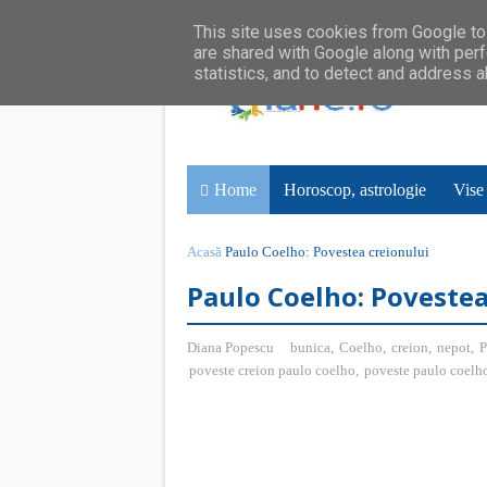
This site uses cookies from Google to 
are shared with Google along with perf
statistics, and to detect and address 
Home
Horoscop, astrologie
Vise
Acasă
Paulo Coelho: Povestea creionului
Paulo Coelho: Povestea
Diana Popescu
bunica
,
Coelho
,
creion
,
nepot
,
P
poveste creion paulo coelho
,
poveste paulo coelh