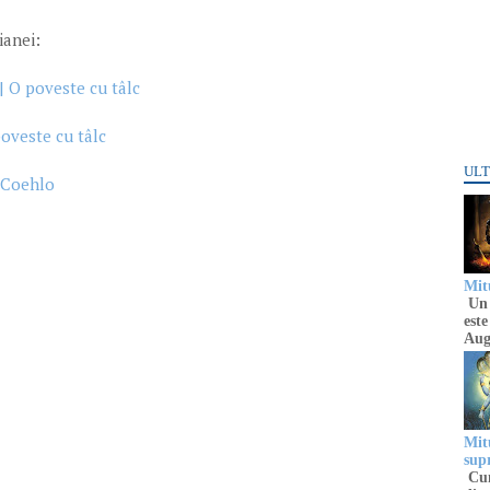
ianei:
 | O poveste cu tâlc
poveste cu tâlc
ULT
o Coehlo
Mitu
Un 
este
Aug
Mitu
sup
Cun