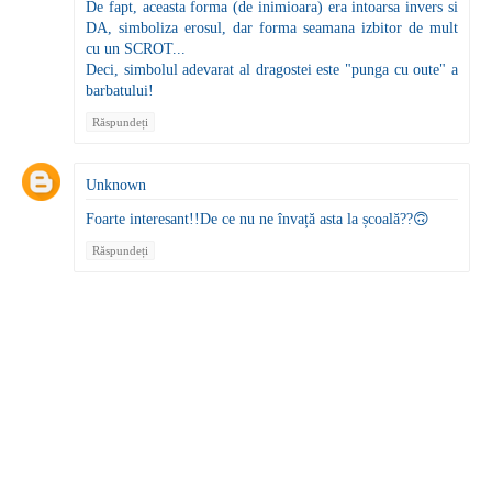
De fapt, aceasta forma (de inimioara) era intoarsa invers si
DA, simboliza erosul, dar forma seamana izbitor de mult
cu un SCROT...
Deci, simbolul adevarat al dragostei este "punga cu oute" a
barbatului!
Răspundeți
Unknown
Foarte interesant!!De ce nu ne învață asta la școală??🙃
Răspundeți