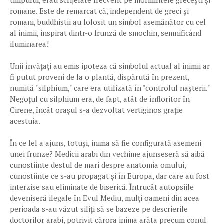
timpului, erau scrijelate frecvent pe mormintele greceşti şi
romane. Este de remarcat că, independent de greci şi
romani, buddhistii au folosit un simbol asemănător cu cel
al inimii, inspirat dintr-o frunză de smochin, semnificând
iluminarea!
Unii învăţaţi au emis ipoteza că simbolul actual al inimii ar
fi putut proveni de la o plantă, dispărută în prezent,
numită "silphium," care era utilizată în "controlul naşterii."
Negoţul cu silphium era, de fapt, atât de înfloritor în
Cirene, încât oraşul s-a dezvoltat vertiginos graţie
acestuia.
În ce fel a ajuns, totuşi, inima să fie configurată asemeni
unei frunze? Medicii arabi din vechime ajunseseră să aibă
cunostiinte destul de mari despre anatomia omului,
cunostiinte ce s-au propagat şi în Europa, dar care au fost
interzise sau eliminate de biserică. Întrucât autopsiile
deveniseră ilegale în Evul Mediu, mulţi oameni din acea
perioada s-au văzut siliţi să se bazeze pe descrierile
doctorilor arabi, potrivit cărora inima arăta precum conul