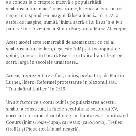
au condus la o creştere masivă a popularităţii
simbolismului inimii. Cumva ironic, biserica a avut un rol
major în răspândirea imaginii false a inimii... În 1673, o
astfel de imagine, numită "inima sacră a lui Iisus" s-a ivit
pare-se într-o viziune a Sfintei Margareta Maria Alacoque.
Acest model este remarcabil de asemănător cu cel al
simbolismului modern, deşi este înfăţişat înconjurat de
spini şi, uneori, în flăcări. Biserica catolică l-a utilizat pe
scară largă în secolele următoare...
Aceeaşi reprezentare a fost, curios, preluată şi de Martin
Luther, liderul Reformei protestante în blazonul său,
"Trandafirul Luther," în 1519.
Un alt factor ce a contribuit la popularizarea acestui
simbol a constituit, la finele secolului al secolului XV,
succesul crescând al cărţilor de joc franţuzeşti, cuprinzând
Coeurs (inima/roşie/cupa), carreaux (caro/romb), Trefles
(treflă) şi Pique (pică/inimă neagră).