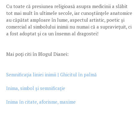
Cu toate că presiunea religioasă asupra medicinii a slăbit
tot mai mult în ultimele secole, iar cunoştiinţele anatomice
au căpătat amploare în lume, aspectul artistic, poetic şi
comercial al simbolului inimii nu numai că a supravieţuit, ci
a fost adoptat şi ca un însemn al dragostei!
Mai poţi citi în Blogul Dianei:
Semnificaţia liniei inimii | Ghicitul în palmă
Inima, simbol şi semnificaţie
Inima în citate, aforisme, maxime