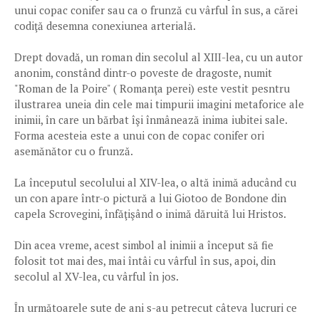
unui copac conifer sau ca o frunză cu vârful în sus, a cărei
codiţă desemna conexiunea arterială.
Drept dovadă, un roman din secolul al XIII-lea, cu un autor
anonim, constând dintr-o poveste de dragoste, numit
"Roman de la Poire" ( Romanţa perei) este vestit pesntru
ilustrarea uneia din cele mai timpurii imagini metaforice ale
inimii, în care un bărbat îşi înmânează inima iubitei sale.
Forma acesteia este a unui con de copac conifer ori
asemănător cu o frunză.
La începutul secolului al XIV-lea, o altă inimă aducând cu
un con apare într-o pictură a lui Giotoo de Bondone din
capela Scrovegini, înfăţişând o inimă dăruită lui Hristos.
Din acea vreme, acest simbol al inimii a început să fie
folosit tot mai des, mai întâi cu vârful în sus, apoi, din
secolul al XV-lea, cu vârful în jos.
În următoarele sute de ani s-au petrecut câteva lucruri ce