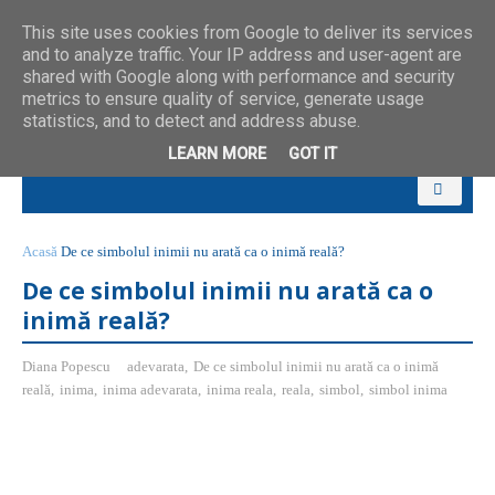
This site uses cookies from Google to deliver its services
and to analyze traffic. Your IP address and user-agent are
shared with Google along with performance and security
metrics to ensure quality of service, generate usage
statistics, and to detect and address abuse.
LEARN MORE
GOT IT
Acasă
De ce simbolul inimii nu arată ca o inimă reală?
De ce simbolul inimii nu arată ca o
inimă reală?
Diana Popescu
adevarata
,
De ce simbolul inimii nu arată ca o inimă
reală
,
inima
,
inima adevarata
,
inima reala
,
reala
,
simbol
,
simbol inima