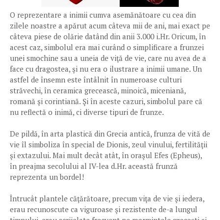
O reprezentare a inimii cumva asemănătoare cu cea din
zilele noastre a apărut acum câteva mii de ani, mai exact pe
câteva piese de olărie datând din anii 3.000 i.Hr. Oricum, în
acest caz, simbolul era mai curând o simplificare a frunzei
unei smochine sau a uneia de viţă de vie, care nu avea de a
face cu dragostea, şi nu era o ilustrare a inimii umane. Un
astfel de însemn este întâlnit în numeroase culturi
străvechi, în ceramica grecească, minoică, miceniană,
romană şi corintiană. Şi în aceste cazuri, simbolul pare că
nu reflectă o inimă, ci diverse tipuri de frunze.
De pildă, în arta plastică din Grecia antică, frunza de vită de
vie îl simboliza în special de Dionis, zeul vinului, fertilităţii
şi extazului. Mai mult decât atât, în oraşul Efes (Epheus),
în preajma secolului al IV-lea d.Hr. această frunză
reprezenta un bordel!
Întrucât plantele căţărătoare, precum viţa de vie şi iedera,
erau recunoscute ca viguroase şi rezistente de-a lungul