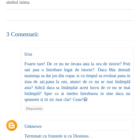
simbol inima
3 Comentarii:
Irisz
Foarte tare! De ce nu ne invata asta la ora de istorie? Poti
sati pun o întrebare legat de istorie?: Daca Mai demult
maimuţa sa dat jos din copac si cu timpul sa evoluat pana in
ziua de azi,pana la om, atunci de ce nu se mai întâmplă
asta? Adică daca sa întâmplat acest lucru de ce nu se mai
întâmplă? Sper ca ai inteles întrebarea in sine daca nu
spunemi si iti zic mai clar! Ceau!😃
Răspundeți
Unknown
Terminati cu frunzele si cu Dionisos...