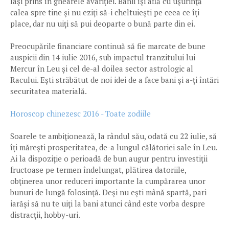
laşi prins în ghearele avariţiei. Banii îşi află cu uşurinţă
calea spre tine şi nu eziţi să-i cheltuieşti pe ceea ce îţi
place, dar nu uiţi să pui deoparte o bună parte din ei.
Preocupările financiare continuă să fie marcate de bune
auspicii din 14 iulie 2016, sub impactul tranzitului lui
Mercur în Leu şi cel de-al doilea sector astrologic al
Racului. Eşti străbătut de noi idei de a face bani şi a-ţi întări
securitatea materială.
Horoscop chinezesc 2016 - Toate zodiile
Soarele te ambiţionează, la rândul său, odată cu 22 iulie, să
îţi măreşti prosperitatea, de-a lungul călătoriei sale în Leu.
Ai la dispoziţie o perioadă de bun augur pentru investiţii
fructoase pe termen îndelungat, plătirea datoriile,
obţinerea unor reduceri importante la cumpărarea unor
bunuri de lungă folosinţă. Deşi nu eşti mână spartă, pari
iarăşi să nu te uiţi la bani atunci când este vorba despre
distracţii, hobby-uri.