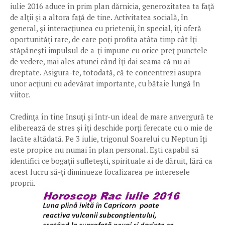
iulie 2016 aduce în prim plan dărnicia, generozitatea ta faţă
de alţii şi a altora faţă de tine. Activitatea socială, în
general, şi interacţiunea cu prietenii, în special, îţi oferă
oportunităţi rare, de care poţi profita atâta timp cât îţi
stăpâneşti impulsul de a-ţi impune cu orice preţ punctele
de vedere, mai ales atunci când îţi dai seama că nu ai
dreptate. Asigura-te, totodată, că te concentrezi asupra
unor acţiuni cu adevărat importante, cu bătaie lungă în
viitor.
Credinţa în tine însuţi şi într-un ideal de mare anvergură te
eliberează de stres şi îţi deschide porţi ferecate cu o mie de
lacăte altădată. Pe 3 iulie, trigonul Soarelui cu Neptun îţi
este propice nu numai în plan personal. Eşti capabil să
identifici ce bogaţii sufleteşti, spirituale ai de dăruit, fără ca
acest lucru să-ţi diminueze focalizarea pe interesele
proprii.