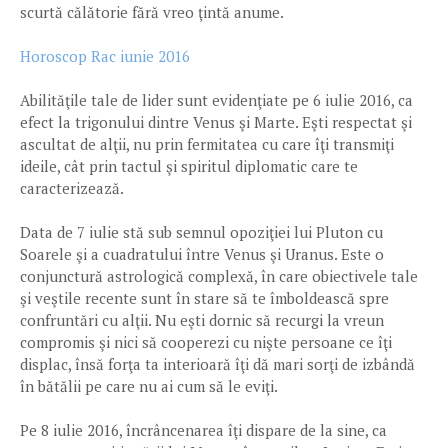
scurtă călătorie fără vreo ţintă anume.
Horoscop Rac iunie 2016
Abilităţile tale de lider sunt evidenţiate pe 6 iulie 2016, ca
efect la trigonului dintre Venus şi Marte. Eşti respectat şi
ascultat de alţii, nu prin fermitatea cu care îţi transmiţi
ideile, cât prin tactul şi spiritul diplomatic care te
caracterizează.
Data de 7 iulie stă sub semnul opoziţiei lui Pluton cu
Soarele şi a cuadratului între Venus şi Uranus. Este o
conjunctură astrologică complexă, în care obiectivele tale
şi veştile recente sunt în stare să te îmboldească spre
confruntări cu alţii. Nu eşti dornic să recurgi la vreun
compromis şi nici să cooperezi cu nişte persoane ce îţi
displac, însă forţa ta interioară îţi dă mari sorţi de izbândă
în bătălii pe care nu ai cum să le eviţi.
Pe 8 iulie 2016, încrâncenarea îţi dispare de la sine, ca