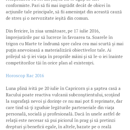
conformiste. Pari să fii mai ingrădit decât de obicei în
acţiunile tale principale, să fii ameninţat din această cauză
de stres şi o nervozitate ieşită din comun.
Din fericire, în ziua următoare, pe 17 iulie 2016,
împrejurările par să lucreze în favoarea ta. Soarele în
trigon cu Marte te îndrumă spre calea cea mai scurtă şi mai
puţin anevoioasă a materializării obiectivelor tale. Ai
prilejul să-ţi iei viaţa în propriile mâini şi să le-o iei înainte
competitorilor tăi în orice plan al existenţei.
Horoscop Rac 2016
Luna plină ivită pe 20 iulie în Capricorn şi a şaptea casă a
Racului poate reactiva vulcanii subconştientului, scoţând
la suprafaţă nevoi şi dorinţe ce nu mai pot fi reprimate, dar
care tind să-ţi zguduie legăturile parteneriale din viaţa
personală, socială şi profesională. Dacă în unele astfel de
relaţii este necesar să pui piciorul în prag şi să pretinzi
drepturi şi beneficii egale, în altele, bazate pe o reală