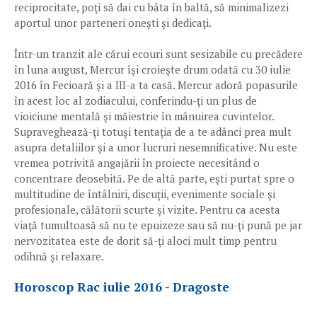
reciprocitate, poţi să dai cu bâta în baltă, să minimalizezi
aportul unor parteneri oneşti şi dedicaţi.
Într-un tranzit ale cărui ecouri sunt sesizabile cu precădere
în luna august, Mercur îşi croieşte drum odată cu 30 iulie
2016 în Fecioară şi a III-a ta casă. Mercur adoră popasurile
în acest loc al zodiacului, conferindu-ţi un plus de
vioiciune mentală şi măiestrie în mânuirea cuvintelor.
Supraveghează-ţi totuşi tentaţia de a te adânci prea mult
asupra detaliilor şi a unor lucruri nesemnificative. Nu este
vremea potrivită angajării în proiecte necesitând o
concentrare deosebită. Pe de altă parte, eşti purtat spre o
multitudine de întâlniri, discuţii, evenimente sociale şi
profesionale, călătorii scurte şi vizite. Pentru ca acesta
viaţă tumultoasă să nu te epuizeze sau să nu-ţi pună pe jar
nervozitatea este de dorit să-ţi aloci mult timp pentru
odihnă şi relaxare.
Horoscop Rac iulie 2016 - Dragoste