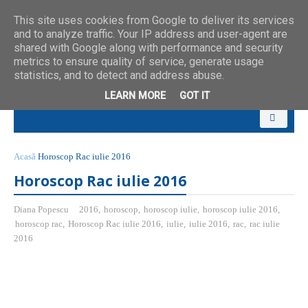
This site uses cookies from Google to deliver its services
and to analyze traffic. Your IP address and user-agent are
shared with Google along with performance and security
metrics to ensure quality of service, generate usage
statistics, and to detect and address abuse.
LEARN MORE
GOT IT
Acasă
Horoscop Rac iulie 2016
Horoscop Rac iulie 2016
Diana Popescu
2016
,
horoscop
,
horoscop iulie
,
horoscop iulie 2016
,
horoscop rac
,
Horoscop Rac iulie 2016
,
iulie
,
iulie 2016
,
rac
,
rac iulie
2016