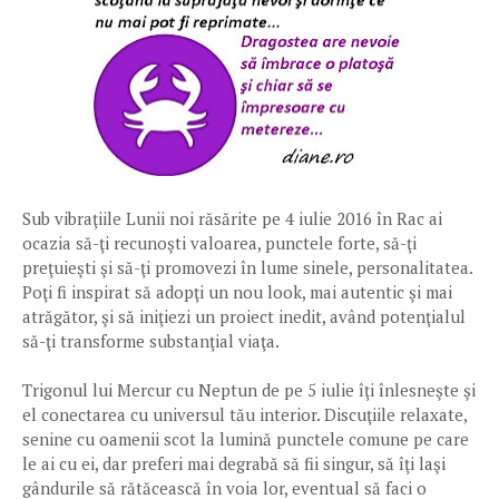
Sub vibraţiile Lunii noi răsărite pe 4 iulie 2016 în Rac ai
ocazia să-ţi recunoşti valoarea, punctele forte, să-ţi
preţuieşti şi să-ţi promovezi în lume sinele, personalitatea.
Poţi fi inspirat să adopţi un nou look, mai autentic şi mai
atrăgător, şi să iniţiezi un proiect inedit, având potenţialul
să-ţi transforme substanţial viaţa.
Trigonul lui Mercur cu Neptun de pe 5 iulie îţi înlesneşte şi
el conectarea cu universul tău interior. Discuţiile relaxate,
senine cu oamenii scot la lumină punctele comune pe care
le ai cu ei, dar preferi mai degrabă să fii singur, să îţi laşi
gândurile să rătăcească în voia lor, eventual să faci o