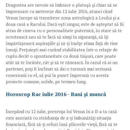
Dragostea are nevoie să îmbrace o platoşă şi chiar să se
împresoare cu metereze din 12 iulie 2016, atunci când
Venus începe să tranziteze zona astrologică a Leului şi a
doua casă a Racului. Dacă eşti singur, este de aşteptat să fii
atras de cineva cu o personalitate puternică, în stare să te
ocrotească sau să te facă să simţi în siguranţă, să îţi
împărtăşească aspiraţiile şi să-ţi înalţe stima faţă de tine
însuţi. Preţuieşti mai curând stabilitatea într-o relaţie de
cuplu decât o spontaneitate cu două tăişuri, care poate
atât să te încânte, cât şi să te rănească. În cazul că ai un
partener, poţi fi înclinat să dai o turnură mai serioasă
conexiunii cu el, să pui la punct împreună cu acesta
proiecte comune, solide, pe termen lung.
Horoscop Rac iulie 2016 - Bani şi muncă
Începând cu 12 iulie, prezenţa lui Venus în a II-a ta casă
este asociată cu străduinţa de a-ţi îmbunătăţi situaţia
financiară, fără să-ţi refuzi însă plăcerile vieţii, fără să te