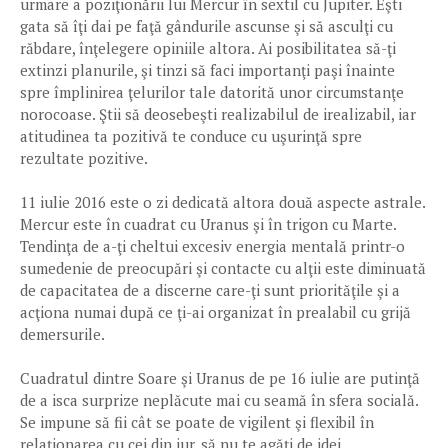
urmare a poziţionării lui Mercur în sextil cu Jupiter. Eşti
gata să îţi dai pe faţă gândurile ascunse şi să asculţi cu
răbdare, înţelegere opiniile altora. Ai posibilitatea să-ţi
extinzi planurile, şi tinzi să faci importanţi paşi înainte
spre împlinirea ţelurilor tale datorită unor circumstanţe
norocoase. Ştii să deosebeşti realizabilul de irealizabil, iar
atitudinea ta pozitivă te conduce cu uşurinţă spre
rezultate pozitive.
11 iulie 2016 este o zi dedicată altora două aspecte astrale.
Mercur este în cuadrat cu Uranus şi în trigon cu Marte.
Tendinţa de a-ţi cheltui excesiv energia mentală printr-o
sumedenie de preocupări şi contacte cu alţii este diminuată
de capacitatea de a discerne care-ţi sunt priorităţile şi a
acţiona numai după ce ţi-ai organizat în prealabil cu grijă
demersurile.
Cuadratul dintre Soare şi Uranus de pe 16 iulie are putinţă
de a isca surprize neplăcute mai cu seamă în sfera socială.
Se impune să fii cât se poate de vigilent şi flexibil în
relaţionarea cu cei din jur, să nu te agăţi de idei