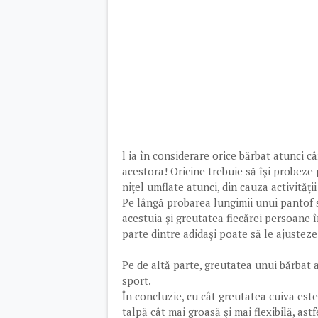
l ia în considerare orice bărbat atunci câ
acestora! Oricine trebuie să îşi probeze p
niţel umflate atunci, din cauza activităţi
Pe lângă probarea lungimii unui pantof s
acestuia şi greutatea fiecărei persoane î
parte dintre adidaşi poate să le ajusteze 
Pe de altă parte, greutatea unui bărbat 
sport.
În concluzie, cu cât greutatea cuiva este
talpă cât mai groasă şi mai flexibilă, astf