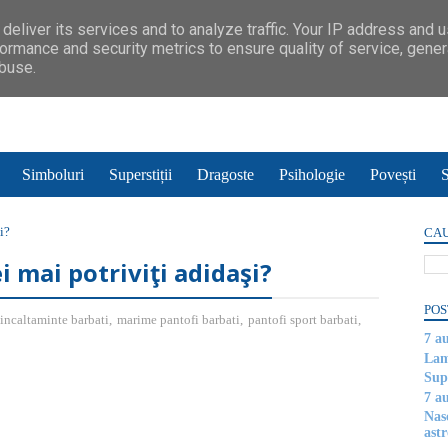
deliver its services and to analyze traffic. Your IP address and 
ormance and security metrics to ensure quality of service, gene
abuse.
Simboluri
Superstiții
Dragoste
Psihologie
Povești
S
i?
CAU
i mai potriviţi adidaşi?
POS
incaltaminte barbati
,
marime pantofi barbati
,
pantofi sport barbati
,
7 a
Lam
Supe
7 a
Nas
astr