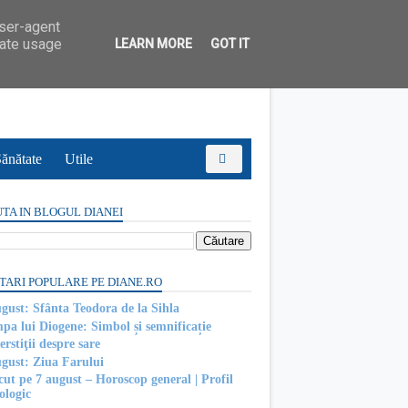
user-agent
rate usage
LEARN MORE
GOT IT
ănătate
Utile
TA IN BLOGUL DIANEI
TARI POPULARE PE DIANE.RO
ugust: Sfânta Teodora de la Sihla
pa lui Diogene: Simbol și semnificație
rstiţii despre sare
ugust: Ziua Farului
cut pe 7 august – Horoscop general | Profil
ologic