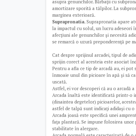
asupra genunchilor. Bărbaţii cu subprona
amortizare sporită a tălpilor. La subpro
marginea exterioară.
Suprapronatia
. Suprapronatia apare at
la impactul cu solul, un lucru adeseori 
afecţiuni ale genunchilor şi necesită adida
se remarcă o uzură preponderenţă pe mar
Cat despre sprijinul arcadei, tipul de ad
sprijin corect al acesteia este asociat î
Pentru a afla ce tip de arcadă au, ei pot 
înmoaie unul din picioare în apă şi să ca
uscată.
Astfel, ei vor descoperi că au o arcadă a 
Arcada înaltă este identificată printr-o 
(dinaintea degetelor) picioarelor, aceste
astfel de talpă sunt indicaţi adidaşi cu o 
Arcada joasă este specifică unei amprent
faţa plantară. Se impune folosirea unor 
stabilitate în alergare.
Arcada normală este caracterizată de o co