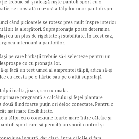
ție trebuie să-şi aleagă nişte pantofi sport cu o
natie, se constată o uzură a tălpilor unor pantofi spre
unci când picioarele se rotesc prea mult înspre interior
întâlnit la alergători. Suprapronaţia poate determina
şi cu un plus de rigiditate şi stabilitate. În acest caz,
ginea interioară a pantofilor.
idaşi pe care bărbaţii trebuie să-i selecteze pentru un
ndeaproape cu cu pronaţia lor.
să-şi facă un test umed al amprentei tălpii, adica să-şi
lce cu acesta pe o hârtie sau pe o altă suprafaţă
tălpii înalta, joasă, sau normală.
imprimare pregnantă a călcâiului şi feței plantare
a două fiind foarte puţin ori deloc conectate. Pentru o
cât mai mare flexibilitate.
e a tălpii cu o conexiune foarte mare între călcâie şi
pantofi sport care să permită un sporit control şi
nexiune îngustă, dar clară, între călcâie şi faţa