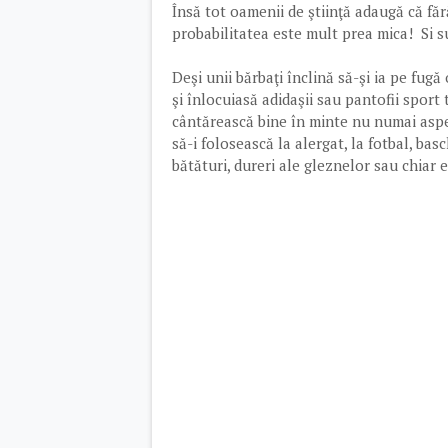
Însă tot oamenii de ştiinţă adaugă că făr
probabilitatea este mult prea mica! Si s
Deşi unii bărbaţi înclină să-şi ia pe fug
şi înlocuiasă adidaşii sau pantofii sport 
cântărească bine în minte nu numai aspec
să-i folosească la alergat, la fotbal, basc
bătături, dureri ale gleznelor sau chiar 