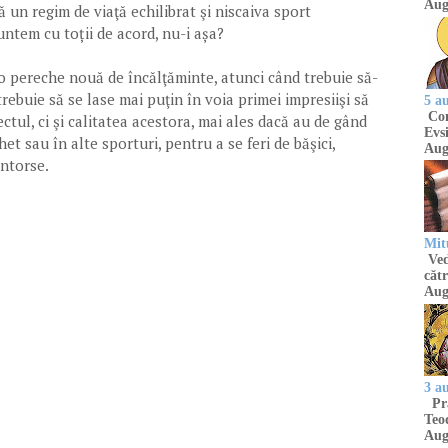
Aug
ă un regim de viaţă echilibrat şi niscaiva sport
untem cu toții de acord, nu-i așa?
ă o pereche nouă de încălţăminte, atunci când trebuie să-
trebuie să se lase mai puţin în voia primei impresiişi să
5 a
Com
tul, ci şi calitatea acestora, mai ales dacă au de gând
Evsi
het sau în alte sporturi, pentru a se feri de băşici,
Aug
entorse.
Mit
Ved
cătr
Aug
3 a
Pră
Teod
Aug