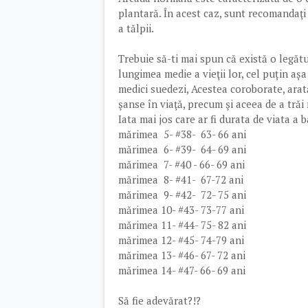
plantară. În acest caz, sunt recomandaţi
a tălpii.
Trebuie să-ti mai spun că există o legăt
lungimea medie a vieţii lor, cel puțin așa
medici suedezi, Acestea coroborate, arat
şanse în viaţă, precum şi aceea de a trăi 
Iata mai jos care ar fi durata de viata a
mărimea 5- #38- 63- 66 ani
mărimea 6- #39- 64- 69 ani
mărimea 7- #40 - 66- 69 ani
mărimea 8- #41- 67-72 ani
mărimea 9- #42- 72- 75 ani
mărimea 10- #43- 73-77 ani
mărimea 11- #44- 75- 82 ani
mărimea 12- #45- 74-79 ani
mărimea 13- #46- 67- 72 ani
mărimea 14- #47- 66- 69 ani
Să fie adevărat?!?