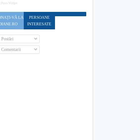
t Posts Widget
NAȚI-VĂ LA
PERSOANE
DIANE.RO
INTERESATE
Postări
Comentarii