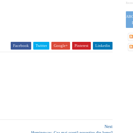
Recen
ABO
Facebook
Twitter
Google+
Pinterest
Linkedin
Next
Hemingway: Cea mai scurtă povestire din lume?