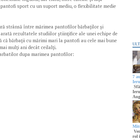
 pantofi sport cu un suport mediu, o flexibilitate medie
ură strânsă între mărimea pantofilor bărbaţilor şi
 arată rezultatele studiilor ştiinţifice ale unei echipe de
ă că bărbaţii cu mărimi mari la pantofi au cele mai bune
ULT
mai mulţi ani decât ceilalţi.
 barbatilor dupa marimea pantofilor:
7 a
Ier
Sfâ
Ieru
Aug
Mitu
Venu
rol 