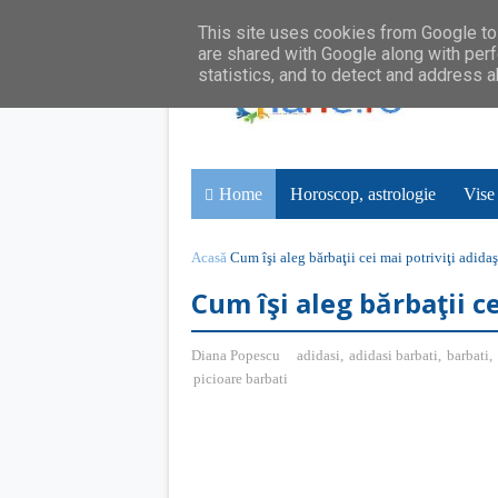
This site uses cookies from Google to 
are shared with Google along with perf
statistics, and to detect and address 
Home
Horoscop, astrologie
Vise
Acasă
Cum îşi aleg bărbaţii cei mai potriviţi adidaş
Cum îşi aleg bărbaţii ce
Diana Popescu
adidasi
,
adidasi barbati
,
barbati
,
picioare barbati