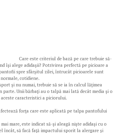
Care este criteriul de bază pe care trebuie să-
nd îşi alege adidaşii? Potrivirea perfectă pe picioare a
antofii spre sfârşitul zilei, întrucât picioarele sunt
i normale, cotidiene.
port şi nu numai, trebuie să se ia în calcul lăţimea
n parte. Unii bărbaţi au o talpă mai lată decât media şi o
aceste caracteristici a piciorului.
afectează forţa care este aplicată pe talpa pantofului
 mai mare, este indicat să-şi aleagă nişte adidaşi cu o
el încât, să facă faţă impactului sporit la alergare și