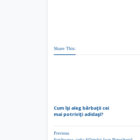
Share This:
Cum îşi aleg bărbaţii cei
mai potriviţi adidaşi?
Previous
Sunătoarea: iarba Sfântului Ioan Botezătorul