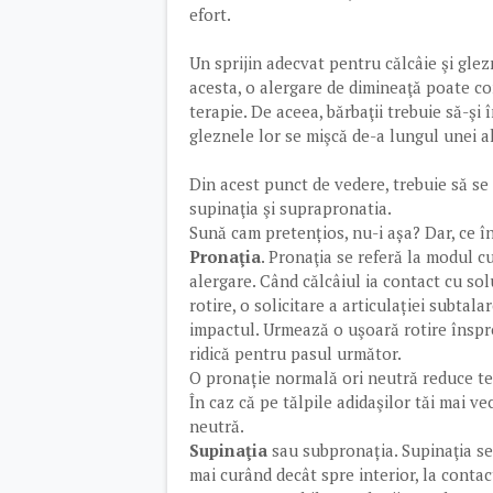
efort.
Un sprijin adecvat pentru călcâie şi glez
acesta, o alergare de dimineaţă poate c
terapie. De aceea, bărbaţii trebuie să-şi 
gleznele lor se mişcă de-a lungul unei al
Din acest punct de vedere, trebuie să se 
supinaţia şi suprapronatia.
Sună cam pretențios, nu-i așa? Dar, ce 
Pronaţia
. Pronaţia se referă la modul c
alergare. Când călcâiul ia contact cu solu
rotire, o solicitare a articulației subtal
impactul. Urmează o uşoară rotire înspre
ridică pentru pasul următor.
O pronație normală ori neutră reduce te
În caz că pe tălpile adidaşilor tăi mai v
neutră.
Supinaţia
sau subpronația. Supinaţia se 
mai curând decât spre interior, la conta