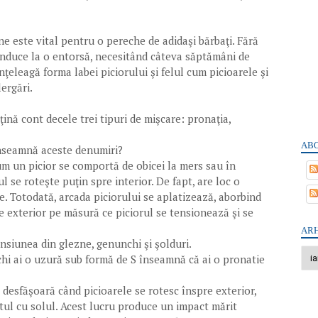
ne este vital pentru o pereche de adidaşi bărbaţi. Fără
onduce la o entorsă, necesitând câteva săptămâni de
înţeleagă forma labei piciorului şi felul cum picioarele şi
ergări.
ţină cont decele trei tipuri de mişcare: pronaţia,
ABO
înseamnă aceste denumiri?
um un picior se comportă de obicei la mers sau în
l se roteşte puţin spre interior. De fapt, are loc o
are. Totodată, arcada piciorului se aplatizează, aborbind
 exterior pe măsură ce piciorul se tensionează şi se
ARH
nsiunea din glezne, genunchi şi şolduri.
echi ai o uzură sub formă de S înseamnă că ai o pronatie
desfăşoară când picioarele se rotesc înspre exterior,
ctul cu solul. Acest lucru produce un impact mărit