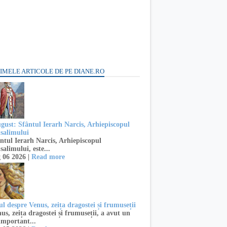
IMELE ARTICOLE DE PE DIANE.RO
ugust: Sfântul Ierarh Narcis, Arhiepiscopul
usalimului
ntul Ierarh Narcis, Arhiepiscopul
salimului, este...
 06 2026 |
Read more
l despre Venus, zeița dragostei și frumuseții
s, zeița dragostei și frumuseții, a avut un
important...