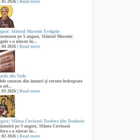
 05 2026 |
Read more
ugust: Sfântul Mucenic Evsignie
emorat pe 5 august, Sfântul Mucenic
gnie s-a născut în...
 04 2026 |
Read more
urile din Vede
ele constau din imnuri și versete îndreptate
e zei...
 03 2026 |
Read more
ugust: Sfânta Cuvioasă Teodora din Tesalonic
znuită pe 3 august, Sfânta Cuvioasă
ora s-a născut în...
 02 2026 |
Read more