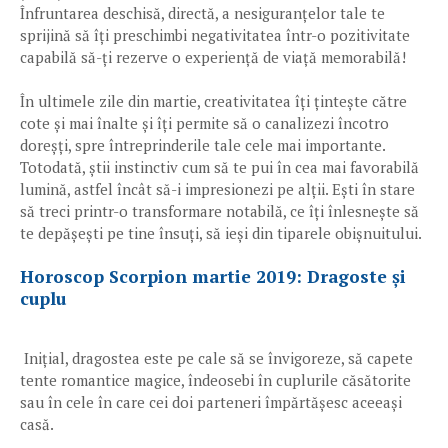
Înfruntarea deschisă, directă, a nesiguranțelor tale te
sprijină să îți preschimbi negativitatea într-o pozitivitate
capabilă să-ți rezerve o experiență de viață memorabilă!
În ultimele zile din martie, creativitatea îți țintește către
cote și mai înalte și îți permite să o canalizezi încotro
doreșți, spre întreprinderile tale cele mai importante.
Totodată, știi instinctiv cum să te pui în cea mai favorabilă
lumină, astfel încât să-i impresionezi pe alții. Ești în stare
să treci printr-o transformare notabilă, ce îți înlesnește să
te depășești pe tine însuți, să ieși din tiparele obișnuitului.
Horoscop Scorpion martie 2019: Dragoste și
cuplu
Inițial, dragostea este pe cale să se învigoreze, să capete
tente romantice magice, îndeosebi în cuplurile căsătorite
sau în cele în care cei doi parteneri împărtășesc aceeași
casă.