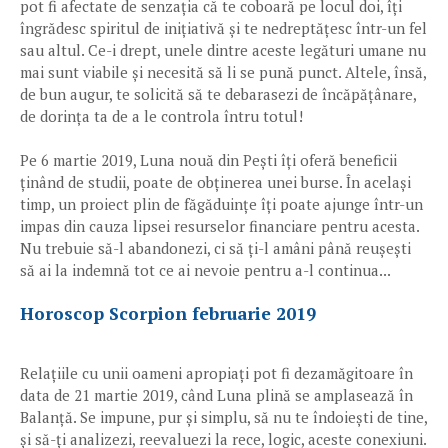
pot fi afectate de senzația că te coboară pe locul doi, îți
îngrădesc spiritul de inițiativă și te nedreptățesc într-un fel
sau altul. Ce-i drept, unele dintre aceste legături umane nu
mai sunt viabile și necesită să li se pună punct. Altele, însă,
de bun augur, te solicită să te debarasezi de încăpățânare,
de dorința ta de a le controla întru totul!
Pe 6 martie 2019, Luna nouă din Pești îți oferă beneficii
ținând de studii, poate de obținerea unei burse. În același
timp, un proiect plin de făgăduințe îți poate ajunge într-un
impas din cauza lipsei resurselor financiare pentru acesta.
Nu trebuie să-l abandonezi, ci să ți-l amâni până reușești
să ai la indemnă tot ce ai nevoie pentru a-l continua...
Horoscop Scorpion februarie 2019
Relațiile cu unii oameni apropiați pot fi dezamăgitoare în
data de 21 martie 2019, când Luna plină se amplasează în
Balanță. Se impune, pur și simplu, să nu te îndoiești de tine,
și să-ți analizezi, reevaluezi la rece, logic, aceste conexiuni.