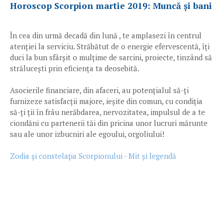
Horoscop Scorpion martie 2019: Muncă și bani
În cea din urmă decadă din lună , te amplasezi în centrul
atenției la serviciu. Străbătut de o energie efervescentă, îți
duci la bun sfârșit o mulțime de sarcini, proiecte, tinzând să
strălucești prin eficiența ta deosebită.
Asocierile financiare, din afaceri, au potențialul să-ți
furnizeze satisfacții majore, ieșite din comun, cu condiția
să-ți ții în frâu nerăbdarea, nervozitatea, impulsul de a te
ciondăni cu partenerii tăi din pricina unor lucruri mărunte
sau ale unor izbucniri ale egoului, orgoliului!
Zodia şi constelaţia Scorpionului - Mit şi legendă