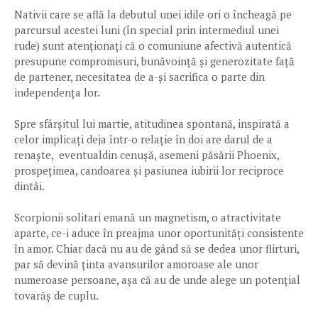
Nativii care se află la debutul unei idile ori o încheagă pe
parcursul acestei luni (în special prin intermediul unei
rude) sunt atenționați că o comuniune afectivă autentică
presupune compromisuri, bunăvoință și generozitate față
de partener, necesitatea de a-și sacrifica o parte din
independența lor.
Spre sfârșitul lui martie, atitudinea spontană, inspirată a
celor implicați deja într-o relație în doi are darul de a
renaște, eventualdin cenușă, asemeni păsării Phoenix,
prospețimea, candoarea și pasiunea iubirii lor reciproce
dintâi.
Scorpionii solitari emană un magnetism, o atractivitate
aparte, ce-i aduce în preajma unor oportunități consistente
în amor. Chiar dacă nu au de gând să se dedea unor flirturi,
par să devină ținta avansurilor amoroase ale unor
numeroase persoane, așa că au de unde alege un potențial
tovarăș de cuplu.