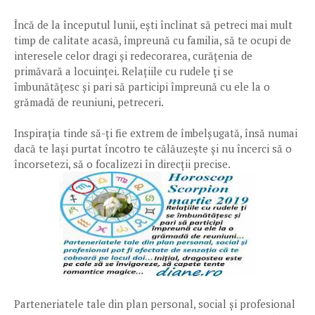
Încă de la începutul lunii, ești înclinat să petreci mai mult
timp de calitate acasă, împreună cu familia, să te ocupi de
interesele celor dragi și redecorarea, curățenia de
primăvară a locuinței. Relațiile cu rudele ți se
îmbunătățesc și pari să participi împreună cu ele la o
grămadă de reuniuni, petreceri.
Inspirația tinde să-ți fie extrem de îmbelșugată, însă numai
dacă te lași purtat încotro te călăuzește și nu încerci să o
încorsetezi, să o focalizezi în direcții precise.
Parteneriatele tale din plan personal, social și profesional