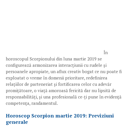
În
horoscopul Scorpionului din luna martie 2019 se
configurează armonizarea interacțiunii cu rudele și
persoanele apropiate, un aflux creativ bogat ce nu poate fi
exploatat o vreme în domenii prioritare, redefinirea
relațiilor de parteneriat și fortificarea celor cu adevăr
promițătoare, o viață amoroasă fericită dar nu lipsită de
responsabilități, și una profesională ce-ți pune în evidență
competența, randamentul.
Horoscop Scorpion martie 2019: Previziuni
generale