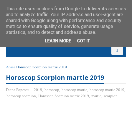
This site uses cookies from Google to deliver its services
and to analyze traffic. Your IP address and user-agent are
shared with Google along with performance and security
metrics to ensure quality of service, generate usage
statistics, and to detect and address abuse.
LEARN MORE
GOT IT
Acasă
Horoscop Scorpion martie 2019
Horoscop Scorpion martie 2019
Diana Popescu
2019
,
horoscop
,
horoscop martie
,
horoscop martie 2019
,
horoscop scorpion
,
Horoscop Scorpion martie 2019
,
martie
,
scorpion