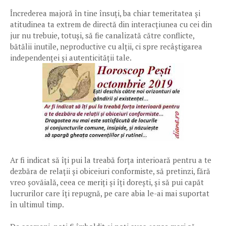
Încrederea majoră în tine însuți, ba chiar temeritatea și
atitudinea ta extrem de directă din interacțiunea cu cei din
jur nu trebuie, totuși, să fie canalizată către conflicte,
bătălii inutile, neproductive cu alții, ci spre recâștigarea
independenței și autenticității tale.
Ar fi indicat să îți pui la treabă forța interioară pentru a te
dezbăra de relații și obiceiuri conformiste, să pretinzi, fără
vreo șovăială, ceea ce meriți și îți dorești, și să pui capăt
lucrurilor care îți repugnă, pe care abia le-ai mai suportat
în ultimul timp.