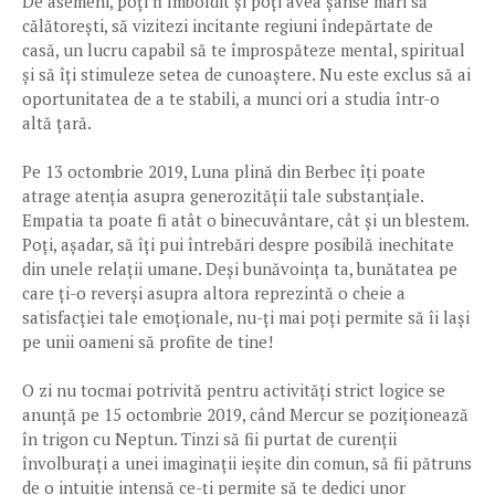
De asemeni, poți fi îmboldit și poți avea șanse mari să
călătorești, să vizitezi incitante regiuni îndepărtate de
casă, un lucru capabil să te împrospăteze mental, spiritual
și să îți stimuleze setea de cunoaștere. Nu este exclus să ai
oportunitatea de a te stabili, a munci ori a studia într-o
altă țară.
Pe 13 octombrie 2019, Luna plină din Berbec îți poate
atrage atenția asupra generozității tale substanțiale.
Empatia ta poate fi atât o binecuvântare, cât și un blestem.
Poți, așadar, să îți pui întrebări despre posibilă inechitate
din unele relații umane. Deși bunăvoința ta, bunătatea pe
care ți-o reverși asupra altora reprezintă o cheie a
satisfacției tale emoționale, nu-ți mai poți permite să îi lași
pe unii oameni să profite de tine!
O zi nu tocmai potrivită pentru activități strict logice se
anunță pe 15 octombrie 2019, când Mercur se poziționează
în trigon cu Neptun. Tinzi să fii purtat de curenții
învolburați a unei imaginații ieșite din comun, să fii pătruns
de o intuiție intensă ce-ți permite să te dedici unor