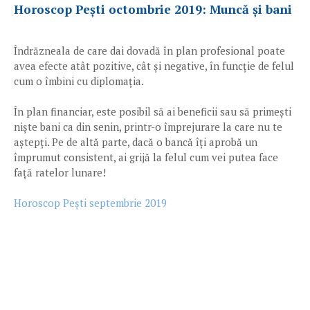
Horoscop Pești octombrie 2019: Muncă și bani
Îndrăzneala de care dai dovadă în plan profesional poate
avea efecte atât pozitive, cât și negative, în funcție de felul
cum o îmbini cu diplomația.
În plan financiar, este posibil să ai beneficii sau să primești
niște bani ca din senin, printr-o împrejurare la care nu te
aștepți. Pe de altă parte, dacă o bancă îți aprobă un
împrumut consistent, ai grijă la felul cum vei putea face
față ratelor lunare!
Horoscop Pești septembrie 2019