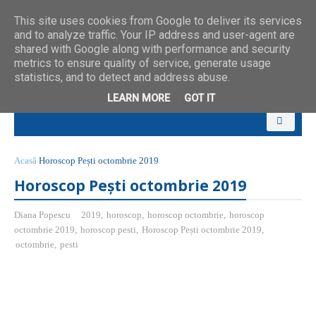
This site uses cookies from Google to deliver its services
and to analyze traffic. Your IP address and user-agent are
shared with Google along with performance and security
metrics to ensure quality of service, generate usage
statistics, and to detect and address abuse.
LEARN MORE
GOT IT
Acasă
Horoscop Pești octombrie 2019
Horoscop Pești octombrie 2019
Diana Popescu
2019
,
horoscop
,
horoscop octombrie
,
horoscop
octombrie 2019
,
horoscop pesti
,
Horoscop Pești octombrie 2019
,
octombrie
,
pesti