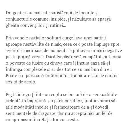
Dragostea nu mai este satisfăcută de locurile și
conjuncturile comune, insipide, și năzuiește să spargă
gheața convențiilor și rutinei...
Prin venele nativilor solitari curge lava unei patimi
aproape nestăvilite de nimic, ceea ce-i poate împinge spre
aventuri amoroase de moment, ce pot avea urmări negative
peste puțină vreme. Dacă își păstrează cumpătul, pot iniția
o poveste de iubire cu cineva care îi încurajează să-și
înfrângă complexele și să dea tot ce au mai bun din ei.
Poate fi o persoană întâlnită în străinătate sau de curând
sosită de acolo.
Peștii integrați într-un cuplu se bucură de o senzualitate
ardentă în împreună cu partenerul lor, sunt inspirați să
afle modalități inedite și fermecătoare de a-și dovedi
sentimentele de dragoste, dar nu acceptă nici un fel de
compromisuri în relația lor cu acesta.