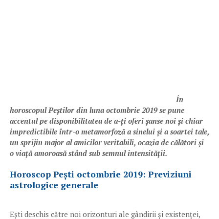
În
horoscopul Peștilor din luna octombrie 2019 se pune
accentul pe disponibilitatea de a-ți oferi șanse noi și chiar
impredictibile într-o metamorfoză a sinelui și a soartei tale,
un sprijin major al amicilor veritabili, ocazia de călători și
o viață amoroasă stând sub semnul intensității.
Horoscop Pești octombrie 2019: Previziuni
astrologice generale
Ești deschis către noi orizonturi ale gândirii și existenței,