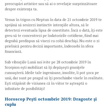
preocupări artistice sau să ai o revelație surprinzătoare
despre existența ta.
Venus în trigon cu Neptun în data de 21 octombrie 2019 te
sprijină să sesizezi instinctiv intențiile altora, să le
detectezi eventuala lipsa de onestitate. Încă o dată, îți este
greu să te concentrezi pe îndatoririle cotidiene, fiind mai
degrabă predispus să visezi cu cohii deschiși. Nu este o zi
prielnică pentru decizii importante, îndeosebi în sfera
financiară.
Sub vibrațiile Lunii noi ivite pe 28 octombrie 2019 în
Scorpion ești mobilizat să îți depășești granițele
cunoașterii. Ideile tale ingenioase, insolite, îi pot șoca pe
unii, dar sunt pe pragul să îți preschimbe visele în realitate.
Ești stăpânit de viziunea că în viitor te așteaptă o
infinitate de posibilități!
Horoscop Pești octombrie 2019: Dragoste și
cuplu