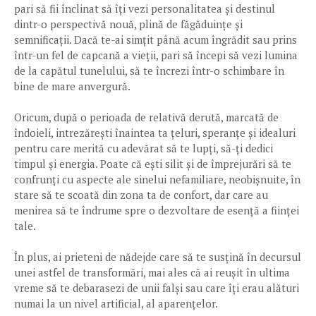
pari să fii înclinat să îți vezi personalitatea și destinul
dintr-o perspectivă nouă, plină de făgăduințe și
semnificații. Dacă te-ai simțit până acum îngrădit sau prins
într-un fel de capcană a vieții, pari să începi să vezi lumina
de la capătul tunelului, să te încrezi într-o schimbare în
bine de mare anvergură.
Oricum, după o perioada de relativă derută, marcată de
îndoieli, intrezărești înaintea ta țeluri, speranțe și idealuri
pentru care merită cu adevărat să te lupți, să-ți dedici
timpul și energia. Poate că ești silit și de împrejurări să te
confrunți cu aspecte ale sinelui nefamiliare, neobișnuite, în
stare să te scoată din zona ta de confort, dar care au
menirea să te îndrume spre o dezvoltare de esență a ființei
tale.
În plus, ai prieteni de nădejde care să te susțină în decursul
unei astfel de transformări, mai ales că ai reușit în ultima
vreme să te debarasezi de unii falși sau care îți erau alături
numai la un nivel artificial, al aparențelor.