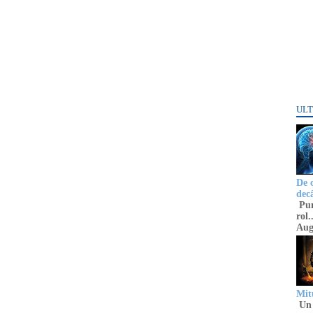
ULT
De 
decâ
Punc
rol.
Aug
Mitu
Un 