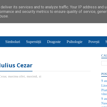
deliver its services and to analyze traffic. Your IP address and 
ormance and security metrics to ensure quality of service, gene
abuse.
Simboluri
Superstiții
Dragoste
Psihologie
Povești
S
CAU
 Iulius Cezar
POS
Cezar
,
maxima zilei
,
maximă
,
zi
9 a
Lite
Piat
vin
9 a
Nas