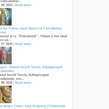
 echivalentul...
 08 2026 |
Read more
l lui Vishnu, unul dintre cei 3 zei hinduși
remi
oscut și ca "Păstrătorul", Vishnu a fost unul
re cei...
 07 2026 |
Read more
ugust: Sfântul Ierarh Narcis, Arhiepiscopul
usalimului
ntul Ierarh Narcis, Arhiepiscopul
salimului, este...
 06 2026 |
Read more
l despre Venus, zeița dragostei și frumuseții