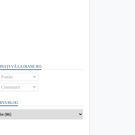
NAȚI-VĂ LA DIANE.RO
Postări
Comentarii
IVA BLOG