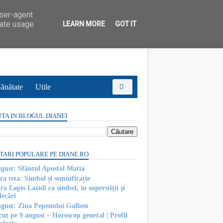
user-agent
rate usage
LEARN MORE
GOT IT
ănătate
Utile
TA IN BLOGUL DIANEI
TARI POPULARE PE DIANE.RO
ugust: Sfântul Apostol Matia
ra teta: Simbol și semnificație
ra Lapis Lazuli ca simbol, în superstiţii şi
decări
ugust: Ziua Pepenului Galben
cut pe 9 august – Horoscop general | Profil