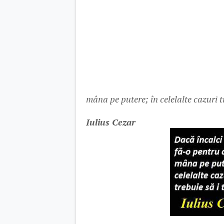
mâna pe putere; în celelalte cazuri tr
Iulius Cez
ar