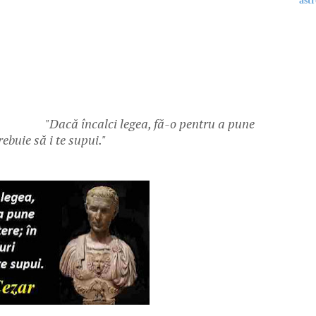
astr
"Dacă încalci legea, fă-o pentru a pune
ebuie să i te supui."