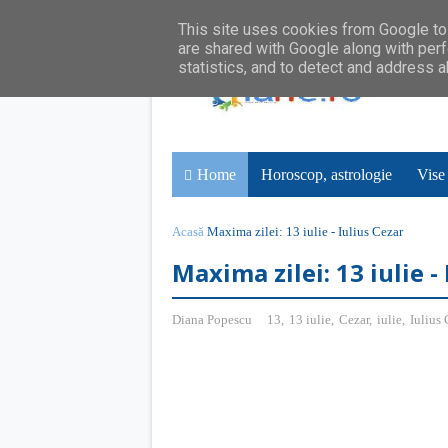
This site uses cookies from Google to 
are shared with Google along with perf
statistics, and to detect and address 
Home
Horoscop, astrologie
Vise
Acasă
Maxima zilei: 13 iulie - Iulius Cezar
Maxima zilei: 13 iulie -
Diana Popescu
13
,
13 iulie
,
Cezar
,
iulie
,
Iulius 