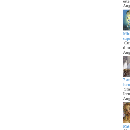
este
Aug
Mitu
sup
Cun
dint
Aug
7 a
Ier
Sfâ
Ieru
Aug
Mitu