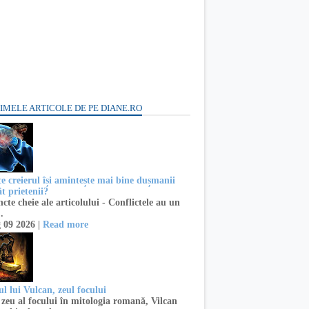
IMELE ARTICOLE DE PE DIANE.RO
ce creierul își amintește mai bine dușmanii
t prietenii?
te cheie ale articolului - Conflictele au un
..
 09 2026 |
Read more
l lui Vulcan, zeul focului
zeu al focului în mitologia romană, Vilcan