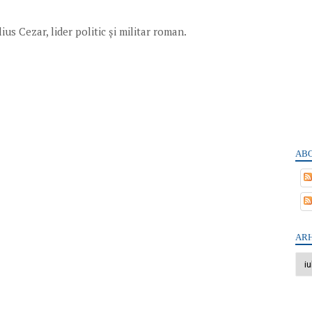
lius Cezar, lider politic și militar roman.
ABO
ARH