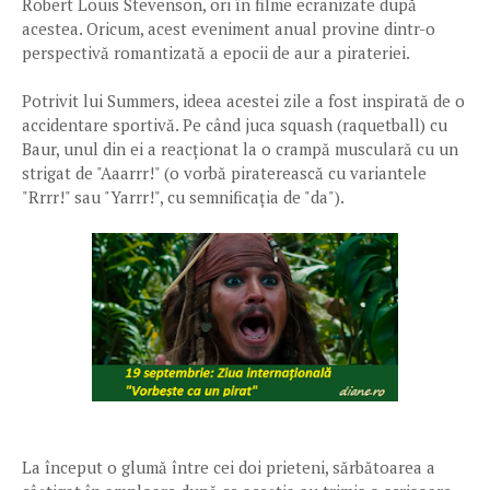
Robert Louis Stevenson, ori în filme ecranizate după
acestea. Oricum, acest eveniment anual provine dintr-o
perspectivă romantizată a epocii de aur a pirateriei.
Potrivit lui Summers, ideea acestei zile a fost inspirată de o
accidentare sportivă. Pe când juca squash (raquetball) cu
Baur, unul din ei a reacționat la o crampă musculară cu un
strigat de "Aaarrr!" (o vorbă piraterească cu variantele
"Rrrr!" sau "Yarrr!", cu semnificația de "da").
La început o glumă între cei doi prieteni, sărbătoarea a