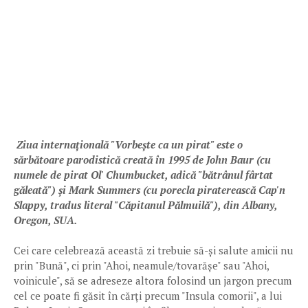
Ziua internațională "Vorbește ca un pirat" este o
sărbătoare parodistică creată în 1995 de John Baur (cu
numele de pirat Ol' Chumbucket, adică "bătrânul fârtat
găleată") și Mark Summers (cu porecla piraterească Cap'n
Slappy, tradus literal "Căpitanul Pălmuilă"), din Albany,
Oregon, SUA.
Cei care celebrează această zi trebuie să-și salute amicii nu
prin "Bună", ci prin "Ahoi, neamule/tovarășe" sau "Ahoi,
voinicule", să se adreseze altora folosind un jargon precum
cel ce poate fi găsit în cărți precum "Insula comorii", a lui