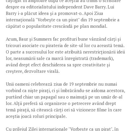
câștigat în amploare după ce aceștia au trimis o scrisoare
despre ea editorialistului independent Dave Barry. Lui
Barry i-a plăcut ideea și a promovat-o. Apoi Ziua
internațională "Vorbește ca un pirat" din 19 septembrie a
căpătat o popularitate crescândă pe plan mondial.
Acum, Baur și Summers fac profituri bune vânzând cărți și
tricouri asociate cu pirateria de site-ul lor cu această temă.
O parte a succesului lor este atribuită nerestricționării ideii
lor, neasumării sale ca marcă înregistrată (trademark),
având drept efect deschiderea sa spre creativitate și
creștere, dezvoltare virală.
Unii oameni celebrează ziua de 19 septembrie nu numai
vorbind ca niște pirați, ci și îmbrăcându-se aidoma acestora,
purtând chiar un papagal sau o maimuță pe un umăr de-al
lor. Alții preferă să organizeze o petrecere având drept
temă pirații, să citească cărți ori să vizioneze filme în care
aceștia joacă roluri principale.
Cu prilejul Zilei internaționale "Vorbește ca un pirat", în