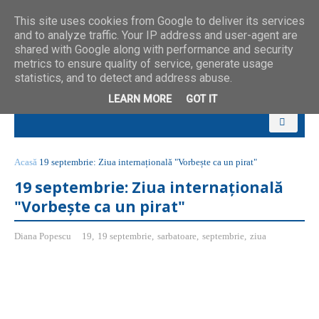
This site uses cookies from Google to deliver its services
and to analyze traffic. Your IP address and user-agent are
shared with Google along with performance and security
metrics to ensure quality of service, generate usage
statistics, and to detect and address abuse.
LEARN MORE
GOT IT
Acasă
19 septembrie: Ziua internațională "Vorbește ca un pirat"
19 septembrie: Ziua internațională
"Vorbește ca un pirat"
Diana Popescu
19
,
19 septembrie
,
sarbatoare
,
septembrie
,
ziua