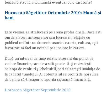
legătură stabilă, încununată eventual cu o căsătorie!
Horoscop Săgetător Octombrie 2010: Muncă și
bani
Este vremea să strălucești pe arena profesională. Dacă ești
om de afaceri, antreprenor sau lucrezi în relațiile cu
publicul ori într-un domeniu asociat cu arta, cultura, ești
favorizat să faci un notabil pas înainte în carieră.
După un interval de timp relativ stresant din punct de
vedere financiar, care te-a silit poate să-ți revizuiești
balanța de venituri și cheltuieli, pari să zărești luminița de
la capătul tunelului. Ai potențialul să profiți de noi surse
de bani și să-ti asiguri o sporită siguranță financiară.
Horoscop Săgetător Septembrie 2020