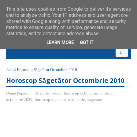
This site uses cookies from Google to deliver its services
and to analyze traffic. Your IP address and user-agent are
shared with Google along with performance and security
metrics to ensure quality of service, generate usage
statistics, and to detect and address abuse.
LEARN MORE
GOT IT
Acasă
Horoscop Săgetător Octombrie 2010
Horoscop Săgetător Octombrie 2010
Diana Popescu
2020
,
horoscop
,
horoscop octombrie
,
horoscop
octombrie 2020
,
horoscop sagetator
,
octombrie
,
sagetator