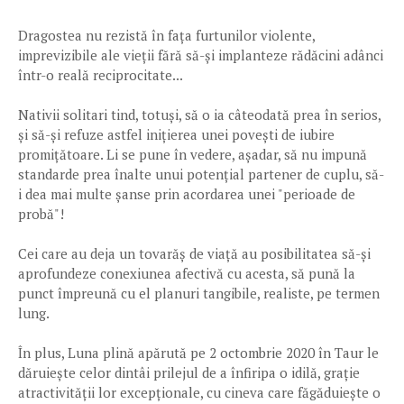
Dragostea nu rezistă în fața furtunilor violente,
imprevizibile ale vieții fără să-și implanteze rădăcini adânci
într-o reală reciprocitate...
Nativii solitari tind, totuși, să o ia câteodată prea în serios,
și să-și refuze astfel inițierea unei povești de iubire
promițătoare. Li se pune în vedere, așadar, să nu impună
standarde prea înalte unui potențial partener de cuplu, să-
i dea mai multe șanse prin acordarea unei "perioade de
probă"!
Cei care au deja un tovarăș de viață au posibilitatea să-și
aprofundeze conexiunea afectivă cu acesta, să pună la
punct împreună cu el planuri tangibile, realiste, pe termen
lung.
În plus, Luna plină apărută pe 2 octombrie 2020 în Taur le
dăruiește celor dintâi prilejul de a înfiripa o idilă, grație
atractivității lor excepționale, cu cineva care făgăduiește o