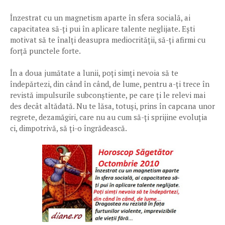
Înzestrat cu un magnetism aparte în sfera socială, ai
capacitatea să-ți pui în aplicare talente neglijate. Ești
motivat să te înalți deasupra mediocrității, să-ți afirmi cu
forță punctele forte.
În a doua jumătate a lunii, poți simți nevoia să te
îndepărtezi, din când în când, de lume, pentru a-ți trece în
revistă impulsurile subconștiente, pe care ți le relevi mai
des decât altădată. Nu te lăsa, totuși, prins în capcana unor
regrete, dezamăgiri, care nu au cum să-ți sprijine evoluția
ci, dimpotrivă, să ți-o îngrădească.