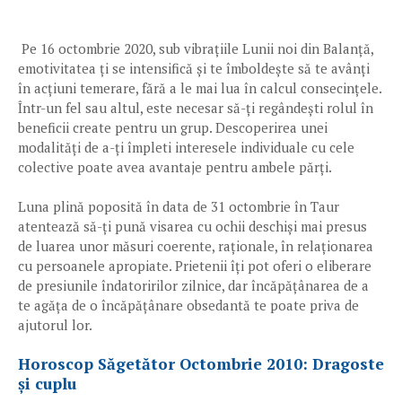
Pe 16 octombrie 2020, sub vibrațiile Lunii noi din Balanță,
emotivitatea ți se intensifică și te îmboldește să te avânți
în acțiuni temerare, fără a le mai lua în calcul consecințele.
Într-un fel sau altul, este necesar să-ți regândești rolul în
beneficii create pentru un grup. Descoperirea unei
modalități de a-ți împleti interesele individuale cu cele
colective poate avea avantaje pentru ambele părți.
Luna plină poposită în data de 31 octombrie în Taur
atentează să-ți pună visarea cu ochii deschiși mai presus
de luarea unor măsuri coerente, raționale, în relaționarea
cu persoanele apropiate. Prietenii îți pot oferi o eliberare
de presiunile îndatoririlor zilnice, dar încăpățânarea de a
te agăța de o încăpățânare obsedantă te poate priva de
ajutorul lor.
Horoscop Săgetător Octombrie 2010: Dragoste
și cuplu