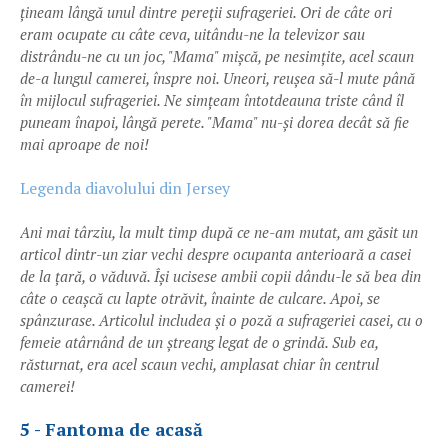
țineam lângă unul dintre pereții sufrageriei. Ori de câte ori
eram ocupate cu câte ceva, uitându-ne la televizor sau
distrându-ne cu un joc, "Mama" mișcă, pe nesimțite, acel scaun
de-a lungul camerei, înspre noi. Uneori, reușea să-l mute până
în mijlocul sufrageriei. Ne simțeam întotdeauna triste când îl
puneam înapoi, lângă perete. "Mama" nu-și dorea decât să fie
mai aproape de noi!
Legenda diavolului din Jersey
Ani mai târziu, la mult timp după ce ne-am mutat, am găsit un
articol dintr-un ziar vechi despre ocupanta anterioară a casei
de la țară, o văduvă. Își ucisese ambii copii dându-le să bea din
câte o ceașcă cu lapte otrăvit, înainte de culcare. Apoi, se
spânzurase. Articolul includea și o poză a sufrageriei casei, cu o
femeie atârnând de un ștreang legat de o grindă. Sub ea,
răsturnat, era acel scaun vechi, amplasat chiar în centrul
camerei!
5 - Fantoma de acasă