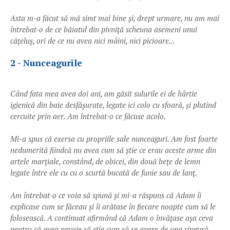
Asta m-a făcut să mă simt mai bine și, drept urmare, nu am mai
întrebat-o de ce băiatul din pivniță scheuna asemeni unui
cățeluș, ori de ce nu avea nici mâini, nici picioare...
2 - Nunceagurile
Când fata mea avea doi ani, am găsit sulurile ei de hârtie
igienică din baie desfășurate, legate ici colo cu sfoară, și plutind
cercuite prin aer. Am întrebat-o ce făcuse acolo.
Mi-a spus că exersa cu propriile sale nunceaguri. Am fost foarte
nedumerită fiindcă nu avea cum să știe ce erau aceste arme din
artele marțiale, constând, de obicei, din două bețe de lemn
legate între ele cu cu o scurtă bucată de funie sau de lanț.
Am întrebat-o ce voia să spună și mi-a răspuns că Adam îi
explicase cum se făceau și îi arătase în fiecare noapte cum să le
folosească. A continuat afirmând că Adam o învățase așa ceva
pentru că avea nevoie să știe cum să se apere de una singură