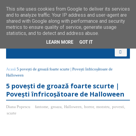
This site uses cookies from Google to deliver its services
and to analyze traffic. Your IP address and user-agent are
shared with Google along with performance and security
metrics to ensure quality of service, generate usage
statistics, and to detect and address abuse.
LEARN MORE
GOT IT
Acasă
5 povești de groază foarte scurte | Povești înfricoșătoare de
Halloween
5 povești de groază foarte scurte |
Povești înfricoșătoare de Halloween
Diana Popescu
fantome
,
groaza
,
Halloween
,
horror
,
monstru
,
povesti
,
scurte