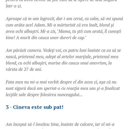
într-o zi.
Aproape că m-am îngrozit, dar i-am cerut, cu calm, să-mi spună
cum arăta acel Adam. Mi-a mărturisit că era înalt, blond și
avea ochi albaștri. Mi-a zis, "Mama, tu știi cum arată, îl cunoști
bine! A murit din cauza unor dureri de cap."
Am părăsit camera. Vedeți voi, cu patru luni înainte ca ea să se
nască, prietenul meu, adept al artelor marțiale, prietenul meu
blond, cu ochi albaștri, murise din cauza unui anevrism, la
vârsta de 27 de ani.
Fata mea nu mi-a mai vorbit despre el din acea zi, așa că nu
sunt sigură dacă am speriat-o cu reacția mea sau și-a finalizat
lecțiile sale despre folosirea nunceagului...
3 - Cineva este sub pat!
Am început să-l învelesc bine, înainte de culcare, iar el mi-a