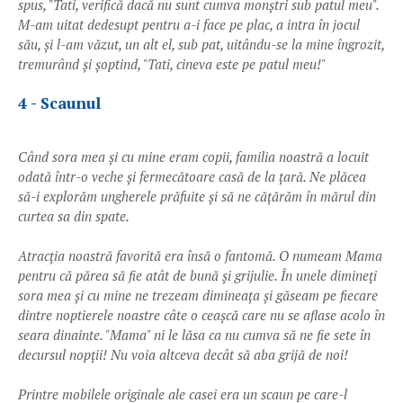
spus, "Tati, verifică dacă nu sunt cumva monștri sub patul meu".
M-am uitat dedesupt pentru a-i face pe plac, a intra în jocul
său, și l-am văzut, un alt el, sub pat, uitându-se la mine îngrozit,
tremurând și șoptind, "Tati, cineva este pe patul meu!"
4 - Scaunul
Când sora mea și cu mine eram copii, familia noastră a locuit
odată într-o veche și fermecătoare casă de la țară. Ne plăcea
să-i explorăm ungherele prăfuite și să ne cățărăm în mărul din
curtea sa din spate.
Atracția noastră favorită era însă o fantomă. O numeam Mama
pentru că părea să fie atât de bună și grijulie. În unele dimineți
sora mea și cu mine ne trezeam dimineața și găseam pe fiecare
dintre noptierele noastre câte o ceașcă care nu se aflase acolo în
seara dinainte. "Mama" ni le lăsa ca nu cumva să ne fie sete în
decursul nopții! Nu voia altceva decât să aba grijă de noi!
Printre mobilele originale ale casei era un scaun pe care-l