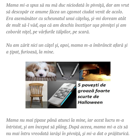
Mama mi-a spus să nu mă duc niciodată în pivniță, dar am vrut
să descopăr ce anume făcea un zgomot ciudat venit de acolo.
Era asemănător cu scheunatul unui cățeluș, și-mi doream atât
de mult să-l văd, așa că am deschis încetișor ușa pivniței și am
coborât nițel, pe vârfurile tălpilor, pe scară.
Nu am zărit nici un cățel și, apoi, mama m-a îmbrâncit afară și
a țipat, furioasă, la mine.
Mama nu mai țipase până atunci la mine, iar acest lucru m-a
întristat, și am început să plâng. După aceea, mama mi-a zis să
nu mai întru vreodată iarăși în pivniță, și mi-a dat o prăjiturică.