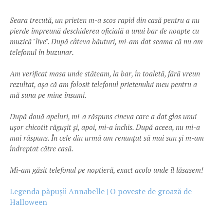
Seara trecută, un prieten m-a scos rapid din casă pentru a nu
pierde împreună deschiderea oficială a unui bar de noapte cu
muzică "live". După câteva băuturi, mi-am dat seama că nu am
telefonul în buzunar.
Am verificat masa unde stăteam, la bar, în toaletă, fără vreun
rezultat, așa că am folosit telefonul prietenului meu pentru a
mă suna pe mine însumi.
După două apeluri, mi-a răspuns cineva care a dat glas unui
ușor chicotit răgușit și, apoi, mi-a închis. După aceea, nu mi-a
mai răspuns. În cele din urmă am renunțat să mai sun și m-am
îndreptat către casă.
Mi-am găsit telefonul pe noptieră, exact acolo unde îl lăsasem!
Legenda păpușii Annabelle | O poveste de groază de
Halloween