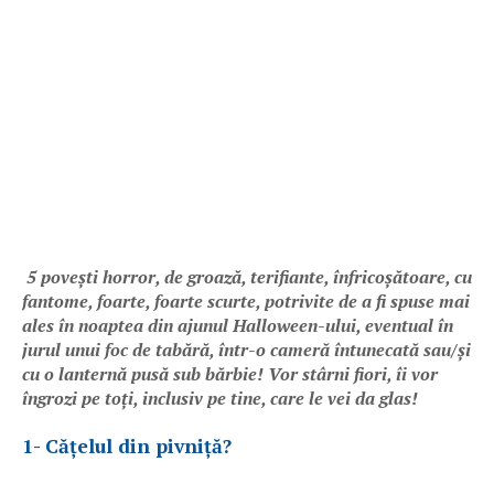
5 povești horror, de groază, terifiante, înfricoșătoare, cu
fantome, foarte, foarte scurte, potrivite de a fi spuse mai
ales în noaptea din ajunul Halloween-ului, eventual în
jurul unui foc de tabără, într-o cameră întunecată sau/și
cu o lanternă pusă sub bărbie! Vor stârni fiori, îi vor
îngrozi pe toți, inclusiv pe tine, care le vei da glas!
1- Cățelul din pivniță?