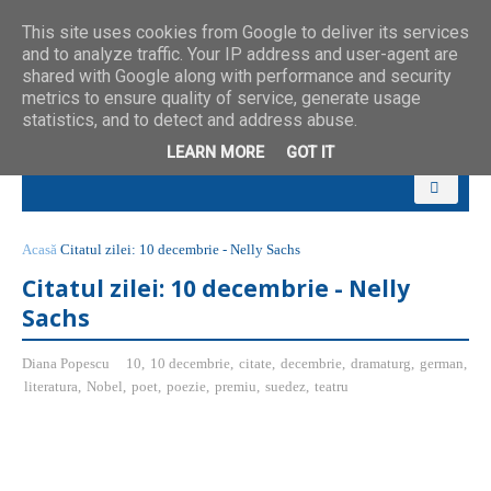
This site uses cookies from Google to deliver its services
and to analyze traffic. Your IP address and user-agent are
shared with Google along with performance and security
metrics to ensure quality of service, generate usage
statistics, and to detect and address abuse.
LEARN MORE
GOT IT
Acasă
Citatul zilei: 10 decembrie - Nelly Sachs
Citatul zilei: 10 decembrie - Nelly
Sachs
Diana Popescu
10
,
10 decembrie
,
citate
,
decembrie
,
dramaturg
,
german
,
literatura
,
Nobel
,
poet
,
poezie
,
premiu
,
suedez
,
teatru