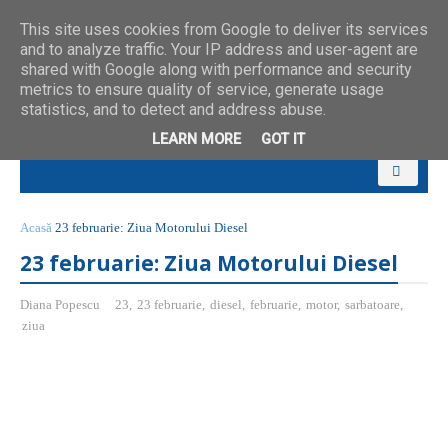
This site uses cookies from Google to deliver its services
and to analyze traffic. Your IP address and user-agent are
shared with Google along with performance and security
metrics to ensure quality of service, generate usage
statistics, and to detect and address abuse.
LEARN MORE
GOT IT
Acasă
23 februarie: Ziua Motorului Diesel
23 februarie: Ziua Motorului Diesel
Diana Popescu
23
,
23 februarie
,
diesel
,
februarie
,
motor
,
sarbatoare
,
ziua