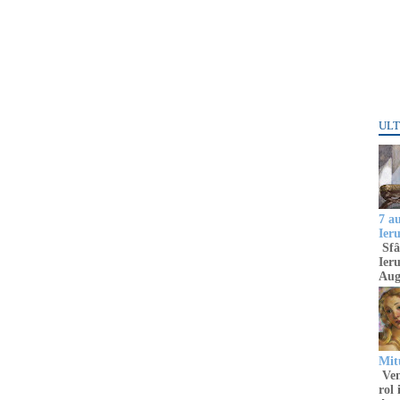
ULT
7 a
Ier
Sfâ
Ieru
Aug
Mitu
Venu
rol 