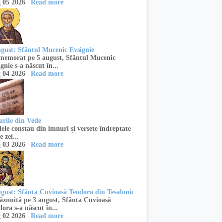
 05 2026 |
Read more
ugust: Sfântul Mucenic Evsignie
emorat pe 5 august, Sfântul Mucenic
gnie s-a născut în...
 04 2026 |
Read more
urile din Vede
ele constau din imnuri și versete îndreptate
e zei...
 03 2026 |
Read more
ugust: Sfânta Cuvioasă Teodora din Tesalonic
znuită pe 3 august, Sfânta Cuvioasă
ora s-a născut în...
 02 2026 |
Read more