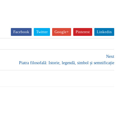
Facebook
Twitter
Google+
Pinterest
Linkedin
Next
Piatra filosofală: Istorie, legendă, simbol și semnificație