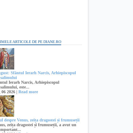
IMELE ARTICOLE DE PE DIANE.RO
ugust: Sfântul Ierarh Narcis, Arhiepiscopul
usalimului
ntul Ierarh Narcis, Arhiepiscopul
salimului, este...
 06 2026 |
Read more
l despre Venus, zeița dragostei și frumuseții
s, zeița dragostei și frumuseții, a avut un
important...