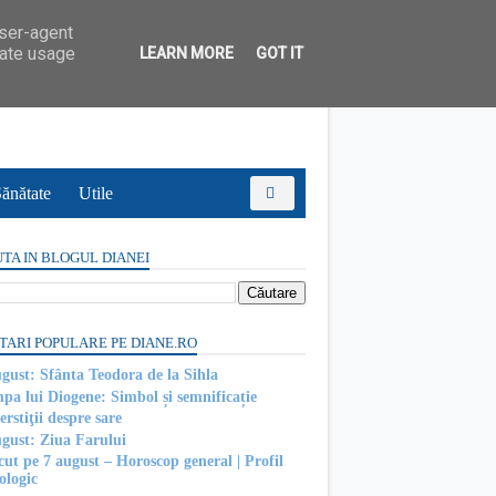
user-agent
rate usage
LEARN MORE
GOT IT
ănătate
Utile
TA IN BLOGUL DIANEI
TARI POPULARE PE DIANE.RO
ugust: Sfânta Teodora de la Sihla
pa lui Diogene: Simbol și semnificație
rstiţii despre sare
ugust: Ziua Farului
cut pe 7 august – Horoscop general | Profil
ologic