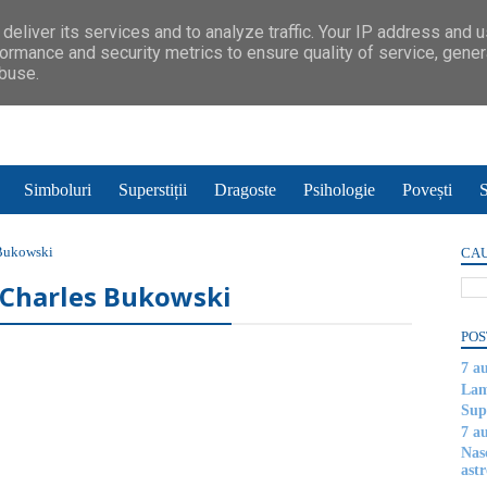
deliver its services and to analyze traffic. Your IP address and 
ormance and security metrics to ensure quality of service, gene
abuse.
Simboluri
Superstiții
Dragoste
Psihologie
Povești
S
 Bukowski
CAU
- Charles Bukowski
POS
7 a
Lam
Supe
7 a
Nas
astr