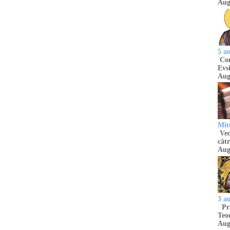
Aug
5 a
Com
Evsi
Aug
Mit
Ved
cătr
Aug
3 a
Pră
Teod
Aug