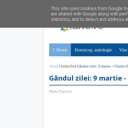
This site uses cookies from Google to 
are shared with Google along with perf
statistics, and to detect and address 
Home
Horoscop, astrologie
Vise
Acasă
Unlabelled
Gândul zilei: 9 martie - Charles
Gândul zilei: 9 martie 
Diana Popescu