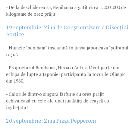
- De la deschiderea să, Benihama a gătit circa 1.200 .000 de
kilograme de orez prăjit.
19 septembrie: Ziua de Conștientizare a Disecției
Aortice
- Numele "beniham" înseamnă în limba japoneaza "șofranul
roșu".
- Proprietarul Benihama, Hiroaki Aoki, a făcut parte din
echipa de lupte a Japoniei participantă la Jocurile Olimpic
din 1960.
- Caloriile dintr-o singură farfurie cu orez prăjit
echivalează cu cele ale unei jumătăți de ceașcă cu
înghețată!
20 septembrie: Ziua Pizza Pepperoni