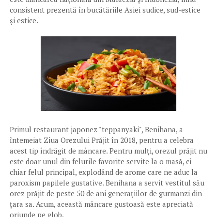
consistent prezentă în bucătăriile Asiei sudice, sud-estice
și estice.
Primul restaurant japonez "teppanyaki", Benihana, a
întemeiat Ziua Orezului Prăjit în 2018, pentru a celebra
acest tip îndrăgit de mâncare. Pentru mulți, orezul prăjit nu
este doar unul din felurile favorite servite la o masă, ci
chiar felul principal, explodând de arome care ne aduc la
paroxism papilele gustative. Benihana a servit vestitul său
orez prăjit de peste 50 de ani generațiilor de gurmanzi din
țara sa. Acum, această mâncare gustoasă este apreciată
oriunde pe glob.