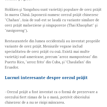
Hokkien și Yangahou sunt varietăți populare de orez prăjit
în marea Chină. Japonezii numesc orezul prăjit chinezesc
"Chahan". Asia de sud-est se laudă cu variante similare de
orez prăjit malaeziene și singaporeze (Thai Khaophat" și
"nasigoreng").
Restaurantele din lumea occidentală au inventat propriile
variante de orez prăjit. Meniurile vegane includ
specialitatea de orez prăjit cu ouă. Există mai multe
varietăți sud-americane, precum "arroz mamposteao" din
Puerto Rico, "arroz frito" din Cuba, și "Chaulafan" din
Ecuador.
Lucruri interesante despre orezul prăjit
- Orezul prăjit a fost inventat ca o formă de prezervare a
orezului fiert rămas de la o masă, potrivit obiceiului
chinezesc de a nu se risipi mâncarea.