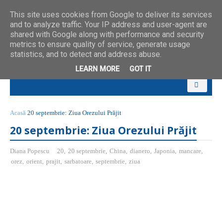
This site uses cookies from Google to deliver its services
and to analyze traffic. Your IP address and user-agent are
shared with Google along with performance and security
metrics to ensure quality of service, generate usage
statistics, and to detect and address abuse.
LEARN MORE
GOT IT
Acasă
20 septembrie: Ziua Orezului Prăjit
20 septembrie: Ziua Orezului Prăjit
Diana Popescu
20
,
20 septembrie
,
China
,
dianero
,
Japonia
,
mancare
,
orez
,
orient
,
prajit
,
sarbatoare
,
septembrie
,
ziua