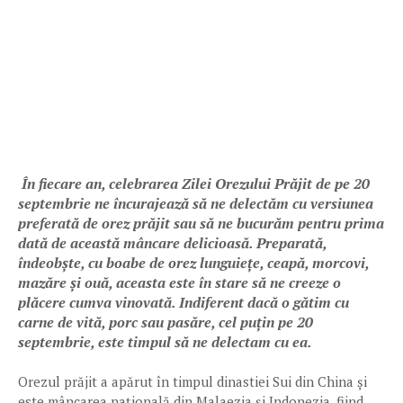
În fiecare an, celebrarea Zilei Orezului Prăjit de pe 20
septembrie ne încurajează să ne delectăm cu versiunea
preferată de orez prăjit sau să ne bucurăm pentru prima
dată de această mâncare delicioasă. Preparată,
îndeobște, cu boabe de orez lunguiețe, ceapă, morcovi,
mazăre și ouă, aceasta este în stare să ne creeze o
plăcere cumva vinovată. Indiferent dacă o gătim cu
carne de vită, porc sau pasăre, cel puțin pe 20
septembrie, este timpul să ne delectam cu ea.
Orezul prăjit a apărut în timpul dinastiei Sui din China și
este mâncarea națională din Malaezia și Indonezia, fiind