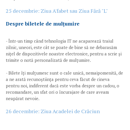
25 decembrie: Ziua A'fabet sau Ziua Fără "L"
Despre biletele de mulțumire
- Într-un timp când tehnologia IT ne acaparează traiul
zilnic, uneori, este cât se poate de bine să ne debarasăm
nițel de dispozitivele noastre electronice, pentru a scrie și
trimite o notă personalizată de mulțumire.
- Bilete îți mulțumesc sunt o cale unică, nemaipomenită, de
a ne arată recunoștiința pentru ceva făcut de cineva
pentru noi, indiferent dacă este vorba despre un cadou, o
recomandare, un sfat ori o încurajare de care aveam
neapărat nevoie.
26 decembrie: Ziua Acadelei de Crăciun