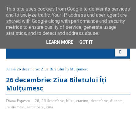
This site uses cookies from Google to deliver its services
and to analyze traffic. Your IP address and user-agent are
shared with Google along with performance and security
metrics to ensure quality of service, generate usage
statistics, and to detect and address abuse.
LEARN MORE
GOT IT
Acasă
26 decembrie: Ziua Biletului Îți Mulțumesc
26 decembrie: Ziua Biletului Îți
Mulțumesc
Diana Popescu
26
,
26 decembrie
,
bilet
,
craciun
,
decembrie
,
dianero
,
multumesc
,
sarbatoare
,
ziua