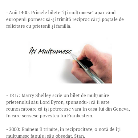
- Anii 1400: Primele bilete "îți mulțumesc" apar când
europenii pornesc să-și trimită reciproc cărți poștale de
felicitare cu prietenii și familia.
- 1817: Marry Shelley scrie un bilet de mulțumire
prietenului său Lord Byron, spunandu-i că îi este
rcunoscatoare că își petrecuse vara în casa lui din Geneva,
în care scrisese povestea lui Frankestein.
- 2000: Eminem îi trimite, în reciprocitate, o notă de îți
mulțumesc fanului său obsedat, Stan.