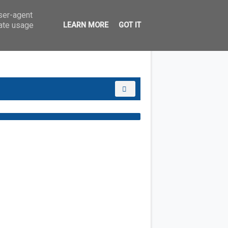
user-agent
rate usage
LEARN MORE
GOT IT