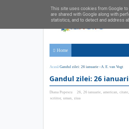
This site uses cookies from Google to d
are shared with Google along with perf
statistics, and to detect and address a
Home
Acasă
Gandul zilei: 26 ianuarie - A. E. van Vogt
Gandul zilei: 26 ianuari
Diana Popescu
26
,
26 ianuarie
,
american
,
citate
scriitor
,
uman
,
ziua