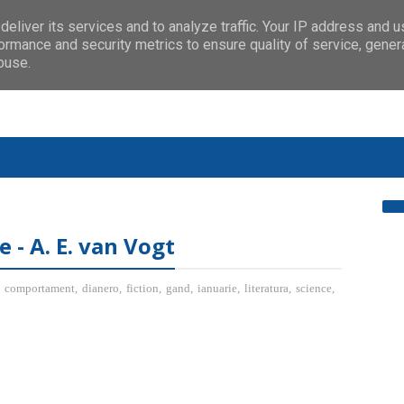
eliver its services and to analyze traffic. Your IP address and 
ormance and security metrics to ensure quality of service, gene
buse.
e - A. E. van Vogt
,
comportament
,
dianero
,
fiction
,
gand
,
ianuarie
,
literatura
,
science
,