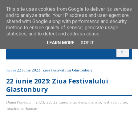
This site uses cookies from Google to deliver its services
and to analyze traffic. Your IP address and user-agent are
shared with Google along with performance and security
metrics to ensure quality of service, generate usage
statistics, and to detect and address abuse.
LEARN MORE
GOT IT
Acasă
22 iunie 2023: Ziua Festivalului Glastonbury
22 iunie 2023: Ziua Festivalului
Glastonbury
Diana Popescu
2023
,
22
,
22 iunie
,
arta
,
dans
,
dianero
,
festival
,
iunie
,
muzica
,
sarbatoare