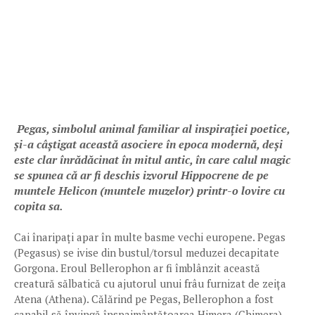
Pegas, simbolul animal familiar al inspirației poetice,
și-a câștigat această asociere în epoca modernă, deși
este clar înrădăcinat în mitul antic, în care calul magic
se spunea că ar fi deschis izvorul Hippocrene de pe
muntele Helicon (muntele muzelor) printr-o lovire cu
copita sa.
Cai înaripați apar în multe basme vechi europene. Pegas
(Pegasus) se ivise din bustul/torsul meduzei decapitate
Gorgona. Eroul Bellerophon ar fi îmblânzit această
creatură sălbatică cu ajutorul unui frâu furnizat de zeița
Atena (Athena). Călărind pe Pegas, Bellerophon a fost
capabil să învingă înspaimântătoarea Himera (Chimera).