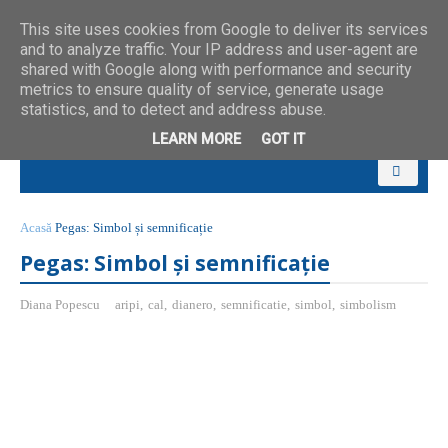
This site uses cookies from Google to deliver its services
and to analyze traffic. Your IP address and user-agent are
shared with Google along with performance and security
metrics to ensure quality of service, generate usage
statistics, and to detect and address abuse.
LEARN MORE
GOT IT
Acasă
Pegas: Simbol și semnificație
Pegas: Simbol și semnificație
Diana Popescu
aripi
,
cal
,
dianero
,
semnificatie
,
simbol
,
simbolism