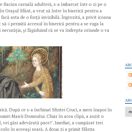
e flacăra carnală adulteră, s-a îmbarcat într-o zi pe o
n Orașul Sfânt, a vrut să între în biserică pentru a
facă asta de o forță invizibilă. Îngrozită, a privit icoana
 să-i permită accesul în biserică pentru a se ruga la
i necurăția, și făgăduind că se va îndrepta oriunde o va
.
ABO
ARH
rică. După ce s-a închinat Sfintei Cruci, a mers înapoi în
țumiri Maicii Domnului. Chiar în acea clipă, a auzit o
 vei găsi adevărată pace!". Imediat, a cumpărat trei
acolo în aceeași seară. A doua zi a primit Sfânta