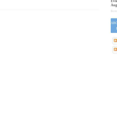
Evsi
Aug
Recen
ABO