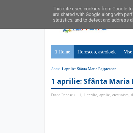
This site uses cookies from Google to 
are shared with Google along with perf
statistics, and to detect and address 
Home
Horoscop, astrologie
Vise
Acasă
1 aprilie: Sfânta Maria Egipteanca
1 aprilie: Sfânta Maria
Diana Popescu
1
,
1 aprilie
,
aprilie
,
crestinism
,
d