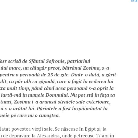
astr
osr scrisă de Sfântul Sofronie, patriarhul
ului mare, un călugăr preot, bătrânul Zosima, s-a
 pentru o perioadă de 23 de zile. Dintr-o dată, a zărit
olit, cu păr alb ca zăpadă, care a fugit la vederea lui
ta mult timp, până când acea persoană s-a oprit la
, iartă-mă în numele Domnului. Nu pot stă în fața ta
tunci, Zosima i-a aruncat straiele sale exterioare,
oi s-a arătat lui. Părintele a fost înspăimântat la
emeie pe care nu o cunoștea.
latat povestea viețîi sale. Se născuse în Egipt și, la
ăi de depravare la Alexandria, unde petrecuse 17 ani în