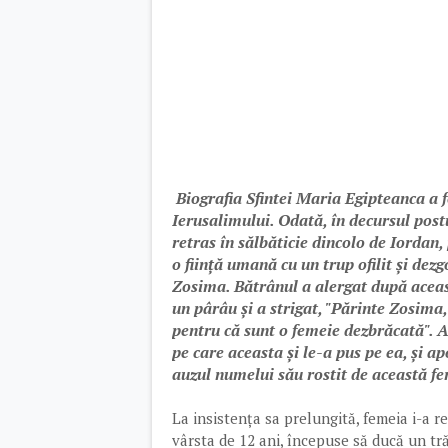
Biografia Sfintei Maria Egipteanca a f
Ierusalimului. Odată, în decursul post
retras în sălbăticie dincolo de Iordan,
o ființă umană cu un trup ofilit și dezg
Zosima. Bătrânul a alergat după aceas
un pârâu și a strigat, "Părinte Zosima
pentru că sunt o femeie dezbrăcată". A
pe care aceasta și le-a pus pe ea, și ap
auzul numelui său rostit de această f
La insistența sa prelungită, femeia i-a re
vârsta de 12 ani, începuse să ducă un tr