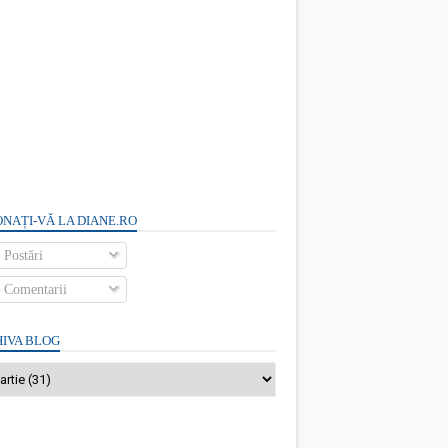
NAȚI-VĂ LA DIANE.RO
Postări
Comentarii
IVA BLOG