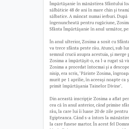
Împărtășanie în mănăstirea Sfântului Ioa
sălbăticie 48 de ani în mare chin și teamă
sălbatice. A mâncat numai ierburi. După c
îngenuncheată pentru rugăciune, Zosima 
Sfânta Împărtășanie în anul următor, pe
În anul ulterior, Zosima a sosit cu Sfân
va trece sfânta peste râu. Atunci, sub lu
semnul crucii asupra acestuia, și merge 
Zosima a împărtășit-o, ea l-a rugat să vi
Zosima a procedat întocmai și a descoperi
nisip, era scris, "Părinte Zosima, îngroa
murit pe 1 aprilie, în aceeași noapte ca 
primit împărtășania Tainelor Divine".
Din această inscripție Zosima a aflat p
cea că în anul anterior, când primise sfâ
râu, la care lui îi luase 20 de zile pent
Egipteanca. Când s-a întors la mănăstire,
la care fusese martor. În acest fel Domn