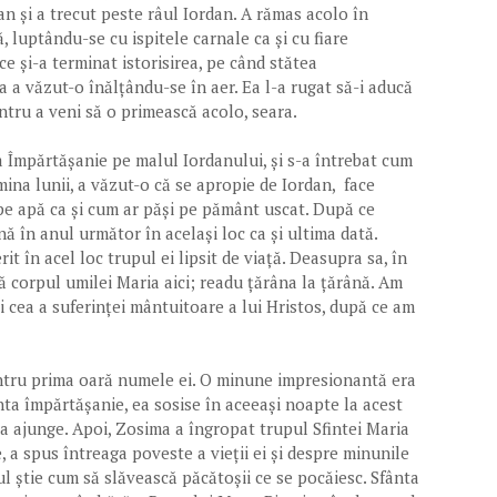
n și a trecut peste râul Iordan. A rămas acolo în
, luptându-se cu ispitele carnale ca și cu fiare
e și-a terminat istorisirea, pe când stătea
a văzut-o înălțându-se în aer. Ea l-a rugat să-i aducă
ntru a veni să o primească acolo, seara.
ta Împărtășanie pe malul Iordanului, și s-a întrebat cum
mina lunii, a văzut-o că se apropie de Iordan, face
pe apă ca și cum ar păși pe pământ uscat. După ce
nă în anul următor în același loc ca și ultima dată.
t în acel loc trupul ei lipsit de viață. Deasupra sa, în
pă corpul umilei Maria aici; readu țărâna la țărână. Am
și cea a suferinței mântuitoare a lui Hristos, după ce am
entru prima oară numele ei. O minune impresionantă era
nta împărtășanie, ea sosise în aceeași noapte la acest
ru a ajunge. Apoi, Zosima a îngropat trupul Sfintei Maria
 a spus întreaga poveste a vieții ei și despre minunile
ul știe cum să slăvească păcătoșii ce se pocăiesc. Sfânta