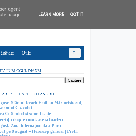
user-agent
rate usage
LEARN MORE
GOT IT
ănătate
Utile
TA IN BLOGUL DIANEI
TARI POPULARE PE DIANE.RO
ugust: Sfântul Ierarh Emilian Mărturisitorul,
scopului Cizicului
ra C: Simbol și semnificație
rstiţii despre cusut, ace şi foarfeci
gust: Ziua Internațională a Pisicii
cut pe 8 august – Horoscop general | Profil