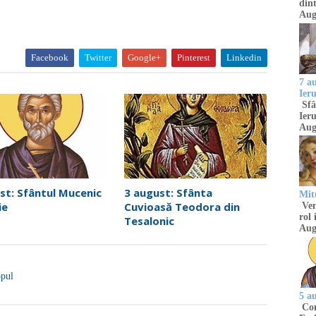
dint
Aug
Facebook
Twitter
Google+
Pinterest
Linkedin
7 a
Ier
Sfâ
Ieru
Aug
st: Sfântul Mucenic
3 august: Sfânta
Mitu
ie
Cuvioasă Teodora din
Venu
rol 
Tesalonic
Aug
opul
5 a
Com