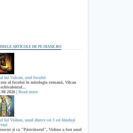
IMELE ARTICOLE DE PE DIANE.RO
l lui Vulcan, zeul focului
zeu al focului în mitologia romană, Vilcan
 echivalentul...
 08 2026 |
Read more
l lui Vishnu, unul dintre cei 3 zei hinduși
remi
oscut și ca "Păstrătorul", Vishnu a fost unul