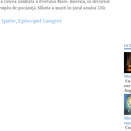
a cincea sâmbătă a Postului Mare. Biserica, în decursul
emplu de pocăință. Sfânta a murit în jurul anului 530.
 Ipatie, Episcopul Gangrei
ULT
Mitu
Un 
este
Aug
Mitu
sup
Cun