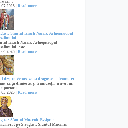
re cei...
 07 2026 |
Read more
ugust: Sfântul Ierarh Narcis, Arhiepiscopul
usalimului
ntul Ierarh Narcis, Arhiepiscopul
salimului, este...
 06 2026 |
Read more
l despre Venus, zeița dragostei și frumuseții
s, zeița dragostei și frumuseții, a avut un
important...
 05 2026 |
Read more
ugust: Sfântul Mucenic Evsignie
emorat pe 5 august, Sfântul Mucenic