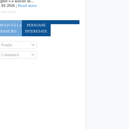
gnie s-a născut în...
 04 2026 |
Read more
t Posts Widget
NAȚI-VĂ LA
PERSOANE
DIANE.RO
INTERESATE
Postări
Comentarii