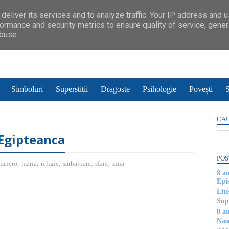
deliver its services and to analyze traffic. Your IP address and 
ormance and security metrics to ensure quality of service, gene
abuse.
Simboluri
Superstiții
Dragoste
Psihologie
Povești
S
CAU
 Egipteanca
POS
ianero
,
maria
,
religie
,
sarbatoare
,
sfant
,
ziua
8 a
Epi
Lite
Supe
8 au
Nas