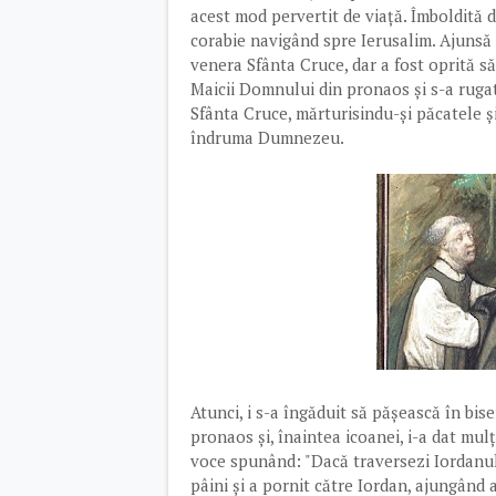
acest mod pervertit de viață. Îmboldită d
corabie navigând spre Ierusalim. Ajunsă î
venera Sfânta Cruce, dar a fost oprită să 
Maicii Domnului din pronaos și s-a rugat
Sfânta Cruce, mărturisindu-și păcatele ș
îndruma Dumnezeu
Atunci, i s-a îngăduit să pășească în bise
pronaos și, înaintea icoanei, i-a dat mul
voce spunând: "Dacă traversezi Iordanul,
pâini și a pornit către Iordan, ajungând 