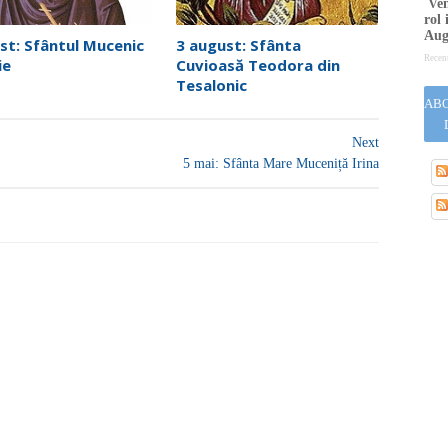
Venu
rol 
Aug
st: Sfântul Mucenic
3 august: Sfânta
Recen
ie
Cuvioasă Teodora din
Tesalonic
ABO
Next
5 mai: Sfânta Mare Muceniță Irina