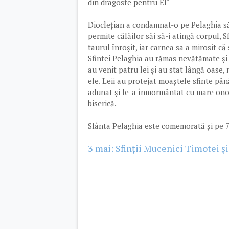
din dragoste pentru El"
Dioclețian a condamnat-o pe Pelaghia să 
permite călăilor săi să-i atingă corpul, S
taurul înroșit, iar carnea sa a mirosit 
Sfintei Pelaghia au rămas nevătămate și 
au venit patru lei și au stat lângă oase
ele. Leii au protejat moaștele sfinte pân
adunat și le-a înmormântat cu mare onoar
biserică.
Sfânta Pelaghia este comemorată și pe 
3 mai: Sfinții Mucenici Timotei și