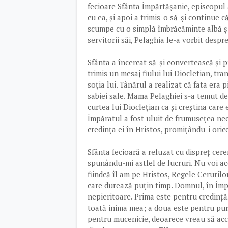
fecioare Sfânta Împărtășanie, episcopu
cu ea, și apoi a trimis-o să-și continue c
scumpe cu o simplă îmbrăcăminte albă și 
servitorii săi, Pelaghia le-a vorbit despr
Sfânta a încercat să-și convertească și 
trimis un mesaj fiului lui Diocletian, tra
soția lui. Tânărul a realizat că fata era 
sabiei sale. Mama Pelaghiei s-a temut de 
curtea lui Dioclețian ca și creștina car
Împăratul a fost uluit de frumusețea neob
credința ei în Hristos, promițându-i ori
Sfânta fecioară a refuzat cu dispreț cere
spunându-mi astfel de lucruri. Nu voi acc
fiindcă îl am pe Hristos, Regele Ceruril
care durează puțin timp. Domnul, în Împ
nepieritoare. Prima este pentru credinț
toată inima mea; a doua este pentru purit
pentru mucenicie, deoarece vreau să acce