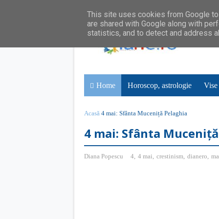
This site uses cookies from Google to 
are shared with Google along with perf
statistics, and to detect and address 
Home
Horoscop, astrologie
Vise
Acasă
4 mai: Sfânta Muceniță Pelaghia
4 mai: Sfânta Muceniță
Diana Popescu
4
,
4 mai
,
crestinism
,
dianero
,
ma