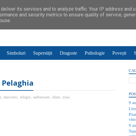
deliver its services and to analyze traffic. Your IP address and 
ormance and security metrics to ensure quality of service, gene
abuse.
Simboluri
Superstiții
Dragoste
Psihologie
Povești
S
CAU
 Pelaghia
POS
i
,
mucenic
,
religie
,
sarbatoare
,
sfant
,
ziua
9 a
Lite
Piat
vin
9 a
Nas