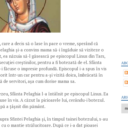
 care a decis să o lase în pace o vreme, sperând că
Pelaghia și-a convins mama să-i îngăduie să viziteze o
et, ea năzuia să-l găsească pe episcopul Linus din Tars,
cuției creștinilor, pentru a fi botezată de el. Sfânta
ABO
-i făcuse o impresie profundă. Episcopul i-a spus în vis
orit într-un car pentru a-și vizită doica, îmbrăcată în
tă de servitori, așa cum dorise mama sa.
eu, Sfânta Pelaghia l-a întâlnit pe episcopul Linus. Ea
ARH
se în vis. A căzut la picioarele lui, cerându-i botezul.
apă a țâșnit din pământ.
pra Sfintei Pelaghia și, în timpul tainei botezului, s-au
ă cu o mantie strălucitoare. După ce i-a dat pioasei