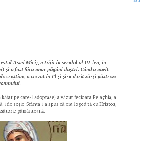
astr
stul Asiei Mici), a trăit în secolul al III-lea, în
 și a fost fiica unor păgâni iluștri. Când a auzit
le creștine, a crezut în El și și-a dorit să-și păstreze
 Domnului.
băiat pe care-l adoptase) a văzut fecioara Pelaghia, a
ă-i fie soție. Sfânta i-a spus că era logodită cu Hristos,
nunțase la o căsătorie pământeană.