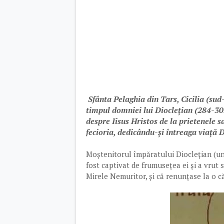
Sfânta Pelaghia din Tars, Cicilia (sud-e
timpul domniei lui Dioclețian (284-305)
despre Iisus Hristos de la prietenele sa
fecioria, dedicându-și întreaga viață
Moștenitorul împăratului Dioclețian (un 
fost captivat de frumusețea ei și a vrut s
Mirele Nemuritor, și că re