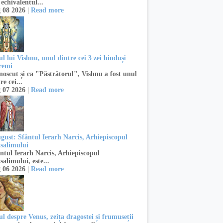
 echivalentul...
 08 2026 |
Read more
l lui Vishnu, unul dintre cei 3 zei hinduși
remi
oscut și ca "Păstrătorul", Vishnu a fost unul
re cei...
 07 2026 |
Read more
ugust: Sfântul Ierarh Narcis, Arhiepiscopul
usalimului
ntul Ierarh Narcis, Arhiepiscopul
salimului, este...
 06 2026 |
Read more
l despre Venus, zeița dragostei și frumuseții