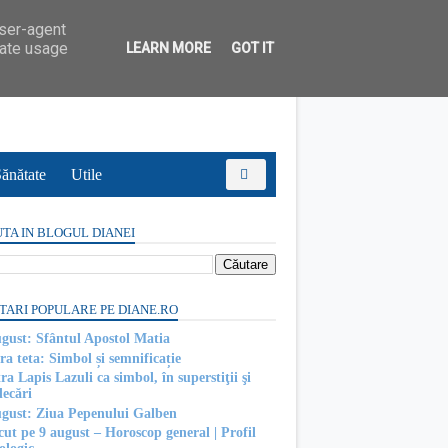
user-agent
rate usage
LEARN MORE
GOT IT
ănătate
Utile
TA IN BLOGUL DIANEI
TARI POPULARE PE DIANE.RO
ugust: Sfântul Apostol Matia
ra teta: Simbol și semnificație
ra Lapis Lazuli ca simbol, în superstiţii şi
decări
ugust: Ziua Pepenului Galben
cut pe 9 august – Horoscop general | Profil