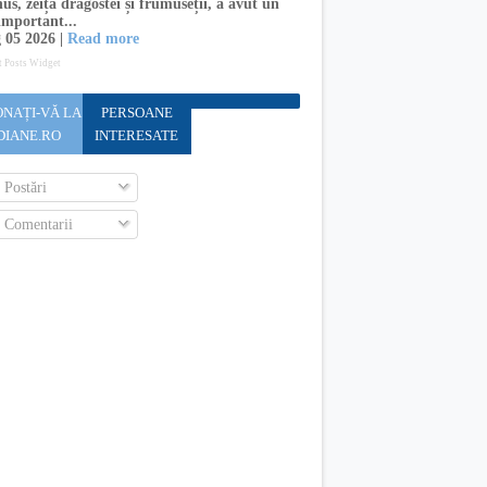
s, zeița dragostei și frumuseții, a avut un
important...
 05 2026 |
Read more
t Posts Widget
NAȚI-VĂ LA
PERSOANE
DIANE.RO
INTERESATE
Postări
Comentarii