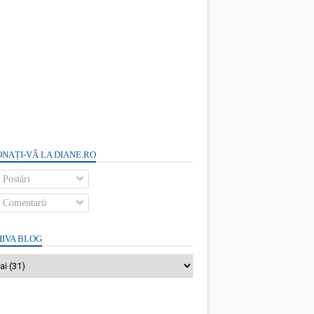
NAȚI-VĂ LA DIANE.RO
Postări
Comentarii
IVA BLOG