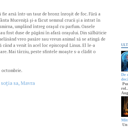
fie arsă într-un taur de bronz înroșit de foc. Fără a
fânta Muceniță și-a făcut semnul crucii și a intrat în
că smirna, umplând întreg orașul cu parfum. Oasele
au fost duse de păgâni în afară orașului. Din sălbăticie
, nelăsând vreo pasăre sau vreun animal să se atingă de
ă când a venit în acel loc episcopul Linus. El le-a
ULT
e. Mai târziu, peste sfintele moaște s-a clădit o
7 octombrie.
De 
decâ
 soția sa, Mavra
Punc
rol.
Aug
Mitu
Un 