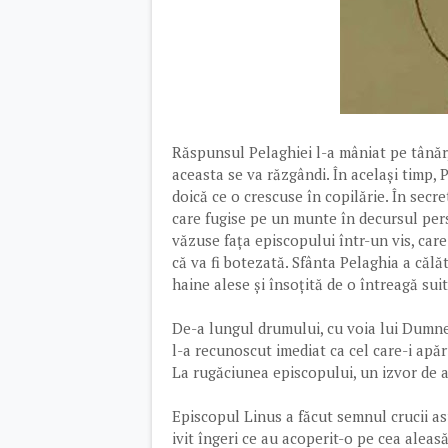
Răspunsul Pelaghiei l-a mâniat pe tânăr,
aceasta se va răzgândi. În același timp, 
doică ce o crescuse în copilărie. În secr
care fugise pe un munte în decursul perse
văzuse fața episcopului într-un vis, care
că va fi botezată. Sfânta Pelaghia a călăt
haine alese și însoțită de o întreagă sui
De-a lungul drumului, cu voia lui Dumnez
l-a recunoscut imediat ca cel care-i apăru
La rugăciunea episcopului, un izvor de 
Episcopul Linus a făcut semnul crucii asu
ivit îngeri ce au acoperit-o pe cea aleas