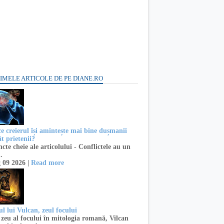
IMELE ARTICOLE DE PE DIANE.RO
ce creierul își amintește mai bine dușmanii
t prietenii?
te cheie ale articolului - Conflictele au un
..
 09 2026 |
Read more
l lui Vulcan, zeul focului
zeu al focului în mitologia romană, Vilcan