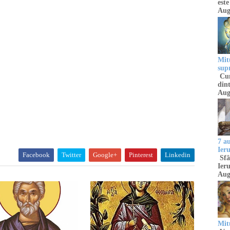
este
Aug
Mitu
sup
Cun
dint
Aug
7 a
Ier
Facebook
Twitter
Google+
Pinterest
Linkedin
Sfâ
Ieru
Aug
Mitu