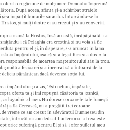
l a oferit o rugăciune de mulțumire Domnului împreună
ălătoria. După aceea, sfânta și-a schimbat straiele
și-a împărțit bunurile săracilor. Întorcându-se la
e Hristos, și mulți dintre ei au crezut și s-au convertit.
propria mamă la Hristos, însă această, încăpățânată, i-a
nsmițându-i că Pelaghia era creștină și nu voia să fie
pierdută pentru el și, în disperare, s-a aruncat în lama
mânia împăratului, așa că și-a legat fiica și a dus-o la
e era responsabilă de moartea moștenitorului său la tron.
ișnuită a fecioarei și a încercat să o întoarcă de la
ce deliciu pământean dacă devenea soția lui.
rea împăratului și a zis, "Ești nebun, împărate,
epta oferta ta și îmi repugnă căsătoria ta josnică,
or, ca logodnic al meu. Nu doresc coroanele tale lumești
ărăția Sa Cerească, mi-a pregătit trei coroane
ă, de vreme ce am crezut în adevăratul Dumnezeu din
ate, întrucât mi-am dedicat Lui fecioria; a treia este
pt orice suferință pentru El și să-i ofer sufletul meu