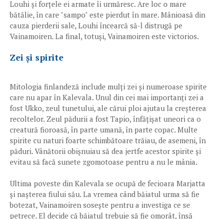
Louhi și forțele ei armate îi urmăresc. Are loc o mare
bătălie, în care "sampo" este pierdut în mare. Mânioasă din
cauza pierderii sale, Louhi încearcă să-l distrugă pe
Vainamoiren. La final, totuși, Vainamoiren este victorios.
Zei și spirite
Mitologia finlandeză include mulți zei și numeroase spirite
care nu apar în Kalevala. Unul din cei mai importanți zei a
fost Ukko, zeul tunetului, ale cărui ploi ajutau la creșterea
recoltelor. Zeul pădurii a fost Tapio, înfățișat uneori ca o
creatură fioroasă, în parte umană, în parte copac. Multe
spirite cu naturi foarte schimbătoare trăiau, de asemeni, în
păduri. Vânătorii obișnuiau să dea jertfe acestor spirite și
evitau să facă sunete zgomotoase pentru a nu le mânia.
Ultima poveste din Kalevala se ocupă de fecioara Marjatta
și nașterea fiului său. La vremea când băiatul urma să fie
botezat, Vainamoiren sosește pentru a investiga ce se
petrece. El decide că băiatul trebuie să fie omorât, însă