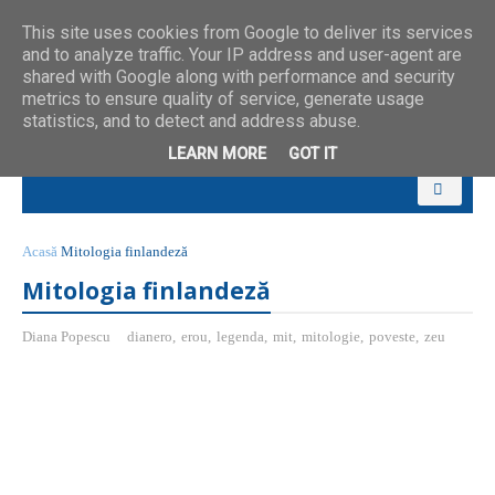
This site uses cookies from Google to deliver its services
and to analyze traffic. Your IP address and user-agent are
shared with Google along with performance and security
metrics to ensure quality of service, generate usage
statistics, and to detect and address abuse.
LEARN MORE
GOT IT
Acasă
Mitologia finlandeză
Mitologia finlandeză
Diana Popescu
dianero
,
erou
,
legenda
,
mit
,
mitologie
,
poveste
,
zeu