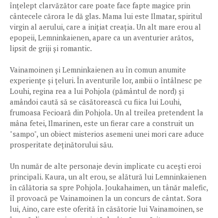
înțelept clarvăzător care poate face fapte magice prin
cântecele cărora le dă glas. Mama lui este Ilmatar, spiritul
virgin al aerului, care a inițiat creația. Un alt mare erou al
epopeii, Lemninkaienen, apare ca un aventurier arătos,
lipsit de griji și romantic.
Vainamoinen și Lemninkaienen au în comun anumite
experiențe și țeluri. În aventurile lor, ambii o întâlnesc pe
Louhi, regina rea a lui Pohjola (pământul de nord) și
amândoi caută să se căsătorească cu fiica lui Louhi,
frumoasa Fecioară din Pohjola. Un al treilea pretendent la
mâna fetei, Ilmarinen, este un fierar care a construit un
"sampo", un obiect misterios asemeni unei mori care aduce
prosperitate deținătorului său.
Un număr de alte personaje devin implicate cu acești eroi
principali. Kaura, un alt erou, se alătură lui Lemninkaienen
în călătoria sa spre Pohjola. Joukahaimen, un tânăr malefic,
îl provoacă pe Vainamoinen la un concurs de cântat. Sora
lui, Aino, care este oferită în căsătorie lui Vainamoinen, se