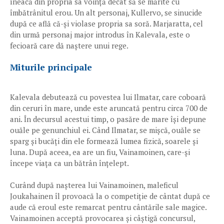
îneacă din propria sa voință decât să se mărite cu
îmbătrânitul erou. Un alt personaj, Kullervo, se sinucide
după ce află că-și violase propria sa soră. Marjaratta, cel
din urmă personaj major introdus în Kalevala, este o
fecioară care dă naștere unui rege.
Miturile principale
Kalevala debutează cu povestea lui Ilmatar, care coboară
din ceruri în mare, unde este aruncată pentru circa 700 de
ani. În decursul acestui timp, o pasăre de mare își depune
ouăle pe genunchiul ei. Când Ilmatar, se mișcă, ouăle se
sparg și bucăți din ele formează lumea fizică, soarele și
luna. După aceea, ea are un fiu, Vainamoinen, care-și
începe viața ca un bătrân înțelept.
Curând după nașterea lui Vainamoinen, maleficul
Joukahainen îl provoacă la o competiție de cântat după ce
aude că eroul este remarcat pentru cântările sale magice.
Vainamoinen acceptă provocarea și câștigă concursul,