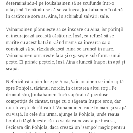
determinându-l pe Joukahainen să se scufunde într-o
mlaștină. Temându-se că se va îneca, Joukahainen îi oferă
în căsătorie sora sa, Aina, în schimbul salvării sale.
Vainamoinen plănuiește să se însoare cu Aina, iar părințîi
ei încurajează această căsătorie. Însă, ea refuză să se
mărite cu acest bătrân. Când mama sa încearcă să o
convingă să se răzgândească, Aina se aruncă în mare.
Vainamoinen urmărește fata și o găsește sub formă unui
pește. El prinde peștele, însă Aina alunecă înapoi în apă și
scapă.
Nefericit că o pierduse pe Aina, Vainamoinen se îndreaptă
spre Pohjola, tărâmul nordic, în căutarea altei soții. Pe
drumul său, Joukahainen, încă supărat că pierduse
competiția de cântat, trage cu o săgeata înspre erou, dar
nu-i lovește decât calul. Vainamoinen cade în mare și scapă
cu viață. În cele din urmă, ajunge la Pohjola, unde reaua
Louhi îi făgăduiește că i-o va da ca nevasta pe fiica sa,
Fecioara din Pohjola, dacă crează un "sampo" magic pentru