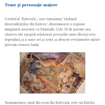
Teme și personaje majore
Cuvântul "Kalevala", care înseamnă "tărâmul
descendenților din Kaleva", desemnează o regiune
imaginară asociată cu Finlanda. Cele 50 de poeme sau
cântece ale epopeii relatează poveștile unor diverși eroi
legendari, și a unor zei și zeițe, și descrie evenimente mitice
precum crearea lumii.
Vainamoinen, unul din eroii din Kalevala, este un bătrân