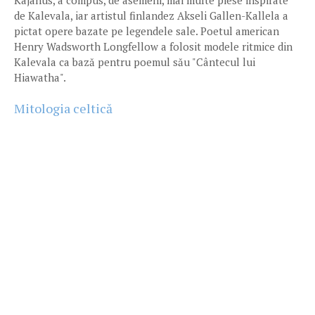
Kajanus, a compus, de asemeni, mai multe piese inspirate
de Kalevala, iar artistul finlandez Akseli Gallen-Kallela a
pictat opere bazate pe legendele sale. Poetul american
Henry Wadsworth Longfellow a folosit modele ritmice din
Kalevala ca bază pentru poemul său "Cântecul lui
Hiawatha".
Mitologia celtică