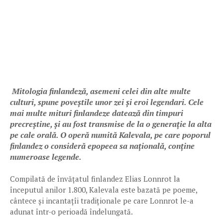
Mitologia finlandeză, asemeni celei din alte multe
culturi, spune poveștile unor zei și eroi legendari. Cele
mai multe mituri finlandeze datează din timpuri
precreștine, și au fost transmise de la o generație la alta
pe cale orală. O operă numită Kalevala, pe care poporul
finlandez o consideră epopeea sa națională, conține
numeroase legende.
Compilată de învățatul finlandez Elias Lonnrot la
începutul anilor 1.800, Kalevala este bazată pe poeme,
cântece și incantațîi tradiționale pe care Lonnrot le-a
adunat într-o perioadă îndelungată.