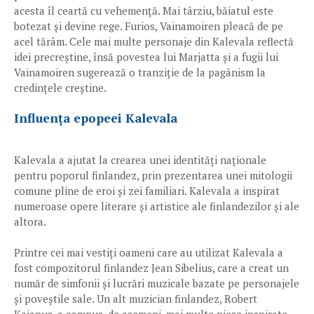
acesta îl ceartă cu vehemență. Mai târziu, băiatul este
botezat și devine rege. Furios, Vainamoiren pleacă de pe
acel tărâm. Cele mai multe personaje din Kalevala reflectă
idei precreștine, însă povestea lui Marjatta și a fugii lui
Vainamoiren sugerează o tranziție de la pagânism la
credințele creștine.
Influența epopeei Kalevala
Kalevala a ajutat la crearea unei identități naționale
pentru poporul finlandez, prin prezentarea unei mitologii
comune pline de eroi și zei familiari. Kalevala a inspirat
numeroase opere literare și artistice ale finlandezilor și ale
altora.
Printre cei mai vestiți oameni care au utilizat Kalevala a
fost compozitorul finlandez Jean Sibelius, care a creat un
număr de simfonii și lucrări muzicale bazate pe personajele
și poveștile sale. Un alt muzician finlandez, Robert