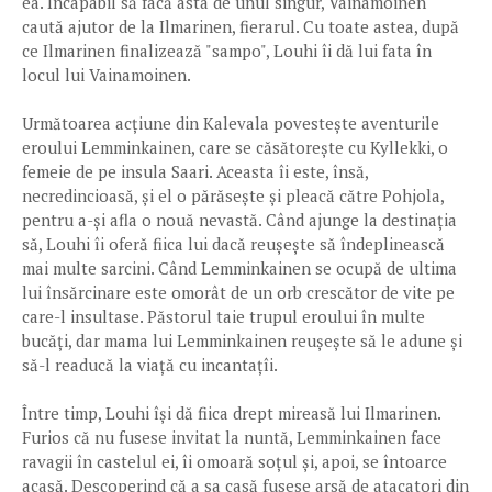
ea. Incapabil să facă asta de unul singur, Vainamoinen
caută ajutor de la Ilmarinen, fierarul. Cu toate astea, după
ce Ilmarinen finalizează "sampo", Louhi îi dă lui fata în
locul lui Vainamoinen.
Următoarea acțiune din Kalevala povestește aventurile
eroului Lemminkainen, care se căsătorește cu Kyllekki, o
femeie de pe insula Saari. Aceasta îi este, însă,
necredincioasă, și el o părăsește și pleacă către Pohjola,
pentru a-și afla o nouă nevastă. Când ajunge la destinația
să, Louhi îi oferă fiica lui dacă reușește să îndeplinească
mai multe sarcini. Când Lemminkainen se ocupă de ultima
lui însărcinare este omorât de un orb crescător de vite pe
care-l insultase. Păstorul taie trupul eroului în multe
bucăți, dar mama lui Lemminkainen reușește să le adune și
să-l readucă la viață cu incantațîi.
Între timp, Louhi își dă fiica drept mireasă lui Ilmarinen.
Furios că nu fusese invitat la nuntă, Lemminkainen face
ravagii în castelul ei, îi omoară soțul și, apoi, se întoarce
acasă. Descoperind că a sa casă fusese arsă de atacatori din