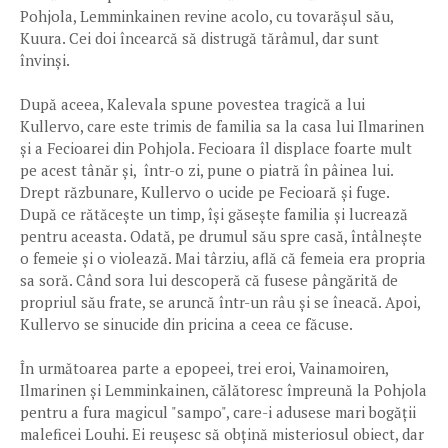
Pohjola, Lemminkainen revine acolo, cu tovarășul său,
Kuura. Cei doi încearcă să distrugă tărâmul, dar sunt
învinși.
După aceea, Kalevala spune povestea tragică a lui
Kullervo, care este trimis de familia sa la casa lui Ilmarinen
și a Fecioarei din Pohjola. Fecioara îl displace foarte mult
pe acest tânăr și, într-o zi, pune o piatră în pâinea lui.
Drept răzbunare, Kullervo o ucide pe Fecioară și fuge.
După ce rătăcește un timp, își găsește familia și lucrează
pentru aceasta. Odată, pe drumul său spre casă, întâlnește
o femeie și o violează. Mai târziu, află că femeia era propria
sa soră. Când sora lui descoperă că fusese pângărită de
propriul său frate, se aruncă într-un râu și se îneacă. Apoi,
Kullervo se sinucide din pricina a ceea ce făcuse.
În următoarea parte a epopeei, trei eroi, Vainamoiren,
Ilmarinen și Lemminkainen, călătoresc împreună la Pohjola
pentru a fura magicul "sampo", care-i adusese mari bogății
maleficei Louhi. Ei reușesc să obțină misteriosul obiect, dar