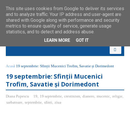
This site uses cookies from Google to deliver its services
and to analyze traffic. Your IP address and user-agent are
shared with Google along with performance and security
metrics to ensure quality of service, generate usage
statistics, and to detect and address abuse.
LEARN MORE
GOT IT
Acasă
19 septembrie: Sfinții Mucenici Trofim, Savatie și Dorimedont
19 septembrie: Sfinții Mucenici
Trofim, Savatie și Dorimedont
Diana Popescu
19
,
19 septembrie
,
crestinism
,
dianero
,
mucenic
,
religie
,
sarbatoare
,
septembrie
,
sfinti
,
ziua