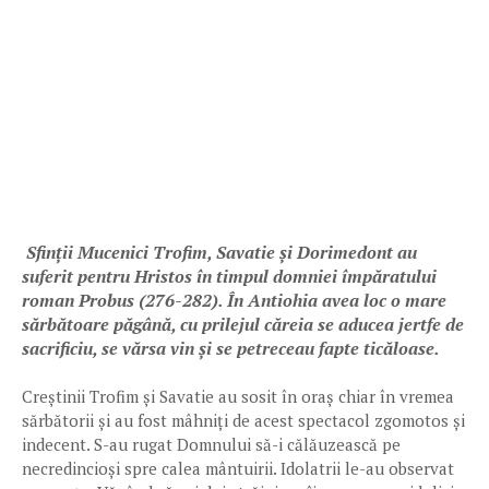
Sfinții Mucenici Trofim, Savatie și Dorimedont au
suferit pentru Hristos în timpul domniei împăratului
roman Probus (276-282). În Antiohia avea loc o mare
sărbătoare păgână, cu prilejul căreia se aducea jertfe de
sacrificiu, se vărsa vin și se petreceau fapte ticăloase.
Creștinii Trofim și Savatie au sosit în oraș chiar în vremea
sărbătorii și au fost mâhniți de acest spectacol zgomotos și
indecent. S-au rugat Domnului să-i călăuzească pe
necredincioși spre calea mântuirii. Idolatrii le-au observat