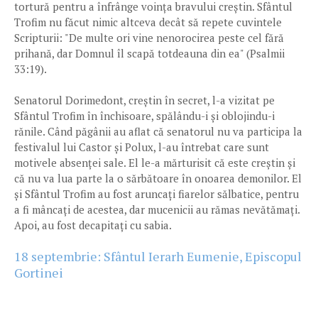
tortură pentru a înfrânge voința bravului creștin. Sfântul
Trofim nu făcut nimic altceva decât să repete cuvintele
Scripturii: "De multe ori vine nenorocirea peste cel fără
prihană, dar Domnul îl scapă totdeauna din ea" (Psalmii
33:19).
Senatorul Dorimedont, creștin în secret, l-a vizitat pe
Sfântul Trofim în închisoare, spălându-i și oblojindu-i
rănile. Când păgânii au aflat că senatorul nu va participa la
festivalul lui Castor și Polux, l-au întrebat care sunt
motivele absenței sale. El le-a mărturisit că este creștin și
că nu va lua parte la o sărbătoare în onoarea demonilor. El
și Sfântul Trofim au fost aruncați fiarelor sălbatice, pentru
a fi mâncați de acestea, dar mucenicii au rămas nevătămați.
Apoi, au fost decapitați cu sabia.
18 septembrie: Sfântul Ierarh Eumenie, Episcopul
Gortinei