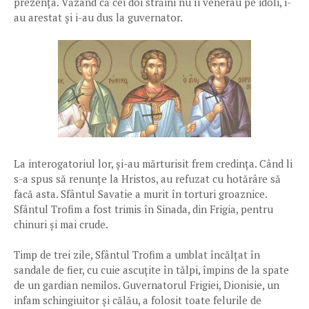
prezența. Văzând că cei doi străini nu îi venerau pe idoli, i-
au arestat și i-au dus la guvernator.
La interogatoriul lor, și-au mărturisit frem credința. Când li
s-a spus să renunțe la Hristos, au refuzat cu hotărâre să
facă asta. Sfântul Savatie a murit în torturi groaznice.
Sfântul Trofim a fost trimis în Sinada, din Frigia, pentru
chinuri și mai crude.
Timp de trei zile, Sfântul Trofim a umblat încălțat în
sandale de fier, cu cuie ascuțite în tălpi, împins de la spate
de un gardian nemilos. Guvernatorul Frigiei, Dionisie, un
infam schingiuitor și călău, a folosit toate felurile de