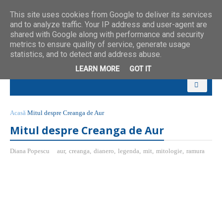
This site uses cookies from Google to deliver its services
and to analyze traffic. Your IP address and user-agent are
shared with Google along with performance and security
metrics to ensure quality of service, generate usage
statistics, and to detect and address abuse.
LEARN MORE
GOT IT
Acasă
Mitul despre Creanga de Aur
Mitul despre Creanga de Aur
Diana Popescu
aur
,
creanga
,
dianero
,
legenda
,
mit
,
mitologie
,
ramura