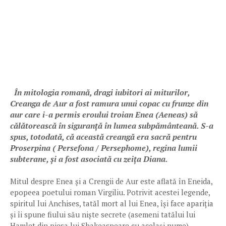
În mitologia romană, dragi iubitori ai miturilor,
Creanga de Aur a fost ramura unui copac cu frunze din
aur care i-a permis eroului troian Enea (Aeneas) să
călătorească în siguranță în lumea subpământeană. S-a
spus, totodată, că această creangă era sacră pentru
Proserpina ( Persefona / Persephome), regina lumii
subterane, și a fost asociată cu zeița Diana.
Mitul despre Enea și a Crengii de Aur este aflată în Eneida,
epopeea poetului roman Virgiliu. Potrivit acestei legende,
spiritul lui Anchises, tatăl mort al lui Enea, își face apariția
și îi spune fiului său niște secrete (asemeni tatălui lui
Hamlet din piesa lui Shakeaspeare cu același nume),