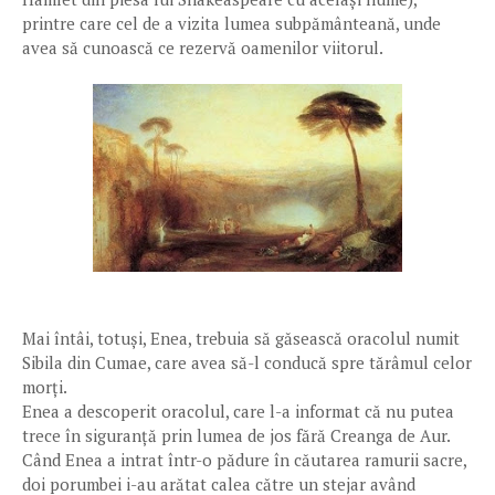
printre care cel de a vizita lumea subpământeană, unde
avea să cunoască ce rezervă oamenilor viitorul.
Mai întâi, totuși, Enea, trebuia să găsească oracolul numit
Sibila din Cumae, care avea să-l conducă spre tărâmul celor
morți.
Enea a descoperit oracolul, care l-a informat că nu putea
trece în siguranță prin lumea de jos fără Creanga de Aur.
Când Enea a intrat într-o pădure în căutarea ramurii sacre,
doi porumbei i-au arătat calea către un stejar având