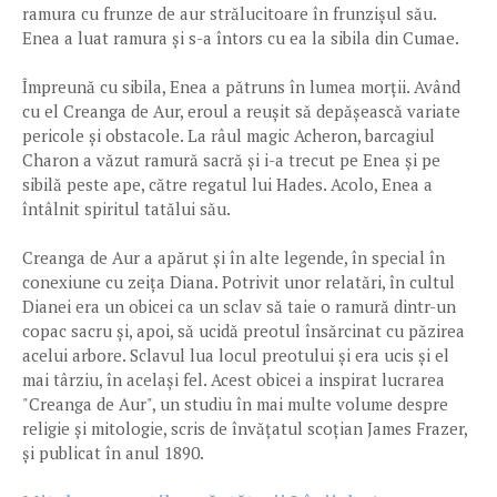
ramura cu frunze de aur strălucitoare în frunzișul său.
Enea a luat ramura și s-a întors cu ea la sibila din Cumae.
Împreună cu sibila, Enea a pătruns în lumea morții. Având
cu el Creanga de Aur, eroul a reușit să depășească variate
pericole și obstacole. La râul magic Acheron, barcagiul
Charon a văzut ramură sacră și i-a trecut pe Enea și pe
sibilă peste ape, către regatul lui Hades. Acolo, Enea a
întâlnit spiritul tatălui său.
Creanga de Aur a apărut și în alte legende, în special în
conexiune cu zeița Diana. Potrivit unor relatări, în cultul
Dianei era un obicei ca un sclav să taie o ramură dintr-un
copac sacru și, apoi, să ucidă preotul însărcinat cu păzirea
acelui arbore. Sclavul lua locul preotului și era ucis și el
mai târziu, în același fel. Acest obicei a inspirat lucrarea
"Creanga de Aur", un studiu în mai multe volume despre
religie și mitologie, scris de învățatul scoțian James Frazer,
și publicat în anul 1890.