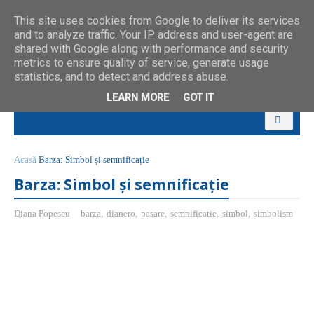
This site uses cookies from Google to deliver its services
and to analyze traffic. Your IP address and user-agent are
shared with Google along with performance and security
metrics to ensure quality of service, generate usage
statistics, and to detect and address abuse.
LEARN MORE
GOT IT
Acasă
Barza: Simbol și semnificație
Barza: Simbol și semnificație
Diana Popescu
barza
,
dianero
,
pasare
,
semnificatie
,
simbol
,
simbolism