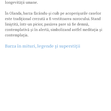
longevității umane.
În Olanda, barza făcându-și cuib pe acoperișurile caselor
este tradițional crezută a fi vestitoarea norocului. Stand
liniștită, într-un picior, pasărea pare să fie demnă,
contemplativă și în alertă, simbolizand astfel meditația și
contemplația.
Barza în mituri, legende și superstiții