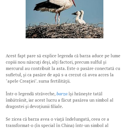
Acest fapt pare să explice legenda că barza aduce pe lume
copiii nou născuți deși, alți factori, precum sulful și
mercurul au contribuit la asta. Este o pasăre conectată cu
sufletul, și ca pasăre de apă s-a crezut că avea acces la
"apele Creației". sursa fertilității.
Într-o legendă străveche,
barza
își hrănește tatăl
îmbătrânit, iar acest lucru a făcut pasărea un simbol al
dragostei și devoțiunii filiale.
Se zicea că barza avea o viață îndelungată, ceea ce a
transformat-o (în special în China) într-un simbol al