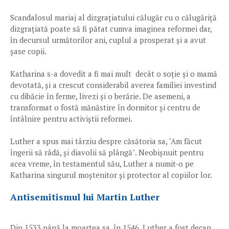
Scandalosul mariaj al dizgrațiatului călugăr cu o călugăriță
dizgrațiată poate să fi pătat cumva imaginea reformei dar,
în decursul următorilor ani, cuplul a prosperat și a avut
șase copii.
Katharina s-a dovedit a fi mai mult decât o soție și o mamă
devotată, și a crescut considerabil averea familiei investind
cu dibăcie în ferme, livezi și o berărie. De asemeni, a
transformat o fostă mănăstire în dormitor și centru de
întâlnire pentru activiștii reformei.
Luther a spus mai târziu despre căsătoria sa, "Am făcut
îngerii să râdă, și diavolii să plângă". Neobișnuit pentru
acea vreme, în testamentul său, Luther a numit-o pe
Katharina singurul moștenitor și protector al copiilor lor.
Antisemitismul lui Martin Luther
Din 1533 până la moartea sa, în 1546, Luther a fost decan