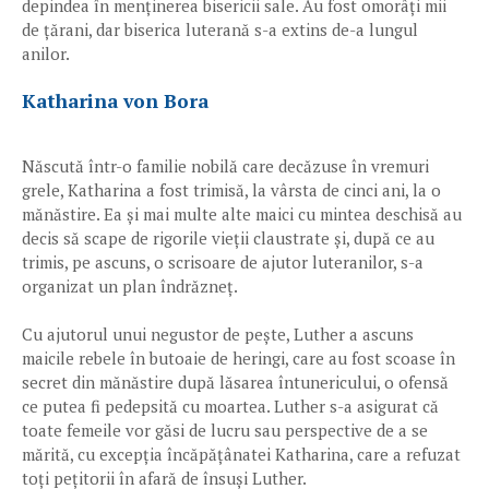
depindea în menținerea bisericii sale. Au fost omorâți mii
de țărani, dar biserica luterană s-a extins de-a lungul
anilor.
Katharina von Bora
Născută într-o familie nobilă care decăzuse în vremuri
grele, Katharina a fost trimisă, la vârsta de cinci ani, la o
mănăstire. Ea și mai multe alte maici cu mintea deschisă au
decis să scape de rigorile vieții claustrate și, după ce au
trimis, pe ascuns, o scrisoare de ajutor luteranilor, s-a
organizat un plan îndrăzneț.
Cu ajutorul unui negustor de pește, Luther a ascuns
maicile rebele în butoaie de heringi, care au fost scoase în
secret din mănăstire după lăsarea întunericului, o ofensă
ce putea fi pedepsită cu moartea. Luther s-a asigurat că
toate femeile vor găsi de lucru sau perspective de a se
mărită, cu excepția încăpățânatei Katharina, care a refuzat
toți pețitorii în afară de însuși Luther.