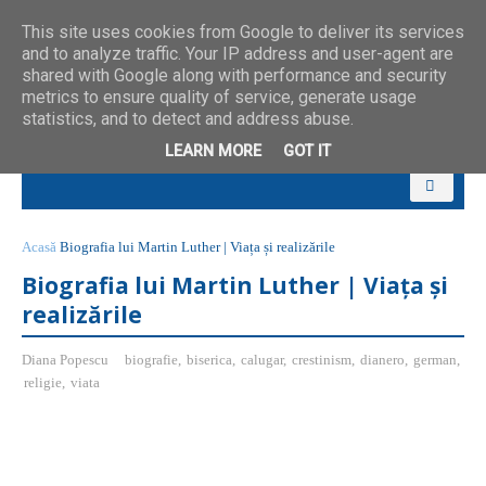
This site uses cookies from Google to deliver its services
and to analyze traffic. Your IP address and user-agent are
shared with Google along with performance and security
metrics to ensure quality of service, generate usage
statistics, and to detect and address abuse.
LEARN MORE
GOT IT
Acasă
Biografia lui Martin Luther | Viața și realizările
Biografia lui Martin Luther | Viața și
realizările
Diana Popescu
biografie
,
biserica
,
calugar
,
crestinism
,
dianero
,
german
,
religie
,
viata