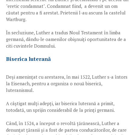
"eretic condamnat". Condamnat fiind, a devenit un om
căutat pentru a fi arestat. Prietenii l-au ascuns la castelul
Wartburg.
În secluziune, Luther a tradus Noul Testament în limba
germană, dându-le oamenilor obișnuiți oportunitatea de a
citi cuvintele Domnului.
Biserica luterană
Deși amenințat cu arestarea, în mai 1522, Luther s-a întors
la Eisenach, pentru a organiza o nouă biserică,
luteranismul.
A câștigat mulți adepți, iar biserica luterană a primit,
totodată, un sprijin considerabil de la prinți germani.
Când, în 1524, a început o revoltă țărănească, Luther a
denunțat țăranii și a fost de partea conducătorilor, de care