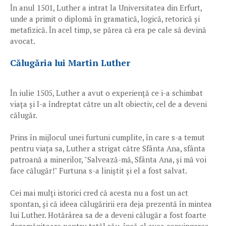
În anul 1501, Luther a intrat la Universitatea din Erfurt,
unde a primit o diplomă în gramatică, logică, retorică și
metafizică. În acel timp, se părea că era pe cale să devină
avocat.
Călugăria lui Martin Luther
În iulie 1505, Luther a avut o experiență ce i-a schimbat
viața și l-a îndreptat către un alt obiectiv, cel de a deveni
călugăr.
Prins în mijlocul unei furtuni cumplite, în care s-a temut
pentru viața sa, Luther a strigat către Sfânta Ana, sfânta
patroană a minerilor, "Salvează-mă, Sfânta Ana, și mă voi
face călugăr!" Furtuna s-a liniștit și el a fost salvat.
Cei mai mulți istorici cred că acesta nu a fost un act
spontan, și că ideea călugăririi era deja prezentă în mintea
lui Luther. Hotărârea sa de a deveni călugăr a fost foarte