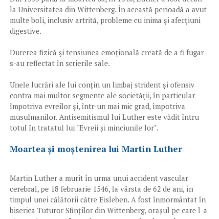
la Universitatea din Wittenberg. În această perioadă a avut
multe boli, inclusiv artrită, probleme cu inima și afecțiuni
digestive.
Durerea fizică și tensiunea emoțională creată de a fi fugar
s-au reflectat în scrierile sale.
Unele lucrări ale lui conțin un limbaj strident și ofensiv
contra mai multor segmente ale societății, în particular
împotriva evreilor și, într-un mai mic grad, împotriva
musulmanilor. Antisemitismul lui Luther este vădit întru
totul în tratatul lui "Evreii și minciunile lor".
Moartea și moștenirea lui Martin Luther
Martin Luther a murit în urma unui accident vascular
cerebral, pe 18 februarie 1546, la vârsta de 62 de ani, în
timpul unei călătorii către Eisleben. A fost înmormântat în
biserica Tuturor Sfinților din Wittenberg, orașul pe care l-a