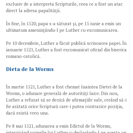
exclusiv de a interpreta Scripturile, ceea ce a fost un atac
direct la adresa papalității.
În fine, în 1520, papa s-a săturat și, pe 15 iunie a emis un
ultimatum amenințându-l pe Luther cu excomunicarea.
Pe 10 decembrie, Luther a făcut publică scrisoarea papei. În
ianuarie 1521, Luther a fost excomunicat oficial din biserica
romano-catolică.
Dieta de la Worms
În martie 1521, Luther a fost chemat înaintea Dietei de la
Worms, o adunare generală de autorități laice. Din nou,
Luther a refuzat să se dezică de afirmațiile sale, cerând să-i
fie arătată orice Scriptură care-i putea contrazice poziția,
dacă există vreo una.
Pe 8 mai 1521, adunarea a emis Edictul de la Worms,
interzicând scrierile lui Luther și declarându-l pe acesta un