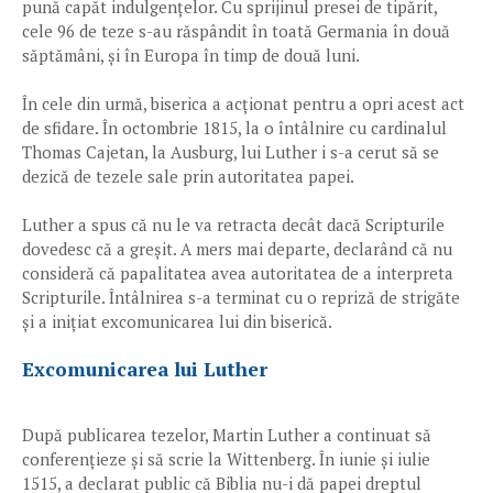
pună capăt indulgențelor. Cu sprijinul presei de tipărit,
cele 96 de teze s-au răspândit în toată Germania în două
săptămâni, și în Europa în timp de două luni.
În cele din urmă, biserica a acționat pentru a opri acest act
de sfidare. În octombrie 1815, la o întâlnire cu cardinalul
Thomas Cajetan, la Ausburg, lui Luther i s-a cerut să se
dezică de tezele sale prin autoritatea papei.
Luther a spus că nu le va retracta decât dacă Scripturile
dovedesc că a greșit. A mers mai departe, declarând că nu
consideră că papalitatea avea autoritatea de a interpreta
Scripturile. Întâlnirea s-a terminat cu o repriză de strigăte
și a inițiat excomunicarea lui din biserică.
Excomunicarea lui Luther
După publicarea tezelor, Martin Luther a continuat să
conferențieze și să scrie la Wittenberg. În iunie și iulie
1515, a declarat public că Biblia nu-i dă papei dreptul