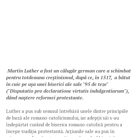
Martin Luther a fost un călugăr german care a schimbat
pentru totdeauna creștinismul, după ce, în 1517, a bătut
în cuie pe ușa unei biserici ale sale "95 de teze"
("Disputatio pro declaratione virtutis indulgentiarum"),
dând naștere reformei protestante.
Luther a pus sub semnul întrebării unele dintre principiile
de bază ale romano-catolicismului, iar adepții săi s-au
îndepărtat curând de biserica romano-catolică pentru a
începe tradiția protestantă. Acțiunile sale au pus în