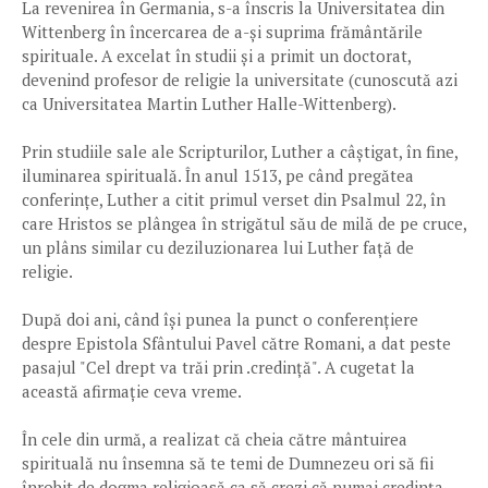
La revenirea în Germania, s-a înscris la Universitatea din
Wittenberg în încercarea de a-și suprima frământările
spirituale. A excelat în studii și a primit un doctorat,
devenind profesor de religie la universitate (cunoscută azi
ca Universitatea Martin Luther Halle-Wittenberg).
Prin studiile sale ale Scripturilor, Luther a câștigat, în fine,
iluminarea spirituală. În anul 1513, pe când pregătea
conferințe, Luther a citit primul verset din Psalmul 22, în
care Hristos se plângea în strigătul său de milă de pe cruce,
un plâns similar cu deziluzionarea lui Luther față de
religie.
După doi ani, când își punea la punct o conferențiere
despre Epistola Sfântului Pavel către Romani, a dat peste
pasajul "Cel drept va trăi prin .credință". A cugetat la
această afirmație ceva vreme.
În cele din urmă, a realizat că cheia către mântuirea
spirituală nu însemna să te temi de Dumnezeu ori să fii
înrobit de dogma religioasă ca să crezi că numai credința