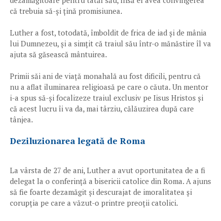
dezamăgitoare pentru tatăl său, însă el avea convingerea
că trebuia să-și țină promisiunea.
Luther a fost, totodată, îmboldit de frica de iad și de mânia
lui Dumnezeu, și a simțit că traiul său într-o mănăstire îl va
ajuta să găsească mântuirea.
Primii săi ani de viață monahală au fost dificili, pentru că
nu a aflat iluminarea religioasă pe care o căuta. Un mentor
i-a spus să-și focalizeze traiul exclusiv pe Iisus Hristos și
că acest lucru îi va da, mai târziu, călăuzirea după care
tânjea.
Deziluzionarea legată de Roma
La vârsta de 27 de ani, Luther a avut oportunitatea de a fi
delegat la o conferință a bisericii catolice din Roma. A ajuns
să fie foarte dezamăgit și descurajat de imoralitatea și
corupția pe care a văzut-o printre preoții catolici.