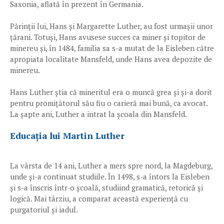
Saxonia, aflată în prezent în Germania.
Părinții lui, Hans și Margarette Luther, au fost urmașii unor
țărani. Totuși, Hans avusese succes ca miner și topitor de
minereu și, în 1484, familia sa s-a mutat de la Eisleben către
apropiata localitate Mansfeld, unde Hans avea depozite de
minereu.
Hans Luther știa că mineritul era o muncă grea și și-a dorit
pentru promițătorul său fiu o carieră mai bună, ca avocat.
La șapte ani, Luther a intrat la școala din Mansfeld.
Educația lui Martin Luther
La vârsta de 14 ani, Luther a mers spre nord, la Magdeburg,
unde și-a continuat studiile. În 1498, s-a întors la Eisleben
și s-a înscris într-o școală, studiind gramatică, retorică și
logică. Mai târziu, a comparat această experiență cu
purgatoriul și iadul.