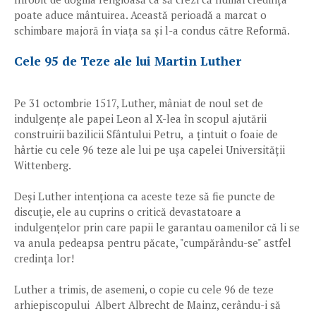
poate aduce mântuirea. Această perioadă a marcat o
schimbare majoră în viața sa și l-a condus către Reformă.
Cele 95 de Teze ale lui Martin Luther
Pe 31 octombrie 1517, Luther, mâniat de noul set de
indulgențe ale papei Leon al X-lea în scopul ajutării
construirii bazilicii Sfântului Petru, a țintuit o foaie de
hârtie cu cele 96 teze ale lui pe ușa capelei Universității
Wittenberg.
Deși Luther intenționa ca aceste teze să fie puncte de
discuție, ele au cuprins o critică devastatoare a
indulgențelor prin care papii le garantau oamenilor că li se
va anula pedeapsa pentru păcate, "cumpărându-se" astfel
credința lor!
Luther a trimis, de asemeni, o copie cu cele 96 de teze
arhiepiscopului Albert Albrecht de Mainz, cerându-i să