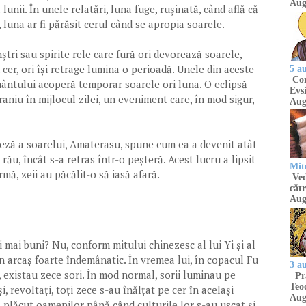
Aug
unii. În unele relatări, luna fuge, rușinată, când află că
, luna ar fi părăsit cerul când se apropia soarele.
ri sau spirite rele care fură ori devorează soarele,
cer, ori își retrage lumina o perioadă. Unele din aceste
5 a
Com
mântului acoperă temporar soarele ori luna. O eclipsă
Evsi
aniu în mijlocul zilei, un eveniment care, în mod sigur,
Aug
eză a soarelui, Amaterasu, spune cum ea a devenit atât
rău, încât s-a retras într-o peșteră. Acest lucru a lipsit
Mit
rmă, zeii au păcălit-o să iasă afară.
Ved
cătr
Aug
 mai buni? Nu, conform mitului chinezesc al lui Yi și al
 un arcaș foarte îndemânatic. În vremea lui, în copacul Fu
3 a
, existau zece sori. În mod normal, sorii luminau pe
Pră
Teod
, revoltați, toți zece s-au înălțat pe cer în același
Aug
a plăcut oamenilor până când culturile lor s-au uscat și