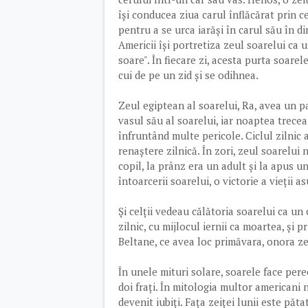
își conducea ziua carul înflăcărat prin c
pentru a se urca iarăși în carul său în 
Americii își portretiza zeul soarelui ca 
soare". În fiecare zi, acesta purta soare
cui de pe un zid și se odihnea.
Zeul egiptean al soarelui, Ra, avea un pa
vasul său al soarelui, iar noaptea trece
înfruntând multe pericole. Ciclul zilnic a
renaștere zilnică. În zori, zeul soarelui 
copil, la prânz era un adult și la apus u
întoarcerii soarelui, o victorie a vieții a
Și celții vedeau călătoria soarelui ca un c
zilnic, cu mijlocul iernii ca moartea, și
Beltane, ce avea loc primăvara, onora ze
În unele mituri solare, soarele face perech
doi frați. În mitologia multor americani n
devenit iubiți. Fața zeiței lunii este păt