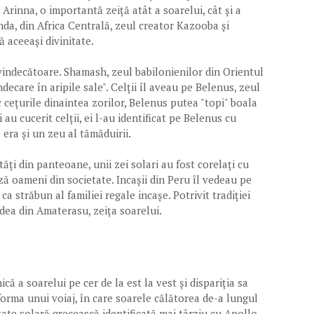
 Arinna, o importantă zeiță atât a soarelui, cât și a
ganda, din Africa Centrală, zeul creator Kazooba și
 aceeași divinitate.
 vindecătoare. Shamash, zeul babilonienilor din Orientul
decare în aripile sale". Celții îl aveau pe Belenus, zeul
c cețurile dinaintea zorilor, Belenus putea "topi" boala
u cucerit celții, ei l-au identificat pe Belenus cu
 era și un zeu al tămăduirii.
tăți din panteoane, unii zei solari au fost corelați cu
ă oameni din societate. Incașii din Peru îl vedeau pe
 ca străbun al familiei regale incașe. Potrivit tradiției
ndea din Amaterasu, zeița soarelui.
că a soarelui pe cer de la est la vest și dispariția sa
forma unui voiaj, în care soarele călătorea de-a lungul
itate solară grecească identificată mai târziu cu Apollo,