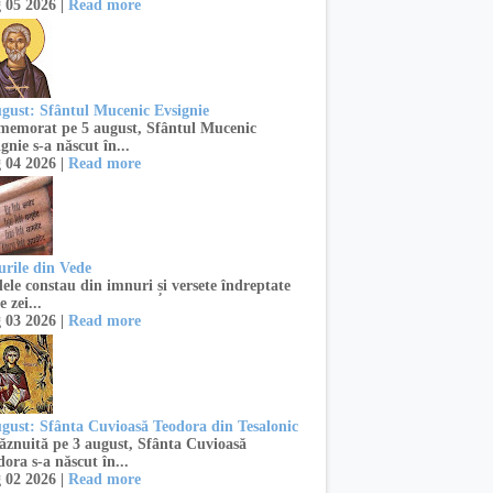
 05 2026 |
Read more
ugust: Sfântul Mucenic Evsignie
emorat pe 5 august, Sfântul Mucenic
gnie s-a născut în...
 04 2026 |
Read more
urile din Vede
ele constau din imnuri și versete îndreptate
e zei...
 03 2026 |
Read more
ugust: Sfânta Cuvioasă Teodora din Tesalonic
znuită pe 3 august, Sfânta Cuvioasă
ora s-a născut în...
 02 2026 |
Read more