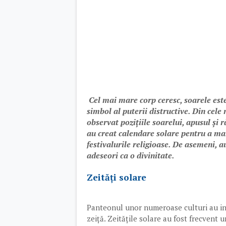
Cel mai mare corp ceresc, soarele este s
simbol al puterii distructive. Din cele
observat pozițiile soarelui, apusul și 
au creat calendare solare pentru a ma
festivalurile religioase. De asemeni, a
adeseori ca o divinitate.
Zeități solare
Panteonul unor numeroase culturi au incl
zeiță. Zeitățile solare au fost frecvent 