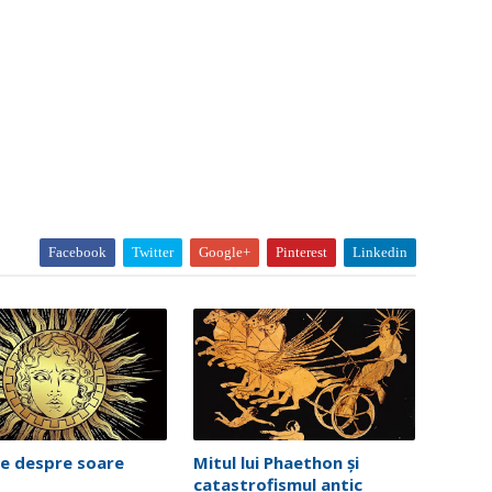
Facebook
Twitter
Google+
Pinterest
Linkedin
le despre soare
Mitul lui Phaethon și
catastrofismul antic