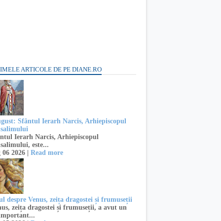
IMELE ARTICOLE DE PE DIANE.RO
ugust: Sfântul Ierarh Narcis, Arhiepiscopul
usalimului
ntul Ierarh Narcis, Arhiepiscopul
salimului, este...
 06 2026 |
Read more
l despre Venus, zeița dragostei și frumuseții
s, zeița dragostei și frumuseții, a avut un
important...