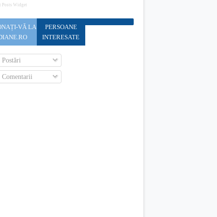
t Posts Widget
NAȚI-VĂ LA
PERSOANE
DIANE.RO
INTERESATE
Postări
Comentarii