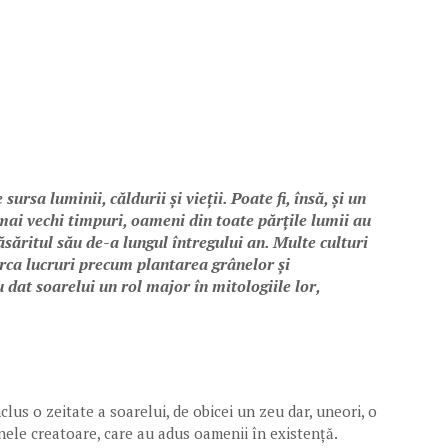
ursa luminii, căldurii și vieții. Poate fi, însă, și un
 mai vechi timpuri, oameni din toate părțile lumii au
răsăritul său de-a lungul întregului an. Multe culturi
rca lucruri precum plantarea grânelor și
u dat soarelui un rol major în mitologiile lor,
us o zeitate a soarelui, de obicei un zeu dar, uneori, o
unele creatoare, care au adus oamenii în existență.