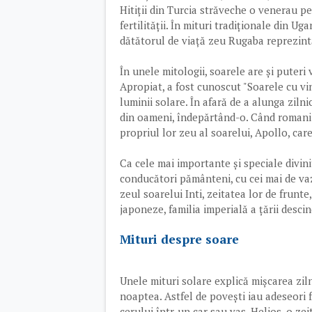
Hitiții din Turcia străveche o venerau pe
fertilității. În mituri tradiționale din U
dătătorul de viață zeu Rugaba reprezintă
În unele mitologii, soarele are și puteri
Apropiat, a fost cunoscut "Soarele cu vin
luminii solare. În afară de a alunga zilni
din oameni, îndepărtând-o. Când romanii a
propriul lor zeu al soarelui, Apollo, care
Ca cele mai importante și speciale divini
conducători pământeni, cu cei mai de vaz
zeul soarelui Inti, zeitatea lor de frunte,
japoneze, familia imperială a țării desci
Mituri despre soare
Unele mituri solare explică mișcarea zilni
noaptea. Astfel de povești iau adeseori 
cerului într-un car sau vas. Helios, o ze