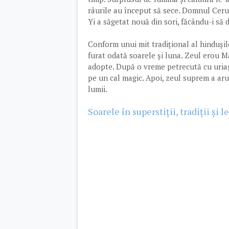
râurile au început să sece. Domnul Cerulu
Yi a săgetat nouă din sori, făcându-i să 
Conform unui mit tradițional al hindușil
furat odată soarele și luna. Zeul erou Ma
adopte. După o vreme petrecută cu uriași
pe un cal magic. Apoi, zeul suprem a aru
lumii.
Soarele în superstiții, tradiții și 