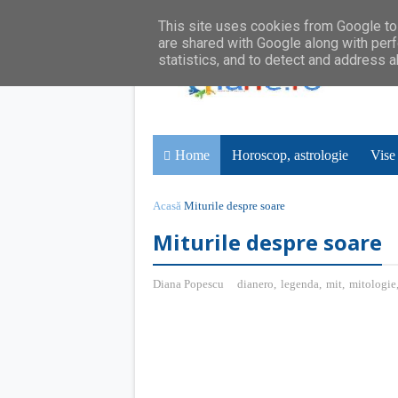
This site uses cookies from Google to 
are shared with Google along with perf
statistics, and to detect and address 
Home
Horoscop, astrologie
Vise
Acasă
Miturile despre soare
Miturile despre soare
Diana Popescu
dianero
,
legenda
,
mit
,
mitologie