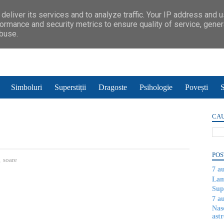
deliver its services and to analyze traffic. Your IP address and 
ormance and security metrics to ensure quality of service, gene
abuse.
Simboluri
Superstiții
Dragoste
Psihologie
Povești
S
CAU
POS
,
soare
7 a
Lam
Supe
7 a
Nas
astr