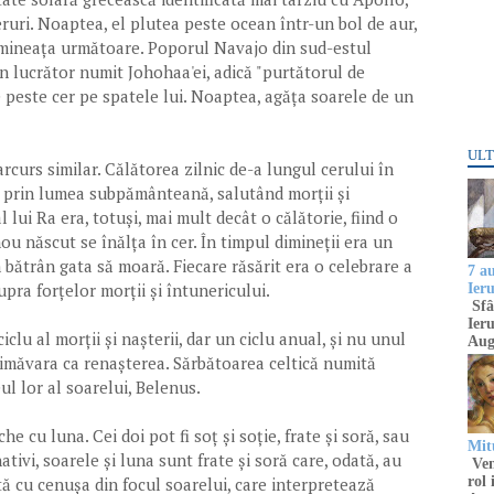
eruri. Noaptea, el plutea peste ocean într-un bol de aur,
dimineața următoare. Poporul Navajo din sud-estul
un lucrător numit Johohaa'ei, adică "purtătorul de
le peste cer pe spatele lui. Noaptea, agăța soarele de un
ULT
rcurs similar. Călătorea zilnic de-a lungul cerului în
a prin lumea subpământeană, salutând morții și
l lui Ra era, totuși, mai mult decât o călătorie, fiind o
nou născut se înălța în cer. În timpul dimineții era un
n bătrân gata să moară. Fiecare răsărit era o celebrare a
7 a
supra forțelor morții și întunericului.
Ier
Sfâ
Ieru
iclu al morții și nașterii, dar un ciclu anual, și nu unul
Aug
 primăvara ca renașterea. Sărbătoarea celtică numită
ul lor al soarelui, Belenus.
e cu luna. Cei doi pot fi soț și soție, frate și soră, sau
Mitu
ativi, soarele și luna sunt frate și soră care, odată, au
Venu
ată cu cenușa din focul soarelui, care interpretează
rol 