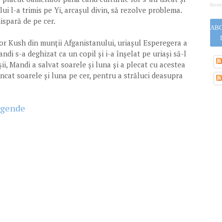
Recen
i l-a trimis pe Yi, arcașul divin, să rezolve problema.
dispară de pe cer.
ABO
or Kush din munții Afganistanului, uriașul Esperegera a
ndi s-a deghizat ca un copil și i-a înșelat pe uriași să-l
i, Mandi a salvat soarele și luna și a plecat cu acestea
ncat soarele și luna pe cer, pentru a străluci deasupra
legende