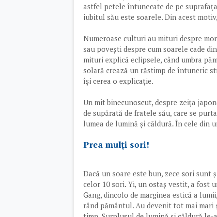
astfel petele întunecate de pe suprafața l
iubitul său este soarele. Din acest motiv
Numeroase culturi au mituri despre monșt
sau povești despre cum soarele cade din 
mituri explică eclipsele, când umbra pă
solară crează un răstimp de întuneric str
își cerea o explicație.
Un mit binecunoscut, despre zeița japon
de supărată de fratele său, care se purta 
lumea de lumină și căldură. În cele din u
Prea mulți sori!
Dacă un soare este bun, zece sori sunt și
celor 10 sori. Yi, un ostaș vestit, a fost
Gang, dincolo de marginea estică a lumii
rând pământul. Au devenit tot mai mari și
timp. Surplusul de lumină și căldură le-