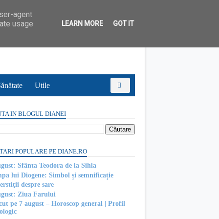
user-agent
rate usage
LEARN MORE
GOT IT
ănătate
Utile
TA IN BLOGUL DIANEI
TARI POPULARE PE DIANE.RO
ugust: Sfânta Teodora de la Sihla
pa lui Diogene: Simbol și semnificație
rstiţii despre sare
ugust: Ziua Farului
cut pe 7 august – Horoscop general | Profil
ologic