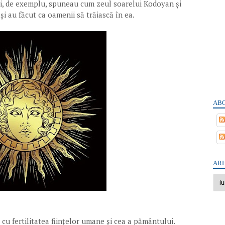
lui, de exemplu, spuneau cum zeul soarelui Kodoyan și
și au făcut ca oamenii să trăiască în ea.
ABO
ARH
 cu fertilitatea ființelor umane și cea a pământului.