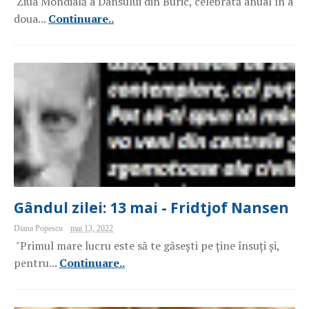
Ziua Mondială a Dansului din Buric, celebrată anual în a
doua...
Continuare..
Gândul zilei: 13 mai - Fridtjof Nansen
Diana Popescu
mai 13, 2022
"Primul mare lucru este să te găsești pe ține însuți și,
pentru...
Continuare..