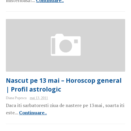
misterioasă!...
Continuare..
Nascut pe 13 mai – Horoscop general
| Profil astrologic
Diana Popescu
mai 13, 2011
Daca iti sarbatoresti ziua de nastere pe 13mai , soarta iti
este...
Continuare..