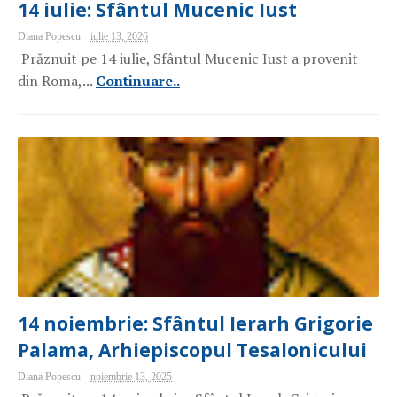
14 iulie: Sfântul Mucenic Iust
Diana Popescu
iulie 13, 2026
Prăznuit pe 14 iulie, Sfântul Mucenic Iust a provenit
din Roma,...
Continuare..
14 noiembrie: Sfântul Ierarh Grigorie
Palama, Arhiepiscopul Tesalonicului
Diana Popescu
noiembrie 13, 2025