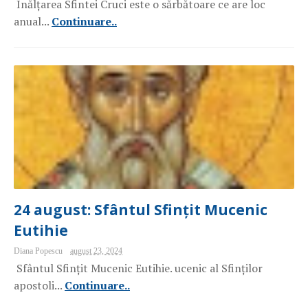
Înălțarea Sfintei Cruci este o sărbătoare ce are loc
anual...
Continuare..
24 august: Sfântul Sfințit Mucenic
Eutihie
Diana Popescu
august 23, 2024
Sfântul Sfințit Mucenic Eutihie. ucenic al Sfinților
apostoli...
Continuare..