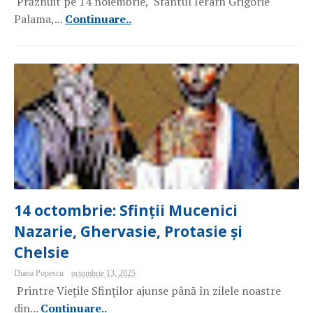
Prăznuit pe 14 noiembrie, Sfântul Ierarh Grigorie
Palama,...
Continuare..
14 octombrie: Sfinții Mucenici
Nazarie, Ghervasie, Protasie și
Chelsie
Diana Popescu
octombrie 13, 2025
Printre Viețile Sfinților ajunse până în zilele noastre
din...
Continuare..