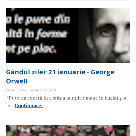
Gândul zilei: 21 ianuarie - George
Orwell
Diana Popescu
ianuarie 21, 2023
"Puterea constă în a sfâșia mințile umane în bucăți și a
le...
Continuare..