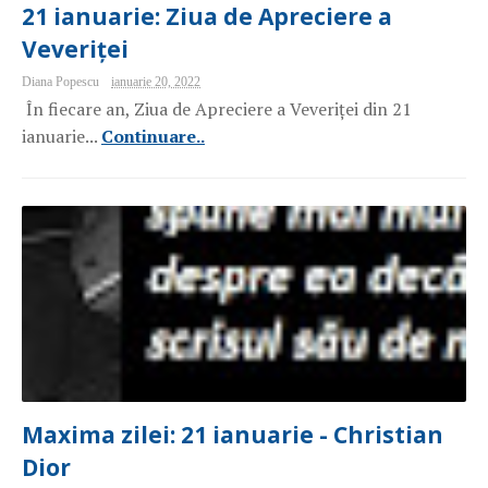
21 ianuarie: Ziua de Apreciere a
Veveriței
Diana Popescu
ianuarie 20, 2022
În fiecare an, Ziua de Apreciere a Veveriței din 21
ianuarie...
Continuare..
Maxima zilei: 21 ianuarie - Christian
Dior