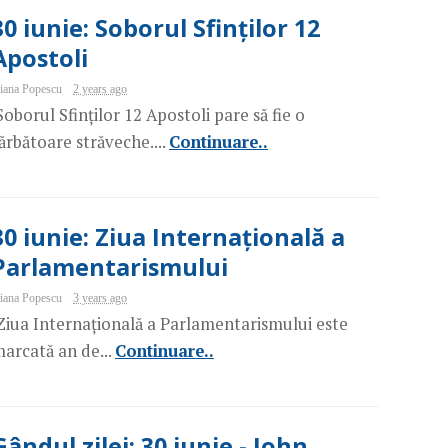
30 iunie: Soborul Sfinților 12
Apostoli
iana Popescu
2 years ago
oborul Sfinților 12 Apostoli pare să fie o
ărbătoare străveche....
Continuare..
30 iunie: Ziua Internațională a
Parlamentarismului
iana Popescu
3 years ago
iua Internațională a Parlamentarismului este
arcată an de...
Continuare..
Gândul zilei: 30 iunie - John