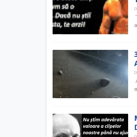
D
"
a
D
A
n
D