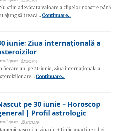
Nu știm adevărata valoare a clipelor noastre până
u ajung să treacă...
Continuare..
30 iunie: Ziua internațională a
asteroizilor
iana Popescu
6 years ago
n fiecare an, pe 30 iunie, Ziua internațională a
steroizilor are...
Continuare..
Nascut pe 30 iunie – Horoscop
general | Profil astrologic
iana Popescu
15 years ago
amenii nascuti in ziua de 30 iulie apartin zodiei