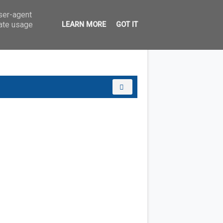
user-agent
rate usage
LEARN MORE
GOT IT