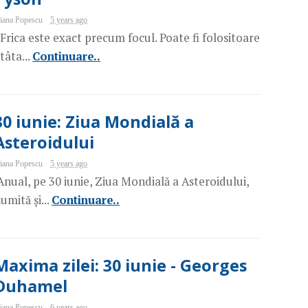
iana Popescu
5 years ago
Frica este exact precum focul. Poate fi folositoare
tâta...
Continuare..
30 iunie: Ziua Mondială a
Asteroidului
iana Popescu
5 years ago
nual, pe 30 iunie, Ziua Mondială a Asteroidului,
umită și...
Continuare..
Maxima zilei: 30 iunie - Georges
Duhamel
iana Popescu
6 years ago