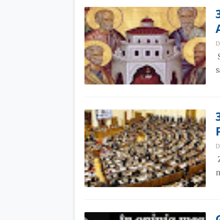
D
S
s
D
Z
m