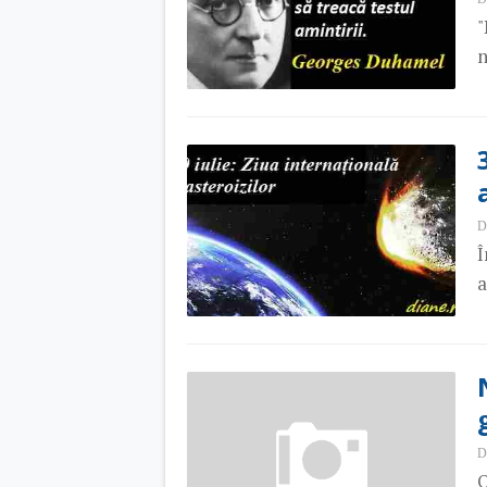
"
n
D
Î
a
D
O