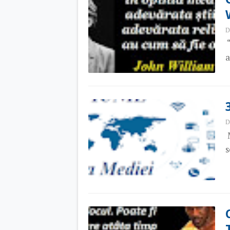
D
“
a
D
M
s