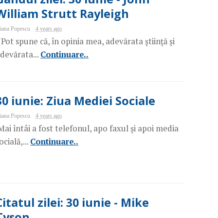
William Strutt Rayleigh
iana Popescu
4 years ago
Pot spune că, în opinia mea, adevărata știință și
devărata...
Continuare..
30 iunie: Ziua Mediei Sociale
iana Popescu
4 years ago
ai întâi a fost telefonul, apo faxul și apoi media
ocială,...
Continuare..
Citatul zilei: 30 iunie - Mike
Tyson