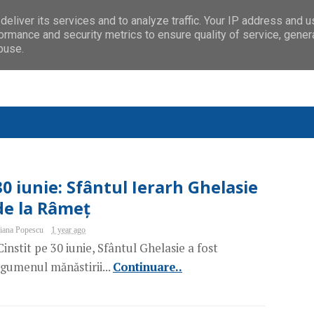
eliver its services and to analyze traffic. Your IP address and 
ormance and security metrics to ensure quality of service, gene
buse.
30 iunie: Sfântul Ierarh Ghelasie
de la Râmeț
iana Popescu
1 year ago
instit pe 30 iunie, Sfântul Ghelasie a fost
gumenul mănăstirii...
Continuare..