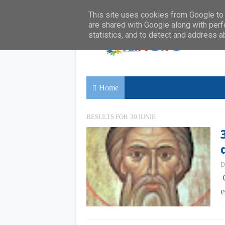
This site uses cookies from Google to d
are shared with Google along with perf
statistics, and to detect and address a
Home
RESULTS FOR
30 IUNIE
D
C
e