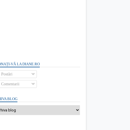
NAȚI-VĂ LA DIANE.RO
Postări
Comentarii
IVA BLOG