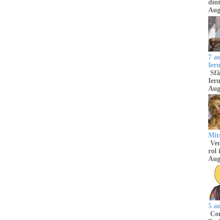
dint
Aug
7 a
Ier
Sfâ
Ieru
Aug
Mitu
Venu
rol 
Aug
5 a
Com