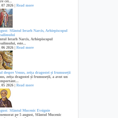
re cei...
 07 2026 |
Read more
ugust: Sfântul Ierarh Narcis, Arhiepiscopul
usalimului
ntul Ierarh Narcis, Arhiepiscopul
salimului, este...
 06 2026 |
Read more
l despre Venus, zeița dragostei și frumuseții
s, zeița dragostei și frumuseții, a avut un
important...
 05 2026 |
Read more
ugust: Sfântul Mucenic Evsignie
emorat pe 5 august, Sfântul Mucenic