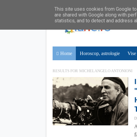
This site uses cookies from Google to 
are shared with Google along with perf
statistics, and to detect and address 
Home
Horoscop, astrologie
Vise
RESULTS FOR
MICHELANGELO ANTONIONI
D
A
f