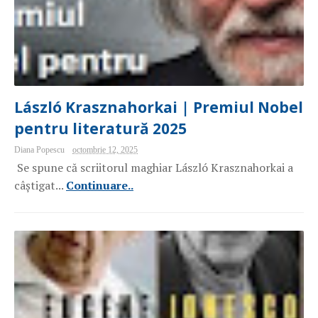
László Krasznahorkai | Premiul Nobel
pentru literatură 2025
Diana Popescu
octombrie 12, 2025
Se spune că scriitorul maghiar László Krasznahorkai a
câștigat...
Continuare..