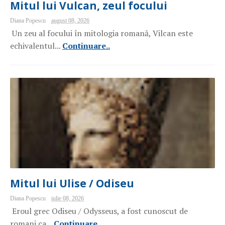
Mitul lui Vulcan, zeul focului
Diana Popescu
august 08, 2026
Un zeu al focului în mitologia romană, Vilcan este
echivalentul...
Continuare..
Mitul lui Ulise / Odiseu
Diana Popescu
iulie 08, 2026
Eroul grec Odiseu / Odysseus, a fost cunoscut de
romani ca...
Continuare..