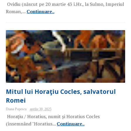
Ovidiu (născut pe 20 martie 43 î.Hr., la Sulmo, Imperiul
Roman,...
Continuare..
Mitul lui Horaţiu Cocles, salvatorul
Romei
Diana Popescu
aprilie 30, 2025
Horaţiu / Horatius, numit și Horatius Cocles
(însemnând "Horatius...
Continuare..