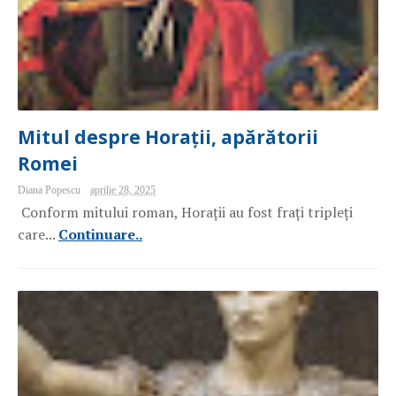
Mitul despre Horații, apărătorii
Romei
Diana Popescu
aprilie 28, 2025
Conform mitului roman, Horații au fost frați tripleți
care...
Continuare..