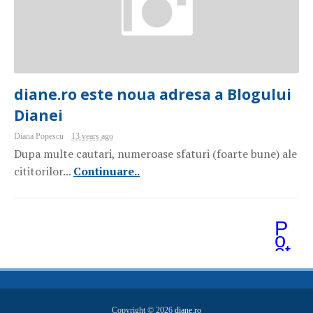
diane.ro este noua adresa a Blogului
Dianei
Diana Popescu
13 years ago
Dupa multe cautari, numeroase sfaturi (foarte bune) ale
cititorilor...
Continuare..
P
o
st
ăr
i
m
ai
v
Copyright ©
2026
diane.ro