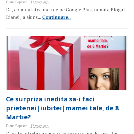
Diana Popescu
12 years ago
Da, comunitatea mea de pe Google Plus, numita Blogul
Dianei , a ajuns...
Continuare..
Ce surpriza inedita sa-i faci
prietenei|iubitei|mamei tale, de 8
Martie?
Diana Popescu
12 years ago
Daca te intrebi ce cadou sau surpriza inedita sa-i faci