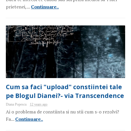
prietenei,...
Continuare..
Cum sa faci "upload" constiintei tale
pe Blogul Dianei?- via Transcendence
Diana Popescu
12 years ago
Ai o problema de constiinta si nu stii cum s-o rezolvi?
Fa...
Continuare..