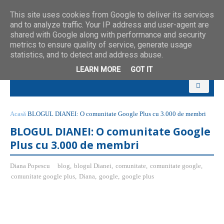
This site uses cookies from Google to deliver its services
and to analyze traffic. Your IP address and user-agent are
shared with Google along with performance and security
metrics to ensure quality of service, generate usage
statistics, and to detect and address abuse.
LEARN MORE
GOT IT
Acasă
BLOGUL DIANEI: O comunitate Google Plus cu 3.000 de membri
BLOGUL DIANEI: O comunitate Google
Plus cu 3.000 de membri
Diana Popescu
blog
,
blogul Dianei
,
comunitate
,
comunitate google
,
comunitate google plus
,
Diana
,
google
,
google plus