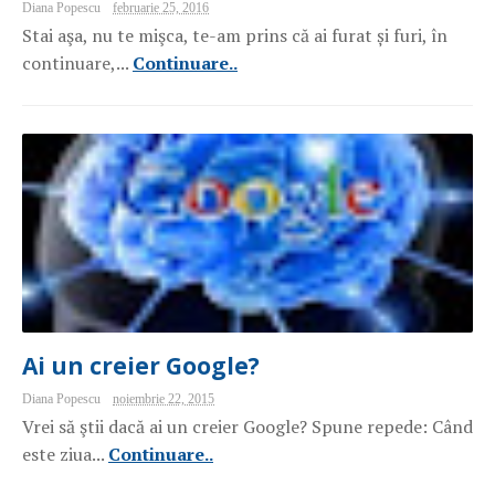
Diana Popescu
februarie 25, 2016
Stai aşa, nu te mişca, te-am prins că ai furat și furi, în
continuare,...
Continuare..
Ai un creier Google?
Diana Popescu
noiembrie 22, 2015
Vrei să ştii dacă ai un creier Google? Spune repede: Când
este ziua...
Continuare..