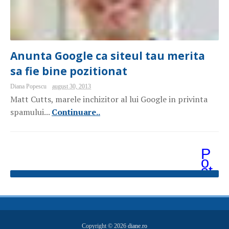
Anunta Google ca siteul tau merita
sa fie bine pozitionat
Diana Popescu
august 30, 2013
Matt Cutts, marele inchizitor al lui Google in privinta
spamului...
Continuare..
P
o
st
ăr
i
m
ai
v
e
Copyright ©
2026
diane.ro