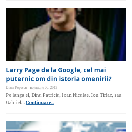
Larry Page de la Google, cel mai
puternic om din istoria omenirii?
Diana Popescu
noiembrie 06, 2013
Pe langa el, Dinu Patriciu, Ioan Niculae, Ion Tiriac, sau
Gabriel...
Continuare..