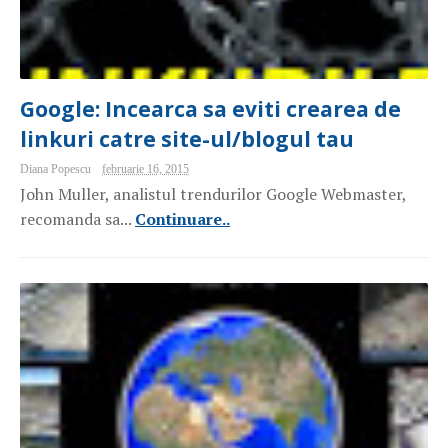
Google: Incearca sa eviti crearea de
linkuri catre site-ul/blogul tau
Diana Popescu
februarie 16, 2015
John Muller, analistul trendurilor Google Webmaster,
recomanda sa...
Continuare..