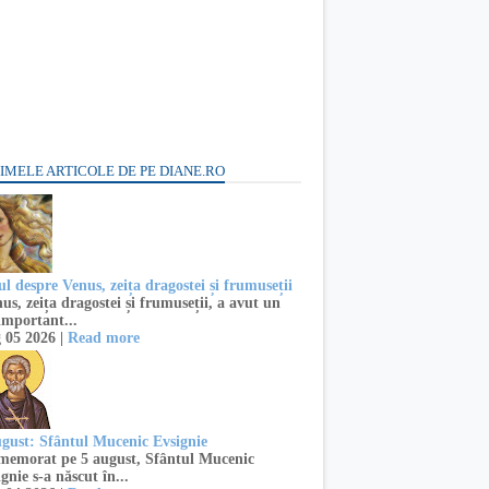
IMELE ARTICOLE DE PE DIANE.RO
l despre Venus, zeița dragostei și frumuseții
s, zeița dragostei și frumuseții, a avut un
important...
 05 2026 |
Read more
ugust: Sfântul Mucenic Evsignie
emorat pe 5 august, Sfântul Mucenic
gnie s-a născut în...