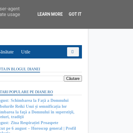
user-agent
rate usage
LEARN MORE
GOT IT
ănătate
Utile
TA IN BLOGUL DIANEI
TARI POPULARE PE DIANE.RO
ugust: Schimbarea la Față a Domnului
olurile Reiki Usui și semnificația lor
imbarea la faţă a Domnului în superstiţii,
eiuri, tradiţii
ugust: Ziua Respirației Proaspete
cut pe 6 august – Horoscop general | Profil