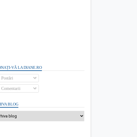
NAȚI-VĂ LA DIANE.RO
Postări
Comentarii
IVA BLOG