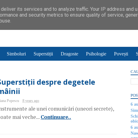
deliver its services and to analyze traffic. Your IP address and 
ormance and security metrics to ensure quality of service, gene
abuse.
Simboluri
Superstiții
Dragoste
Psihologie
Povești
S
CAU
Superstiții despre degetele
mâinii
POS
iana Popescu
8 years ago
6 a
nstrumente ale unei comunicări (uneori secrete),
Simb
oate mai veche...
Continuare..
Sch
obic
6 a
Nas