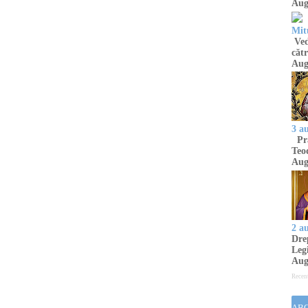
Aug
Mit
Ved
cătr
Aug
3 a
Pră
Teod
Aug
2 a
Drep
Legi
Aug
Recen
ABO