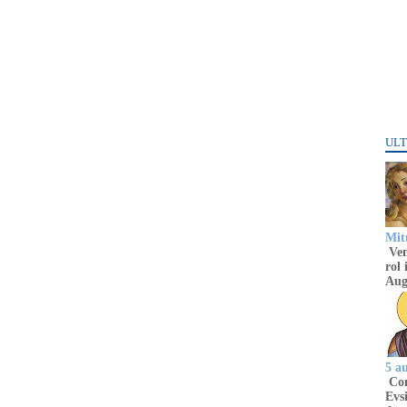
ULT
Mitu
Venu
rol 
Aug
5 a
Com
Evsi