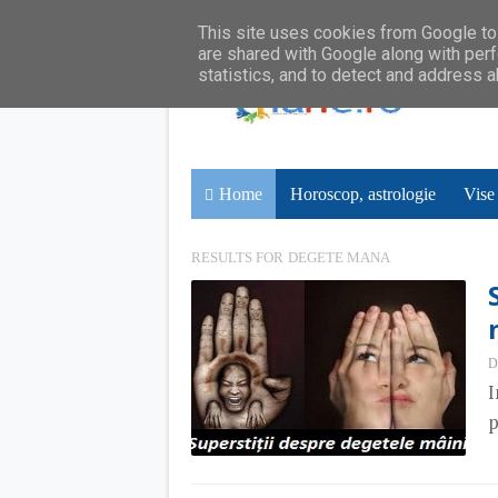
This site uses cookies from Google to 
are shared with Google along with perf
statistics, and to detect and address 
Home
Horoscop, astrologie
Vise
RESULTS FOR
DEGETE MANA
D
I
p