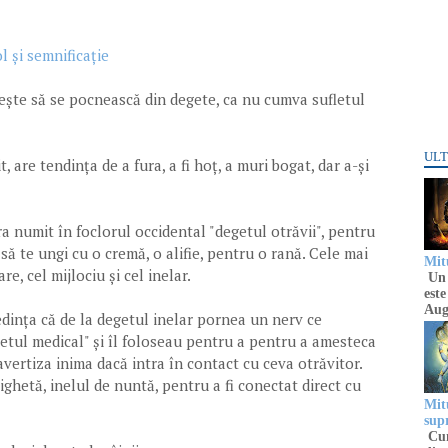
l și semnificație
iește să se pocnească din degete, ca nu cumva sufletul
ULT
, are tendința de a fura, a fi hoț, a muri bogat, dar a-și
a numit în foclorul occidental "degetul otrăvii", pentru
să te ungi cu o cremă, o alifie, pentru o rană. Cele mai
Mitu
e, cel mijlociu și cel inelar.
Un 
este
Aug
redința că de la degetul inelar pornea un nerv ce
etul medical" și îl foloseau pentru a pentru a amesteca
ertiza inima dacă intra în contact cu ceva otrăvitor.
ghetă, inelul de nuntă, pentru a fi conectat direct cu
Mitu
sup
Cun