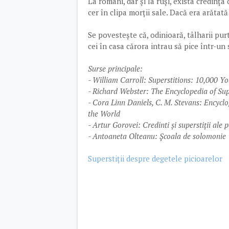
La români, dar și la ruși, exista credinț
cer în clipa morții sale. Dacă era arătată
Se povestește că, odinioară, tâlharii pur
cei în casa cărora intrau să pice într-u
Surse principale:
- William Carroll: Superstitions: 10,000 Y
- Richard Webster: The Encyclopedia of Sup
- Cora Linn Daniels, C. M. Stevans: Encyclop
the World
- Artur Gorovei: Credinti și superstiții ale
- Antoaneta Olteanu: Școala de solomonie
Superstiții despre degetele picioarelor