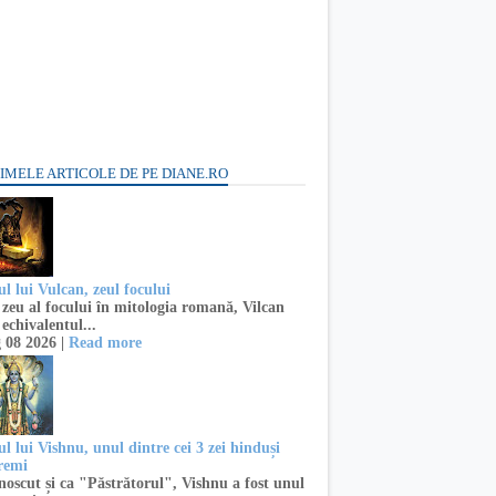
IMELE ARTICOLE DE PE DIANE.RO
l lui Vulcan, zeul focului
zeu al focului în mitologia romană, Vilcan
 echivalentul...
 08 2026 |
Read more
l lui Vishnu, unul dintre cei 3 zei hinduși
remi
oscut și ca "Păstrătorul", Vishnu a fost unul