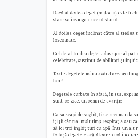
Dacă al doilea deget (mijlociu) este înc
stare să învingă orice obstacol.
Al doilea deget înclinat către al treilea
însemnate.
Cel de-al treilea deget adus spre al pat
celebritate, susținut de abilități științifi
Toate degetele mâini având aceeași lungi
fure!
Degetele curbate în afară, în sus, exprim
sunt, se zice, un semn de avariție.
Ca să scapi de sughiț, ți se recomanda să-
îți ții cât mai mult timp respirația sau c
să iei trei înghițituri cu apă. Într-un alt 
în față degetele arătătoare și să încerci 