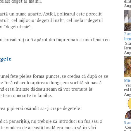
elași deget al mâinii.
dint
Aug
artă un nume aparte. Astfel, policarul este poreclit
tul", cel mijlociu "degetul înalt", cel inelar "degetul
oi, "degetul mic".
7 a
Ier
au considerați a fi apărut din împreunarea unei femei cu
Sfâ
Ieru
Aug
egete
 unei fete pielea forma puncte, se credea că după ce se
Mitu
az însă că acolo apăreau dungi, era sortită să nască
Venu
ând erau întinse dădeau semn că vor tremura la
rol 
esteau o moarte în familie.
Aug
cea pipi erai osândit să-ți crape degetele!
adică panarițiu), nu trebuie să introduci un fus sau o
5 a
a te vindeca de această boală era musai să îți vârî
Com