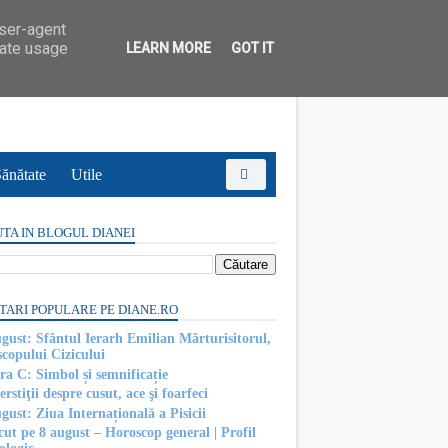
user-agent
rate usage
LEARN MORE
GOT IT
ănătate
Utile
TA IN BLOGUL DIANEI
TARI POPULARE PE DIANE.RO
ugust: Sfântul Ierarh Emilian Mărturisitorul,
scopului Cizicului
ra C: Simbol și semnificație
rstiţii despre cusut, ace şi foarfeci
gust: Ziua Internațională a Pisicii
cut pe 8 august – Horoscop general | Profil