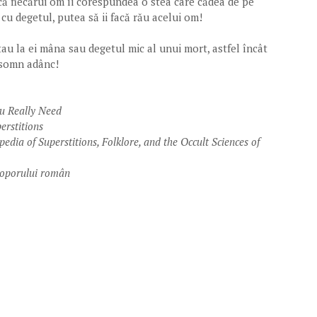
a că fiecărui om îi corespundea o stea care cădea de pe
 cu degetul, putea să ii facă rău acelui om!
tau la ei mâna sau degetul mic al unui mort, astfel încât
n somn adânc!
ou Really Need
erstitions
edia of Superstitions, Folklore, and the Occult Sciences of
 poporului român