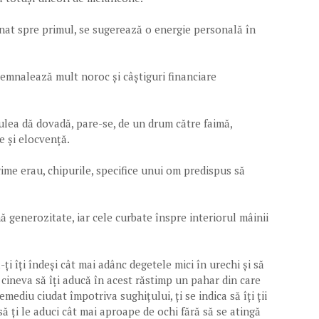
linat spre primul, se sugerează o energie personală în
 semnalează mult noroc și câștiguri financiare
rulea dă dovadă, pare-se, de un drum către faimă,
ce și elocvență.
me erau, chipurile, specifice unui om predispus să
ă generozitate, iar cele curbate înspre interiorul mâinii
ți îți îndeși cât mai adânc degetele mici în urechi și să
a cineva să îți aducă în acest răstimp un pahar din care
remediu ciudat împotriva sughițului, ți se indica să îți ții
să ți le aduci cât mai aproape de ochi fără să se atingă