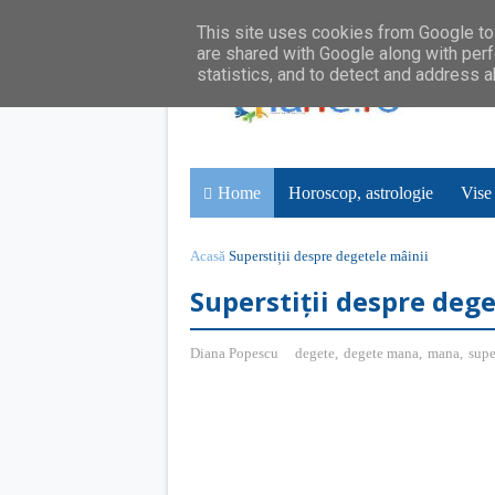
This site uses cookies from Google to 
are shared with Google along with perf
statistics, and to detect and address 
Home
Horoscop, astrologie
Vise
Acasă
Superstiții despre degetele mâinii
Superstiții despre dege
Diana Popescu
degete
,
degete mana
,
mana
,
supe