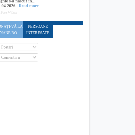
gnie s-a născut în...
 04 2026 |
Read more
t Posts Widget
NAȚI-VĂ LA
PERSOANE
DIANE.RO
INTERESATE
Postări
Comentarii