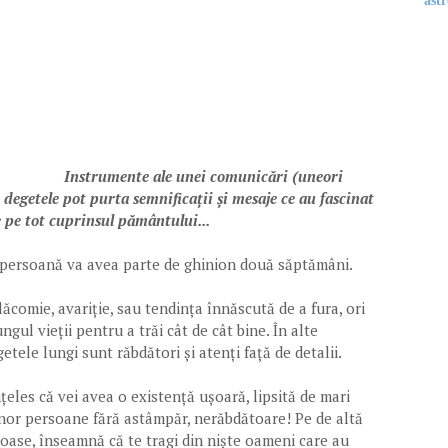
astr
Instrumente ale unei comunicări (uneori
 degetele pot purta semnificații și mesaje ce au fascinat
e pe tot cuprinsul pământului...
a persoană va avea parte de ghinion două săptămâni.
lăcomie, avariție, sau tendința înnăscută de a fura, ori
ungul vieții pentru a trăi cât de cât bine. În alte
etele lungi sunt răbdători și atenți față de detalii.
țeles că vei avea o existență ușoară, lipsită de mari
ce unor persoane fără astâmpăr, nerăbdătoare! Pe de altă
roase, înseamnă că te tragi din niște oameni care au