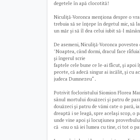
degetele în apă clocotită!
Niculiță-Voronca menționa despre o vrajă 
trebuia să se înțepe în degetul mic, să la
un măr și să îl dea celui iubit să-l mănân
De asemeni, Niculiță-Voronca povestea de
"Noaptea, când dormi, dracul face råfuialå
și îngerul scrie
faptele cele bune ce le-ai fåcut, și apoi 
pecete, că adecă singur ai iscălit, și cu 
judeca Dumnezeu“ .
Potrivit focloristului Siomion Florea Ma
sânul mortului douăzeci și patru de para
douăzeci și patru de vămi cate o pară, ia
dreaptă i se leagă, spre același scop, o p
unde vine apoi și locuțiunea proverbului,
că «nu o să iei lumea cu tine, ci tot o pa