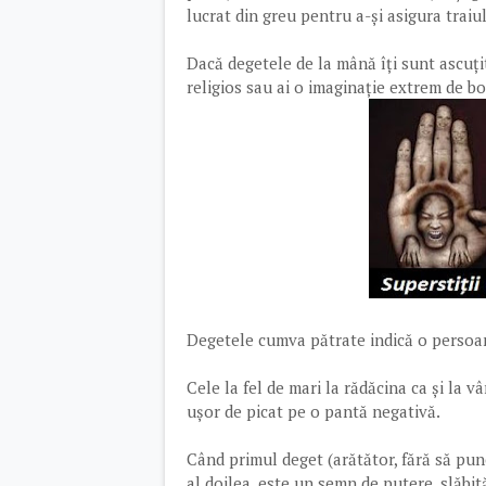
lucrat din greu pentru a-și asigura traiul 
Dacă degetele de la mână îți sunt ascuțit
religios sau ai o imaginație extrem de b
Degetele cumva pătrate indică o persoană
Cele la fel de mari la rădăcina ca și la v
ușor de picat pe o pantă negativă.
Când primul deget (arătător, fără să pune
al doilea, este un semn de putere, slăbit