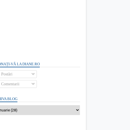
NAȚI-VĂ LA DIANE.RO
Postări
Comentarii
IVA BLOG