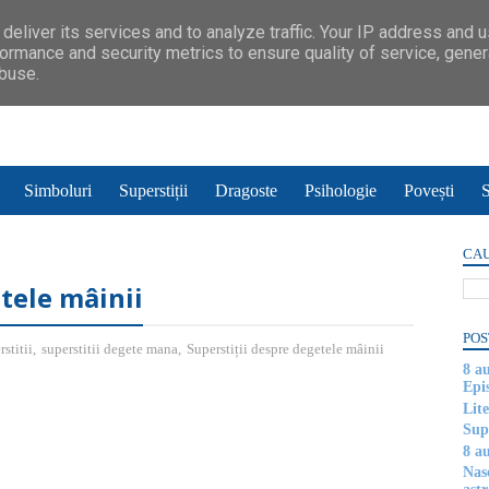
deliver its services and to analyze traffic. Your IP address and 
ormance and security metrics to ensure quality of service, gene
abuse.
Simboluri
Superstiții
Dragoste
Psihologie
Povești
S
CAU
tele mâinii
POS
rstitii
,
superstitii degete mana
,
Superstiții despre degetele mâinii
8 a
Epi
Lite
Supe
8 au
Nas