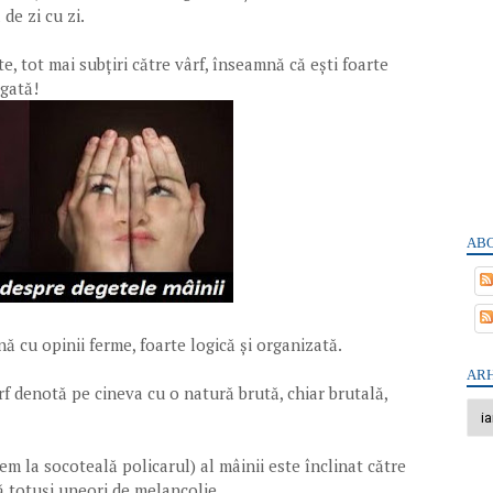
de zi cu zi.
e, tot mai subțiri către vârf, înseamnă că ești foarte
ogată!
ABO
 cu opinii ferme, foarte logică și organizată.
ARH
ârf denotă pe cineva cu o natură brută, chiar brutală,
m la socoteală policarul) al mâinii este înclinat către
ă totuși uneori de melancolie.