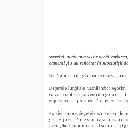
secrete), poate mai veche decât vorbirea,
oamenii și s-au reflectat în superstiții d
Dacă arăți cu degetul către cineva, ace
Degetele lungi ale mâinii indică egosim, 
că ve ifi silit să muncești din greu de-a l
superstițîi, se pretinde că oamenii cu deg
Potrivit unora, degetele scurte dau de în
griji. Alții zic că ele sunt caracteristi
parte, dacă sunt nu numai scurte, ci și g