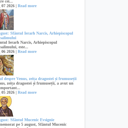
re cei...
 07 2026 |
Read more
ugust: Sfântul Ierarh Narcis, Arhiepiscopul
usalimului
ntul Ierarh Narcis, Arhiepiscopul
salimului, este...
 06 2026 |
Read more
l despre Venus, zeița dragostei și frumuseții
s, zeița dragostei și frumuseții, a avut un
important...
 05 2026 |
Read more
ugust: Sfântul Mucenic Evsignie
emorat pe 5 august, Sfântul Mucenic