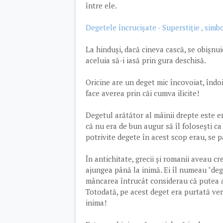
între ele.
Degetele încrucișate - Superstiție , simbo
La hinduși, dacă cineva cască, se obișnu
aceluia să-i iasă prin gura deschisă.
Oricine are un deget mic încovoiat, îndoit
face averea prin căi cumva ilicite!
Degetul arătător al mâinii drepte este er
că nu era de bun augur să îl folosești ca 
potrivite degete în acest scop erau, se par
În antichitate, grecii și romanii aveau c
ajungea până la inimă. Ei îl numeau "deg
mâncarea întrucât considerau că putea av
Totodată, pe acest deget era purtată veri
inima!