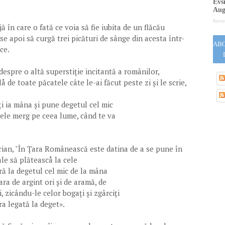
Evsi
Aug
Recen
în care o fată ce voia să fie iubita de un flăcău
se apoi să curgă trei picături de sânge din acesta într-
ABO
ce.
spre o altă superstiție incitantă a românilor,
 de toate păcatele câte le-ai făcut peste zi și le scrie,
îți ia mâna și pune degetul cel mic
acele merg pe ceea lume, când te va
rian, "În Țara Românească este datina de a se pune în
le să plăteascå la cele
ră la degetul cel mic de la mâna
ara de argint ori și de aramă, de
 zicându-le celor bogați și zgârciți
ra legată la deget».