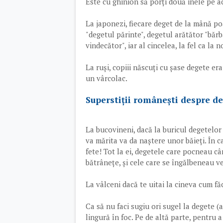
Este cu ghinion să porți două inele pe ac
La japonezi, fiecare deget de la mână po
"degetul părinte", degetul arătător "bărba
vindecător", iar al cincelea, la fel ca la n
La ruși, copiii născuți cu șase degete er
un vârcolac.
Superstiții românești despre d
La bucovineni, dacă la buricul degetelor
va mărita va da naștere unor băieți. În c
fete! Tot la ei, degetele care pocneau c
bătrânețe, și cele care se îngălbeneau v
La vâlceni dacă te uitai la cineva cum fă
Ca să nu faci sugiu ori sugel la degete (
lingură în foc. Pe de altă parte, pentru 