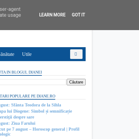
user-agent
rate usage
LEARN MORE
GOT IT
ănătate
Utile
TA IN BLOGUL DIANEI
TARI POPULARE PE DIANE.RO
ugust: Sfânta Teodora de la Sihla
pa lui Diogene: Simbol și semnificație
rstiţii despre sare
ugust: Ziua Farului
cut pe 7 august – Horoscop general | Profil
ologic