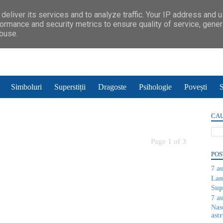
deliver its services and to analyze traffic. Your IP address and 
ormance and security metrics to ensure quality of service, gene
abuse.
Simboluri
Superstiții
Dragoste
Psihologie
Povești
S
CAU
Page 1 of 3
POS
7 a
Lam
Supe
7 a
Nas
astr