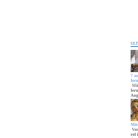
ULT
7 a
Ier
Sfâ
Ieru
Aug
Mitu
Venu
rol 