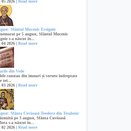
 05 2026 |
Read more
ugust: Sfântul Mucenic Evsignie
emorat pe 5 august, Sfântul Mucenic
gnie s-a născut în...
 04 2026 |
Read more
urile din Vede
ele constau din imnuri și versete îndreptate
e zei...
 03 2026 |
Read more
ugust: Sfânta Cuvioasă Teodora din Tesalonic
znuită pe 3 august, Sfânta Cuvioasă
ora s-a născut în...
 02 2026 |
Read more