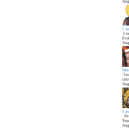
Aug
5 a
Com
Evsi
Aug
Mit
Ved
cătr
Aug
3 a
Pră
Teod
Aug