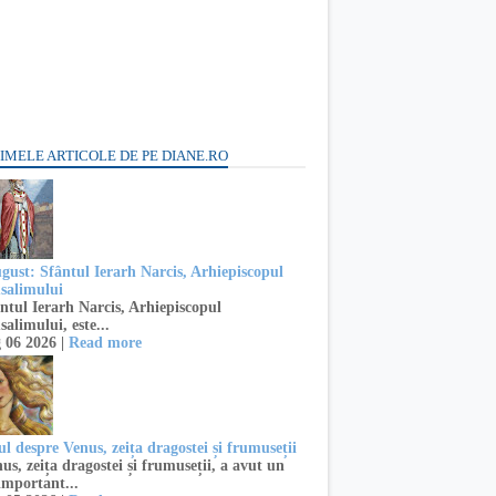
IMELE ARTICOLE DE PE DIANE.RO
ugust: Sfântul Ierarh Narcis, Arhiepiscopul
usalimului
ntul Ierarh Narcis, Arhiepiscopul
salimului, este...
 06 2026 |
Read more
l despre Venus, zeița dragostei și frumuseții
s, zeița dragostei și frumuseții, a avut un
important...