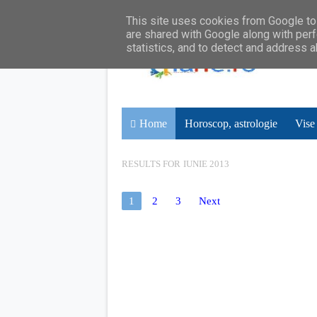
This site uses cookies from Google to 
are shared with Google along with perf
statistics, and to detect and address 
Home
Horoscop, astrologie
Vise
RESULTS FOR
IUNIE 2013
1
2
3
Next