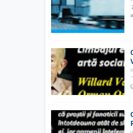
Z
a
D
"
Q
D