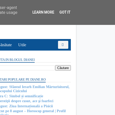
user-agent
rate usage
LEARN MORE
GOT IT
ănătate
Utile
TA IN BLOGUL DIANEI
TARI POPULARE PE DIANE.RO
ugust: Sfântul Ierarh Emilian Mărturisitorul,
scopului Cizicului
ra C: Simbol și semnificație
rstiţii despre cusut, ace şi foarfeci
gust: Ziua Internațională a Pisicii
cut pe 8 august – Horoscop general | Profil