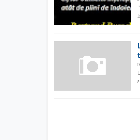
"
f
D
U
s