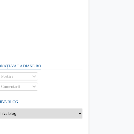
NAȚI-VĂ LA DIANE.RO
Postări
Comentarii
IVA BLOG