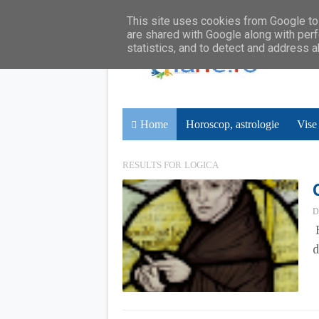
This site uses cookies from Google to 
are shared with Google along with perf
statistics, and to detect and address 
Home
Horoscop, astrologie
Vise
RESULTS FOR
LOGICA
D
B
d