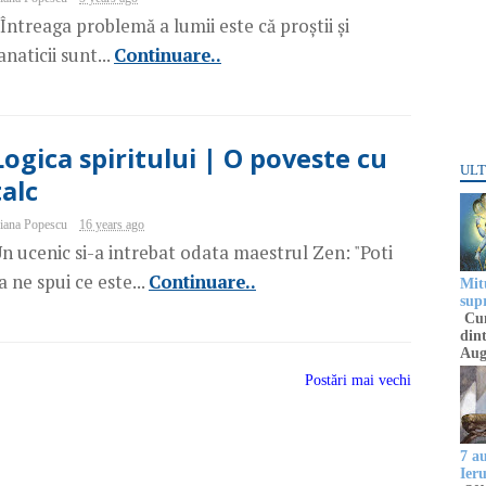
Întreaga problemă a lumii este că proștii și
anaticii sunt...
Continuare..
Logica spiritului | O poveste cu
ULT
talc
iana Popescu
16 years ago
n ucenic si-a intrebat odata maestrul Zen: "Poti
a ne spui ce este...
Continuare..
Mitu
sup
Cun
dint
Aug
Postări mai vechi
7 a
Ier