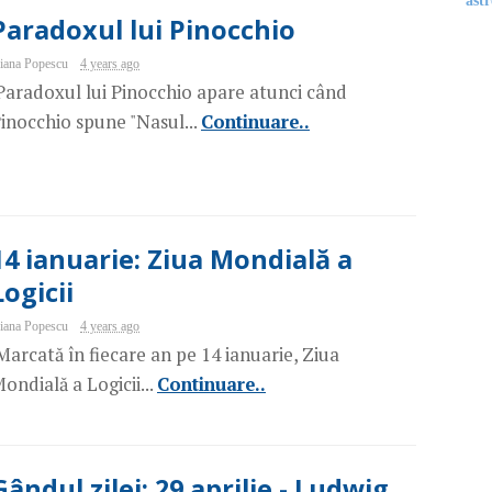
astr
Paradoxul lui Pinocchio
iana Popescu
4 years ago
aradoxul lui Pinocchio apare atunci când
inocchio spune "Nasul...
Continuare..
14 ianuarie: Ziua Mondială a
Logicii
iana Popescu
4 years ago
arcată în fiecare an pe 14 ianuarie, Ziua
ondială a Logicii...
Continuare..
Gândul zilei: 29 aprilie - Ludwig