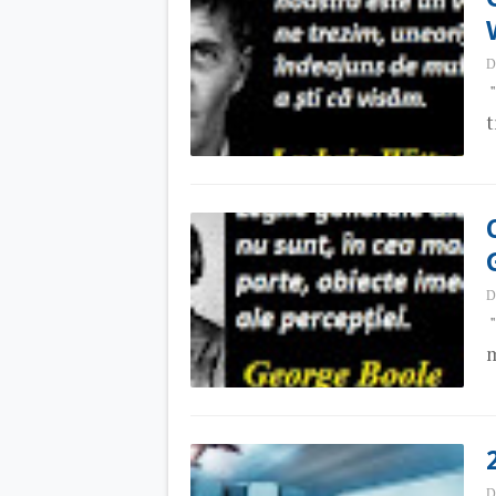
D
"
t
D
"
m
D