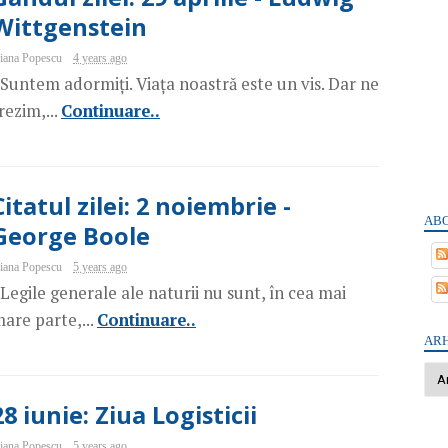
Wittgenstein
iana Popescu
4 years ago
Suntem adormiți. Viața noastră este un vis. Dar ne
rezim,...
Continuare..
Citatul zilei: 2 noiembrie -
ABO
George Boole
iana Popescu
5 years ago
Legile generale ale naturii nu sunt, în cea mai
are parte,...
Continuare..
ARH
28 iunie: Ziua Logisticii
iana Popescu
5 years ago