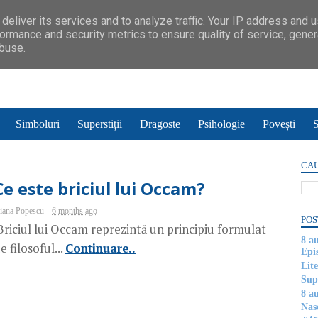
deliver its services and to analyze traffic. Your IP address and 
ormance and security metrics to ensure quality of service, gene
abuse.
Simboluri
Superstiții
Dragoste
Psihologie
Povești
S
CAU
Ce este briciul lui Occam?
iana Popescu
6 months ago
POS
riciul lui Occam reprezintă un principiu formulat
8 a
e filosoful...
Continuare..
Epi
Lite
Supe
8 au
Nas