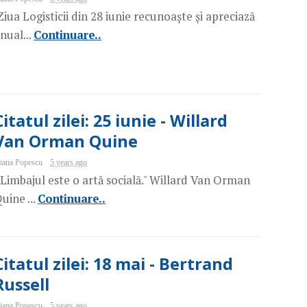
iua Logisticii din 28 iunie recunoaște și apreciază
nual...
Continuare..
Citatul zilei: 25 iunie - Willard
Van Orman Quine
iana Popescu
5 years ago
Limbajul este o artă socială." Willard Van Orman
uine ...
Continuare..
Citatul zilei: 18 mai - Bertrand
Russell
iana Popescu
5 years ago