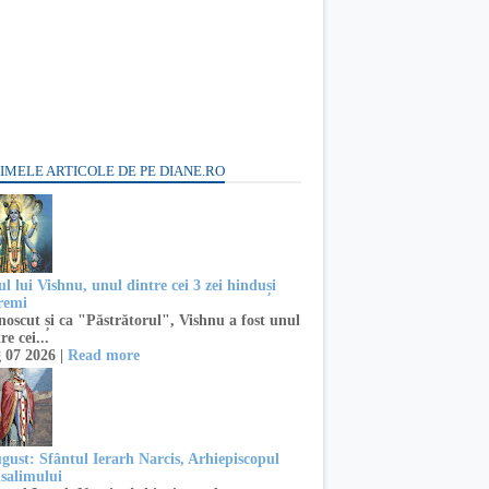
IMELE ARTICOLE DE PE DIANE.RO
l lui Vishnu, unul dintre cei 3 zei hinduși
remi
oscut și ca "Păstrătorul", Vishnu a fost unul
re cei...
 07 2026 |
Read more
ugust: Sfântul Ierarh Narcis, Arhiepiscopul
usalimului