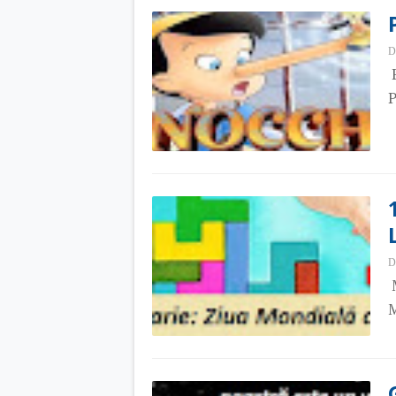
D
P
P
D
M
M