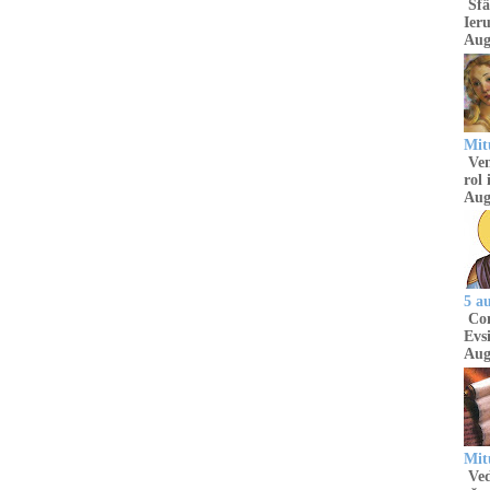
Sfâ
Ieru
Aug
Mitu
Venu
rol 
Aug
5 a
Com
Evsi
Aug
Mit
Ved