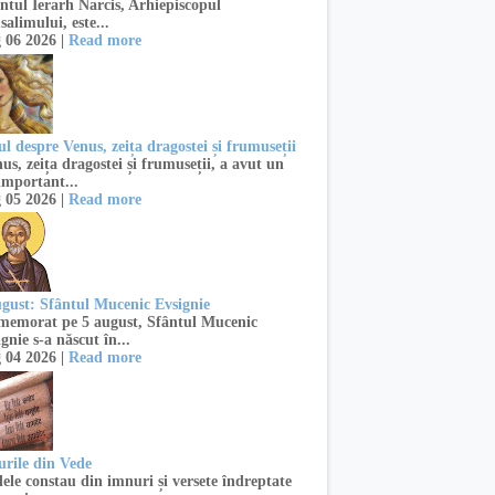
ntul Ierarh Narcis, Arhiepiscopul
salimului, este...
 06 2026 |
Read more
l despre Venus, zeița dragostei și frumuseții
s, zeița dragostei și frumuseții, a avut un
important...
 05 2026 |
Read more
ugust: Sfântul Mucenic Evsignie
emorat pe 5 august, Sfântul Mucenic
gnie s-a născut în...
 04 2026 |
Read more
urile din Vede
ele constau din imnuri și versete îndreptate