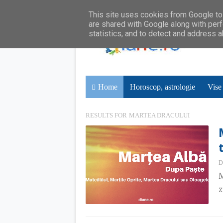
This site uses cookies from Google to 
are shared with Google along with perf
statistics, and to detect and address 
Home
Horoscop, astrologie
Vise
RESULTS FOR
MARTEA DRACULUI
D
M
z