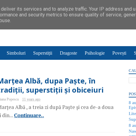
deliver its services and to analyze traffic. Your IP address and 
ormance and security metrics to ensure quality of service, gene
abuse.
Simboluri
Superstiții
Dragoste
Psihologie
Povești
S
CAU
Marțea Albă, dupa Paște, în
tradiții, superstiții și obiceiuri
POS
iana Popescu
11 years ago
8 a
arțea Albă , a treia zi după Paște și cea de-a doua
Epi
Lite
i din...
Continuare..
Supe
8 au
Nas