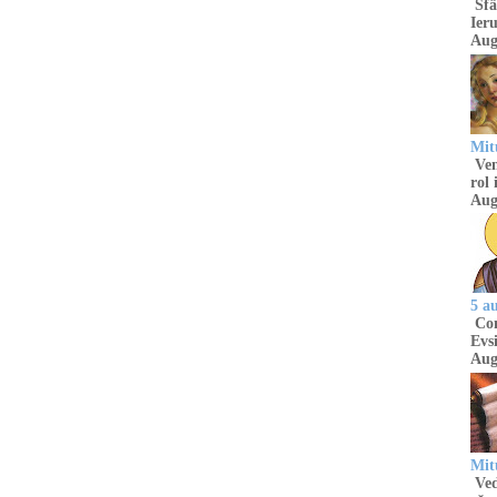
Sfâ
Ieru
Aug
Mitu
Venu
rol 
Aug
5 a
Com
Evsi
Aug
Mit
Ved