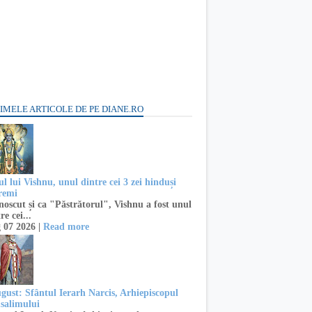
IMELE ARTICOLE DE PE DIANE.RO
l lui Vishnu, unul dintre cei 3 zei hinduși
remi
oscut și ca "Păstrătorul", Vishnu a fost unul
re cei...
 07 2026 |
Read more
ugust: Sfântul Ierarh Narcis, Arhiepiscopul
usalimului