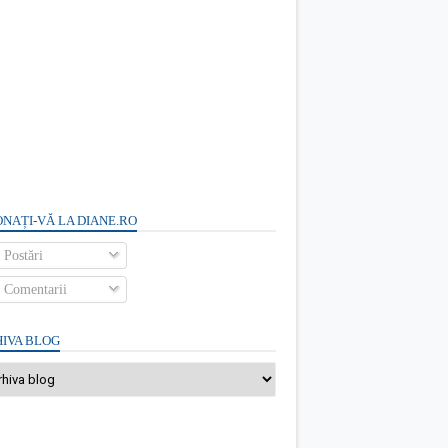
NAȚI-VĂ LA DIANE.RO
Postări
Comentarii
IVA BLOG