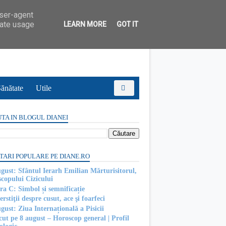
user-agent
rate usage
LEARN MORE
GOT IT
ănătate
Utile
TA IN BLOGUL DIANEI
TARI POPULARE PE DIANE.RO
ugust: Sfântul Ierarh Emilian Mărturisitorul,
scopului Cizicului
ra C: Simbol și semnificație
rstiţii despre cusut, ace şi foarfeci
gust: Ziua Internațională a Pisicii
cut pe 8 august – Horoscop general | Profil