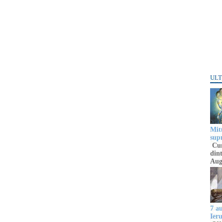
ULT
Mitu
sup
Cun
dint
Aug
7 a
Ier