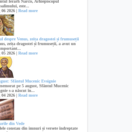
ntul Ierarh Narcis, Arhiepiscopul
salimului, este...
 06 2026 |
Read more
l despre Venus, zeița dragostei și frumuseții
s, zeița dragostei și frumuseții, a avut un
important...
 05 2026 |
Read more
ugust: Sfântul Mucenic Evsignie
emorat pe 5 august, Sfântul Mucenic
gnie s-a născut în...
 04 2026 |
Read more
urile din Vede
ele constau din imnuri și versete îndreptate