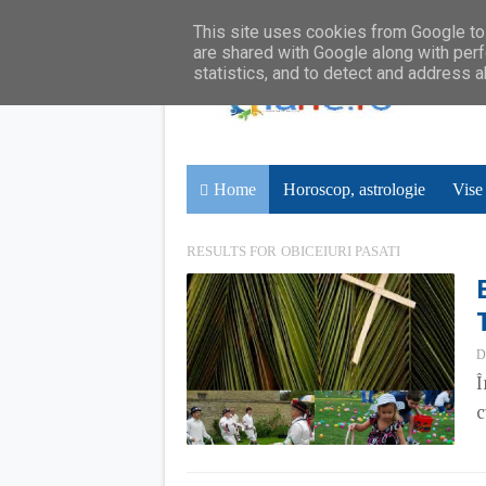
This site uses cookies from Google to 
are shared with Google along with perf
statistics, and to detect and address 
Home
Horoscop, astrologie
Vise
RESULTS FOR
OBICEIURI PASATI
D
Î
c