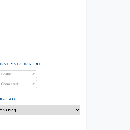
NAȚI-VĂ LA DIANE.RO
Postări
Comentarii
IVA BLOG