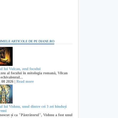
IMELE ARTICOLE DE PE DIANE.RO
l lui Vulcan, zeul focului
zeu al focului în mitologia romană, Vilcan
 echivalentul...
 08 2026 |
Read more
l lui Vishnu, unul dintre cei 3 zei hinduși
remi
oscut și ca "Păstrătorul", Vishnu a fost unul