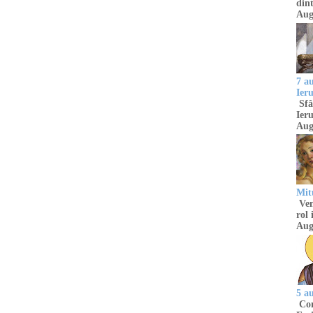
dint
Aug
7 a
Ier
Sfâ
Ieru
Aug
Mitu
Venu
rol 
Aug
5 a
Com