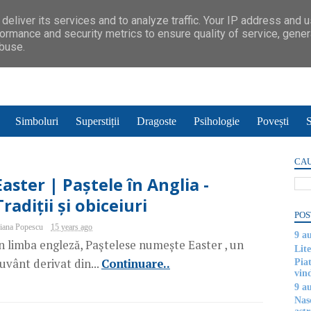
deliver its services and to analyze traffic. Your IP address and 
ormance and security metrics to ensure quality of service, gene
abuse.
Simboluri
Superstiții
Dragoste
Psihologie
Povești
S
CAU
Easter | Paștele în Anglia -
Tradiții și obiceiuri
POS
iana Popescu
15 years ago
9 a
n limba engleză, Paştelese numește Easter , un
Lite
uvânt derivat din...
Continuare..
Piat
vin
9 a
Nas