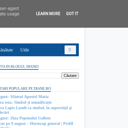
user-agent
rate usage
LEARN MORE
GOT IT
ănătate
Utile
TA IN BLOGUL DIANEI
TARI POPULARE PE DIANE.RO
ugust: Sfântul Apostol Matia
ra teta: Simbol și semnificație
ra Lapis Lazuli ca simbol, în superstiţii şi
decări
ugust: Ziua Pepenului Galben
cut pe 9 august – Horoscop general | Profil