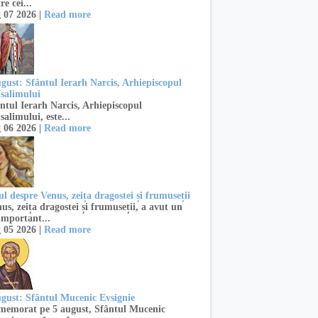
re cei...
 07 2026 |
Read more
ugust: Sfântul Ierarh Narcis, Arhiepiscopul
usalimului
ntul Ierarh Narcis, Arhiepiscopul
salimului, este...
 06 2026 |
Read more
l despre Venus, zeița dragostei și frumuseții
s, zeița dragostei și frumuseții, a avut un
important...
 05 2026 |
Read more
ugust: Sfântul Mucenic Evsignie
emorat pe 5 august, Sfântul Mucenic