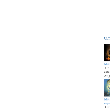
ULT
Mitu
Un 
este
Aug
Mitu
sup
Cun