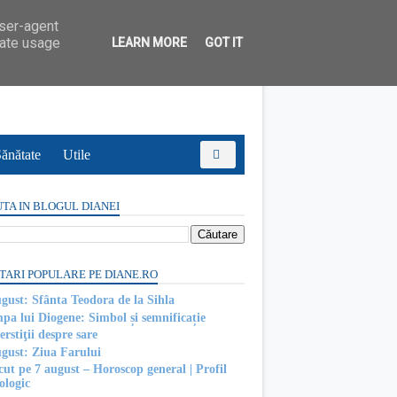
user-agent
rate usage
LEARN MORE
GOT IT
ănătate
Utile
TA IN BLOGUL DIANEI
TARI POPULARE PE DIANE.RO
ugust: Sfânta Teodora de la Sihla
pa lui Diogene: Simbol și semnificație
rstiţii despre sare
ugust: Ziua Farului
cut pe 7 august – Horoscop general | Profil
ologic