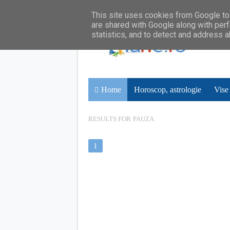
This site uses cookies from Google to 
are shared with Google along with perf
statistics, and to detect and address 
Home
Horoscop, astrologie
Vise
RESULTS FOR
PAUZA
1