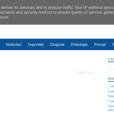
deliver its services and to analyze traffic. Your IP address and 
ormance and security metrics to ensure quality of service, gene
abuse.
Simboluri
Superstiții
Dragoste
Psihologie
Povești
S
CAU
Page 1 of 1
POS
7 a
Lam
Supe
7 a
Nas
astr