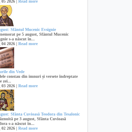
 05 2026 |
Read more
ugust: Sfântul Mucenic Evsignie
emorat pe 5 august, Sfântul Mucenic
gnie s-a născut în...
 04 2026 |
Read more
urile din Vede
ele constau din imnuri și versete îndreptate
e zei...
 03 2026 |
Read more
ugust: Sfânta Cuvioasă Teodora din Tesalonic
znuită pe 3 august, Sfânta Cuvioasă
ora s-a născut în...
 02 2026 |
Read more