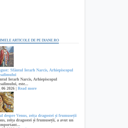
IMELE ARTICOLE DE PE DIANE.RO
ugust: Sfântul Ierarh Narcis, Arhiepiscopul
usalimului
ntul Ierarh Narcis, Arhiepiscopul
salimului, este...
 06 2026 |
Read more
l despre Venus, zeița dragostei și frumuseții
s, zeița dragostei și frumuseții, a avut un
important...