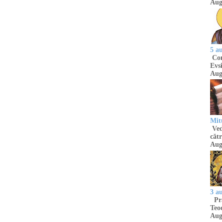
Aug
5 a
Com
Evsi
Aug
Mit
Ved
cătr
Aug
3 a
Pră
Teod
Aug