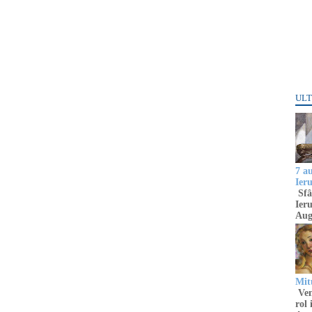
ULT
7 a
Ier
Sfâ
Ieru
Aug
Mitu
Venu
rol 