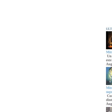
ULT
Mitu
Un 
este
Aug
Mitu
sup
Cun
dint
Aug