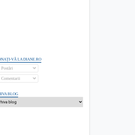
NAȚI-VĂ LA DIANE.RO
Postări
Comentarii
IVA BLOG