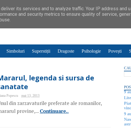
deliver its services and to analyze traffic. Your IP address and 
ormance and security metrics to ensure quality of service, gene
abuse.
Simboluri
Superstiții
Dragoste
Psihologie
Povești
S
CAU
Mararul, legenda si sursa de
sanatate
POS
9 a
iana Popescu
mai 13, 2013
Lite
nul din zarzavaturile preferate ale romanilor,
Piat
vin
ararul provine,...
Continuare..
9 a
Nas
astr