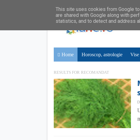
This site uses cookies from Google to 
are shared with Google along with perf
statistics, and to detect and address 
Home
Horoscop, astrologie
Vise
RESULTS FOR
RECOMANDAT
D
U
m