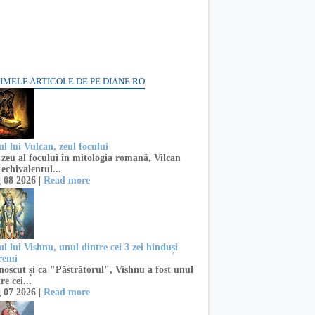
IMELE ARTICOLE DE PE DIANE.RO
l lui Vulcan, zeul focului
zeu al focului în mitologia romană, Vilcan
 echivalentul...
 08 2026 |
Read more
l lui Vishnu, unul dintre cei 3 zei hinduși
remi
oscut și ca "Păstrătorul", Vishnu a fost unul
re cei...
 07 2026 |
Read more