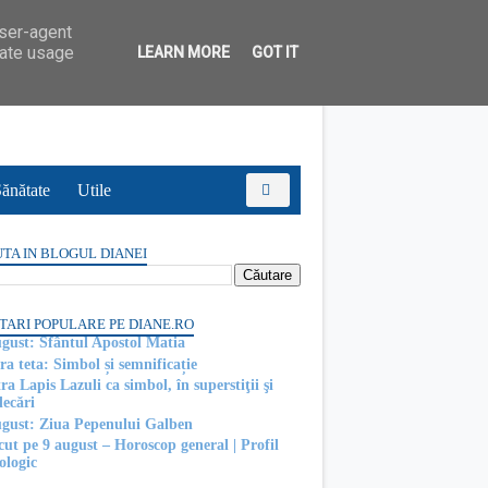
user-agent
rate usage
LEARN MORE
GOT IT
ănătate
Utile
TA IN BLOGUL DIANEI
TARI POPULARE PE DIANE.RO
ugust: Sfântul Apostol Matia
ra teta: Simbol și semnificație
ra Lapis Lazuli ca simbol, în superstiţii şi
decări
ugust: Ziua Pepenului Galben
cut pe 9 august – Horoscop general | Profil
ologic