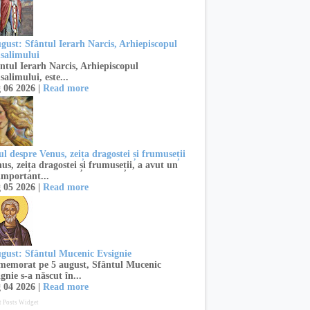
ugust: Sfântul Ierarh Narcis, Arhiepiscopul
usalimului
ntul Ierarh Narcis, Arhiepiscopul
salimului, este...
 06 2026 |
Read more
l despre Venus, zeița dragostei și frumuseții
s, zeița dragostei și frumuseții, a avut un
important...
 05 2026 |
Read more
ugust: Sfântul Mucenic Evsignie
emorat pe 5 august, Sfântul Mucenic
gnie s-a născut în...
 04 2026 |
Read more
t Posts Widget