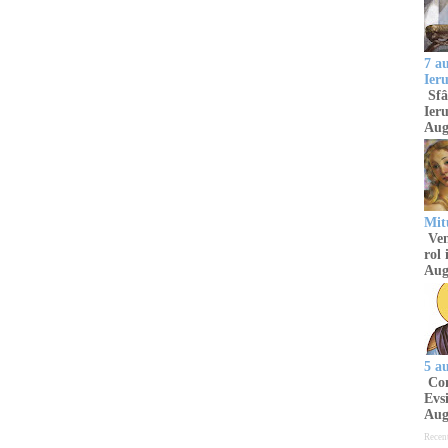
7 a
Ier
Sfâ
Ieru
Aug
Mitu
Venu
rol 
Aug
5 a
Com
Evsi
Aug
Recen