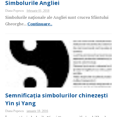
Simbolurile Angliei
Diana Popescu
februarie 01, 2018
Simbolurile naționale ale Angliei sunt crucea Sfântului
Gheorghe...
Continuare..
Semnificația simbolurilor chinezești
Yin și Yang
Diana Popescu
ianuarie 18, 2016