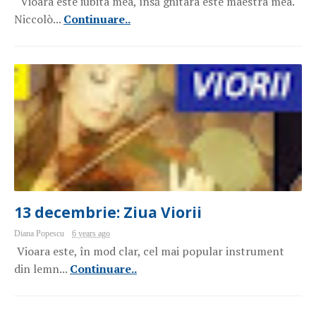
"Vioara este iubita mea, însă ghitara este maestra mea."
Niccolò...
Continuare..
13 decembrie: Ziua Viorii
Diana Popescu
6 years ago
Vioara este, în mod clar, cel mai popular instrument
din lemn...
Continuare..