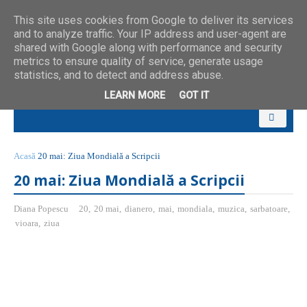
This site uses cookies from Google to deliver its services
and to analyze traffic. Your IP address and user-agent are
shared with Google along with performance and security
metrics to ensure quality of service, generate usage
statistics, and to detect and address abuse.
LEARN MORE
GOT IT
Acasă
20 mai: Ziua Mondială a Scripcii
20 mai: Ziua Mondială a Scripcii
Diana Popescu
20
,
20 mai
,
dianero
,
mai
,
mondiala
,
muzica
,
sarbatoare
,
vioara
,
ziua