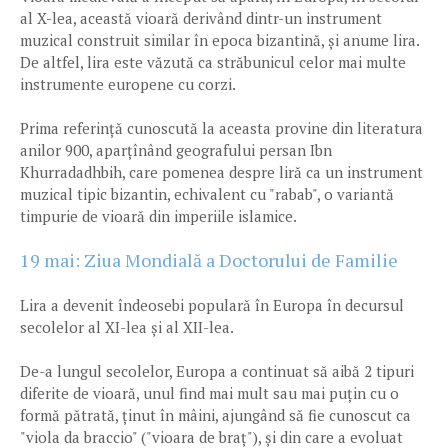
al X-lea, această vioară derivând dintr-un instrument
muzical construit similar în epoca bizantină, și anume lira.
De altfel, lira este văzută ca străbunicul celor mai multe
instrumente europene cu corzi.
Prima referință cunoscută la aceasta provine din literatura
anilor 900, aparțînând geografului persan Ibn
Khurradadhbih, care pomenea despre liră ca un instrument
muzical tipic bizantin, echivalent cu "rabab", o variantă
timpurie de vioară din imperiile islamice.
19 mai: Ziua Mondială a Doctorului de Familie
Lira a devenit îndeosebi populară în Europa în decursul
secolelor al XI-lea și al XII-lea.
De-a lungul secolelor, Europa a continuat să aibă 2 tipuri
diferite de vioară, unul find mai mult sau mai puțin cu o
formă pătrată, ținut în mâini, ajungând să fie cunoscut ca
"viola da braccio" ("vioara de braț"), și din care a evoluat