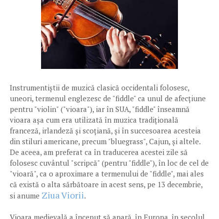
Instrumentiștii de muzică clasică occidentali folosesc,
uneori, termenul englezesc de "fiddle" ca unul de afecțiune
pentru "violin" ("vioara"), iar în SUA, "fiddle" înseamnă
vioara așa cum era utilizată în muzica tradițională
franceză, irlandeză și scoțiană, și în succesoarea acesteia
din stiluri americane, precum "bluegrass", Cajun, și altele.
De aceea, am preferat ca în traducerea acestei zile să
folosesc cuvântul "scripcă" (pentru "fiddle"), în loc de cel de
"vioară", ca o aproximare a termenului de "fiddle", mai ales
că există o alta sărbătoare in acest sens, pe 13 decembrie,
Ziua Viorii
si anume
.
Vioara medievală a început să apară, în Europa, în secolul