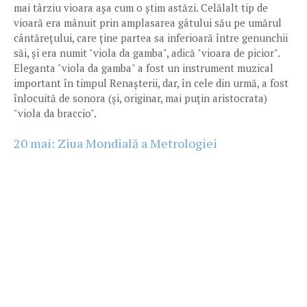
mai târziu vioara așa cum o știm astăzi. Celălalt tip de
vioară era mânuit prin amplasarea gâtului său pe umărul
cântărețului, care ține partea sa inferioară între genunchii
săi, și era numit "viola da gamba", adică "vioara de picior".
Eleganta "viola da gamba" a fost un instrument muzical
important în timpul Renașterii, dar, în cele din urmă, a fost
înlocuită de sonora (și, originar, mai puțin aristocrata)
"viola da braccio".
20 mai: Ziua Mondială a Metrologiei