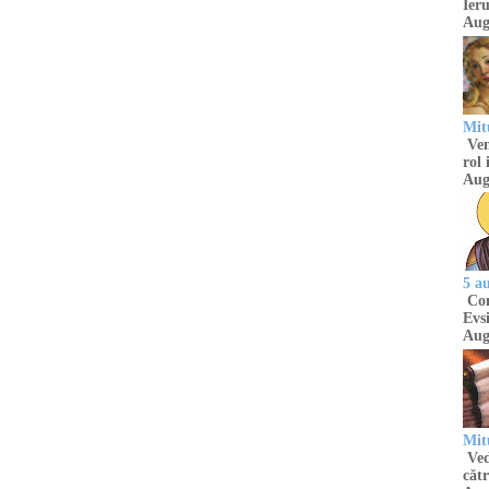
Ieru
Aug
Mitu
Venu
rol 
Aug
5 a
Com
Evsi
Aug
Mit
Ved
cătr