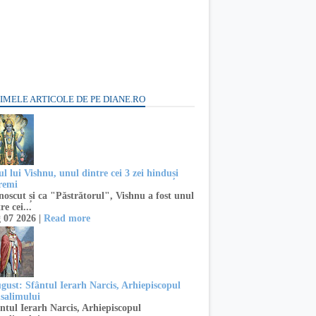
IMELE ARTICOLE DE PE DIANE.RO
l lui Vishnu, unul dintre cei 3 zei hinduși
remi
oscut și ca "Păstrătorul", Vishnu a fost unul
re cei...
 07 2026 |
Read more
ugust: Sfântul Ierarh Narcis, Arhiepiscopul
usalimului
ntul Ierarh Narcis, Arhiepiscopul