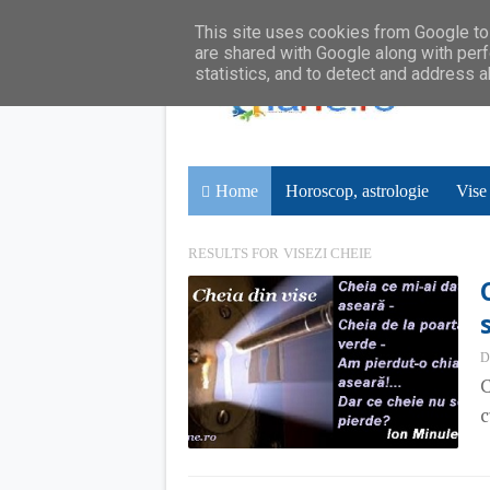
This site uses cookies from Google to 
are shared with Google along with perf
statistics, and to detect and address 
Home
Horoscop, astrologie
Vise
RESULTS FOR
VISEZI CHEIE
D
C
c