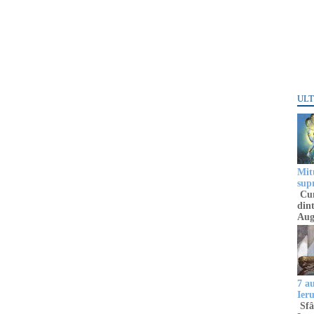
ULT
Mitu
sup
Cun
dint
Aug
7 a
Ier
Sfâ