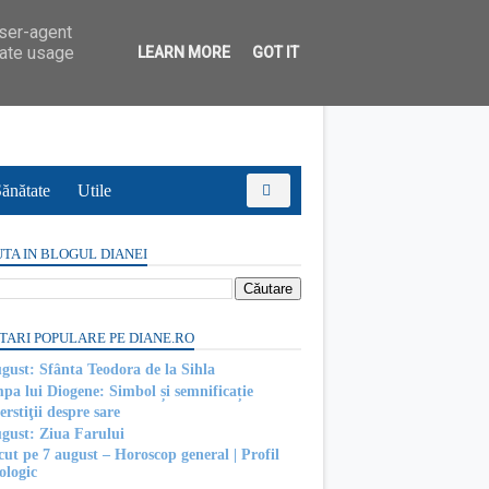
user-agent
rate usage
LEARN MORE
GOT IT
ănătate
Utile
TA IN BLOGUL DIANEI
TARI POPULARE PE DIANE.RO
ugust: Sfânta Teodora de la Sihla
pa lui Diogene: Simbol și semnificație
rstiţii despre sare
ugust: Ziua Farului
cut pe 7 august – Horoscop general | Profil
ologic