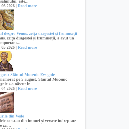
salimului, este...
 06 2026 |
Read more
l despre Venus, zeița dragostei și frumuseții
s, zeița dragostei și frumuseții, a avut un
important...
 05 2026 |
Read more
ugust: Sfântul Mucenic Evsignie
emorat pe 5 august, Sfântul Mucenic
gnie s-a născut în...
 04 2026 |
Read more
urile din Vede
ele constau din imnuri și versete îndreptate
e zei...