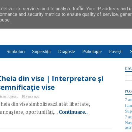
deliver its services and to analyze traffic. Your IP address and 
ormance and security metrics to ensure quality of service, gene
abuse.
Simboluri
Superstiții
Dragoste
Psihologie
Povești
S
CAU
Cheia din vise | Interpretare şi
semnificaţie vise
POS
iana Popescu
10 years ago
7 a
heia din vise simbolizează atât libertate,
Lam
unoaştere, oportunităţi,...
Continuare..
Supe
7 a
Nas
astr